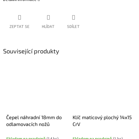
ZEPTAT SE
HLÍDAT
SDÍLET
Související produkty
Čepel náhradní 18mm do
Klíč maticový plochý 14x15
odlamovacích nožů
CrV
Skladem na prodejně
(14 ks)
Skladem na prodejně
(1 ks)