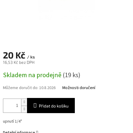
20 Kč
/ ks
16,53 Kč bez DPH
Měrná
Skladem na prodejně
(19 ks)
cena:
Můžeme doručit do:
10.8.2026
Možnosti doručení
Přidat do košíku
upnutí 1/4"
Detailní informace