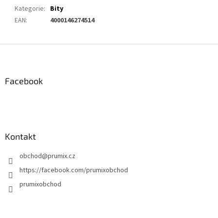
Kategorie
:
Bity
EAN
:
4000146274514
Z
á
p
a
Facebook
t
í
Kontakt
obchod
@
prumix.cz
https://facebook.com/prumixobchod
prumixobchod