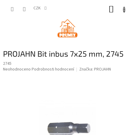
Přejít
NÁKUP
na
CZK
obsah
KOŠÍK
PROJAHN Bit inbus 7x25 mm, 2745
2745
Průměrné
Neohodnoceno
Podrobnosti hodnocení
Značka:
PROJAHN
hodnocení
produktu
je
0,0
z
5
hvězdiček.