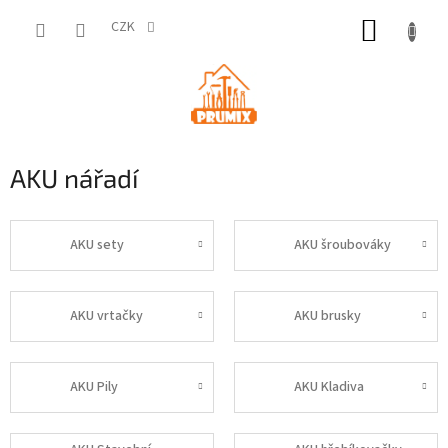
Přejít
NÁKUP
na
CZK
obsah
KOŠÍK
AKU nářadí
AKU sety
AKU šroubováky
AKU vrtačky
AKU brusky
AKU Pily
AKU Kladiva