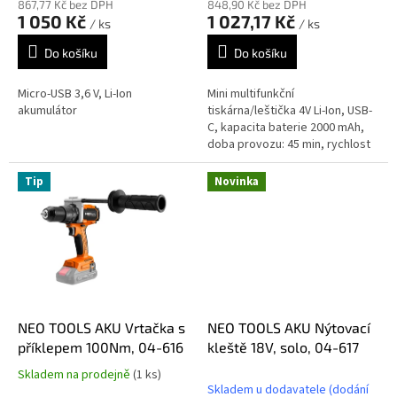
867,77 Kč bez DPH
848,90 Kč bez DPH
1 050 Kč
1 027,17 Kč
/ ks
/ ks
Do košíku
Do košíku
Micro-USB 3,6 V, Li-Ion
Mini multifunkční
akumulátor
tiskárna/leštička 4V Li-Ion, USB-
C, kapacita baterie 2000 mAh,
doba provozu: 45 min, rychlost
bez zátěže: 2,5 l/100 km: M10,
průměr kotouče 65 mm,
Tip
Novinka
pogumovaná...
NEO TOOLS AKU Vrtačka s
NEO TOOLS AKU Nýtovací
příklepem 100Nm, 04-616
kleště 18V, solo, 04-617
Skladem na prodejně
(1 ks)
Průměrné
Skladem u dodavatele (dodání
hodnocení