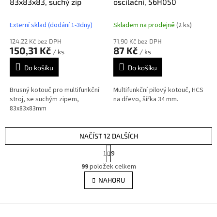
83x83x83, suchý zip
oscilační, 56H050
Externí sklad (dodání 1-3dny)
Skladem na prodejně
(2 ks)
124,22 Kč bez DPH
71,90 Kč bez DPH
150,31 Kč
87 Kč
/ ks
/ ks
Do košíku
Do košíku
Brusný kotouč pro multifunkční
Multifunkční pilový kotouč, HCS
stroj, se suchým zipem,
na dřevo, šířka 34 mm.
83x83x83mm
NAČÍST 12 DALŠÍCH
S
1
9
t
O
r
99
položek celkem
v
á
l
NAHORU
n
á
k
d
o
v
Z
a
á