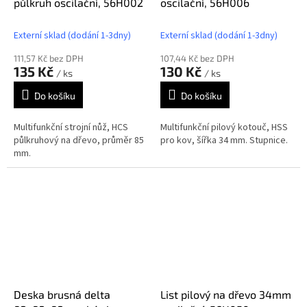
půlkruh oscilační, 56H002
oscilační, 56H006
Externí sklad (dodání 1-3dny)
Externí sklad (dodání 1-3dny)
111,57 Kč bez DPH
107,44 Kč bez DPH
135 Kč
130 Kč
/ ks
/ ks
Do košíku
Do košíku
Multifunkční strojní nůž, HCS
Multifunkční pilový kotouč, HSS
půlkruhový na dřevo, průměr 85
pro kov, šířka 34 mm. Stupnice.
mm.
Deska brusná delta
List pilový na dřevo 34mm