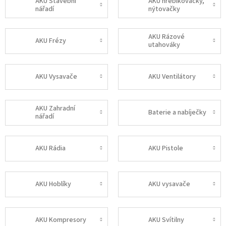
AKU Stavební
AKU hřebíkovačky,
nářadí
nýtovačky
AKU Rázové
AKU Frézy
utahováky
AKU Vysavače
AKU Ventilátory
AKU Zahradní
Baterie a nabíječky
nářadí
AKU Rádia
AKU Pistole
AKU Hoblíky
AKU vysavače
AKU Kompresory
AKU Svítilny