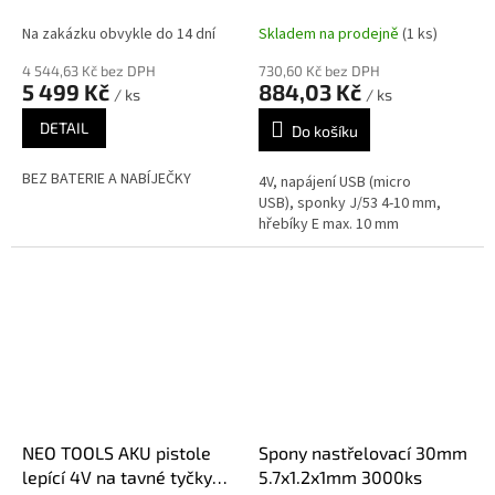
Ion, bez baterie
hřebíky E, 16-050
Na zakázku obvykle do 14 dní
Skladem na prodejně
(1 ks)
4 544,63 Kč bez DPH
730,60 Kč bez DPH
5 499 Kč
884,03 Kč
/ ks
/ ks
DETAIL
Do košíku
BEZ BATERIE A NABÍJEČKY
4V, napájení USB (micro
USB), sponky J/53 4-10 mm,
hřebíky E max. 10 mm
NEO TOOLS AKU pistole
Spony nastřelovací 30mm
lepící 4V na tavné tyčky
5.7x1.2x1mm 3000ks