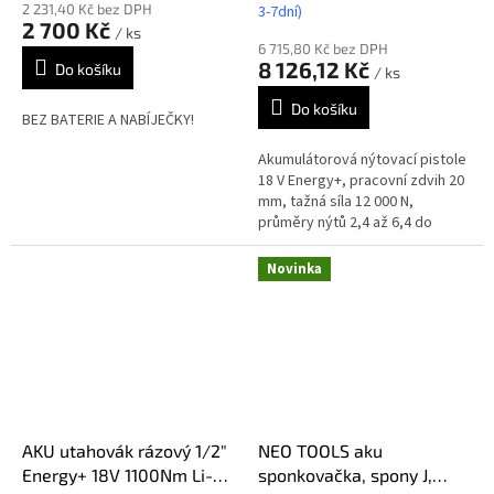
2 231,40 Kč bez DPH
3-7dní)
produktu
2 700 Kč
/ ks
je
6 715,80 Kč bez DPH
5,0
8 126,12 Kč
Do košíku
/ ks
z
5
Do košíku
BEZ BATERIE A NABÍJEČKY!
hvězdiček.
Akumulátorová nýtovací pistole
18 V Energy+, pracovní zdvih 20
mm, tažná síla 12 000 N,
průměry nýtů 2,4 až 6,4 do
hliníku, zásobník na tárovací
materiál, bezkartáčový motor,...
Novinka
AKU utahovák rázový 1/2"
NEO TOOLS aku
Energy+ 18V 1100Nm Li-
sponkovačka, spony J,