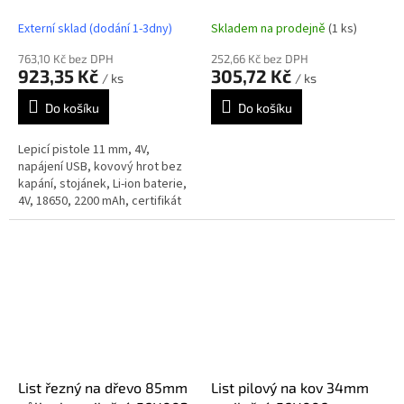
11mm
Externí sklad (dodání 1-3dny)
Skladem na prodejně
(1 ks)
763,10 Kč bez DPH
252,66 Kč bez DPH
923,35 Kč
305,72 Kč
/ ks
/ ks
Do košíku
Do košíku
Lepicí pistole 11 mm, 4V,
napájení USB, kovový hrot bez
kapání, stojánek, Li-ion baterie,
4V, 18650, 2200 mAh, certifikát
CE
List řezný na dřevo 85mm
List pilový na kov 34mm