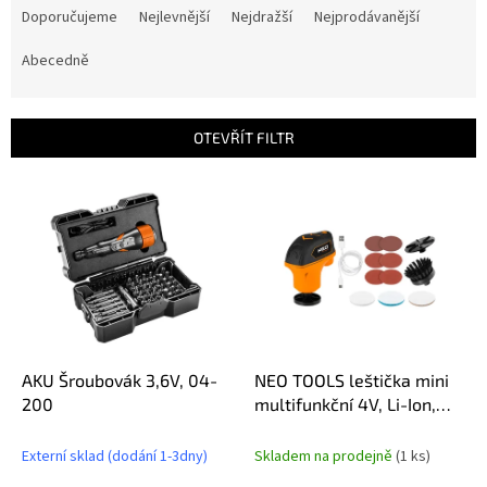
a
Doporučujeme
Nejlevnější
Nejdražší
Nejprodávanější
z
e
Abecedně
n
í
p
OTEVŘÍT FILTR
r
o
V
d
ý
u
p
k
i
t
s
ů
p
r
o
d
AKU Šroubovák 3,6V, 04-
NEO TOOLS leštička mini
u
200
multifunkční 4V, Li-Ion,
k
USB-C
t
Externí sklad (dodání 1-3dny)
Skladem na prodejně
(1 ks)
ů