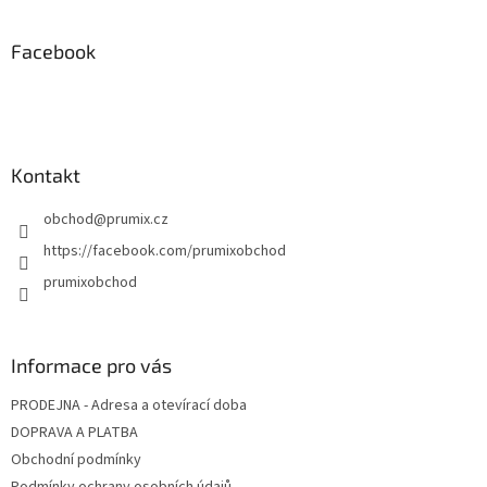
c
á
n
í
p
í
p
a
Facebook
r
t
v
í
k
y
v
ý
Kontakt
p
i
obchod
@
prumix.cz
s
u
https://facebook.com/prumixobchod
prumixobchod
Informace pro vás
PRODEJNA - Adresa a otevírací doba
DOPRAVA A PLATBA
Obchodní podmínky