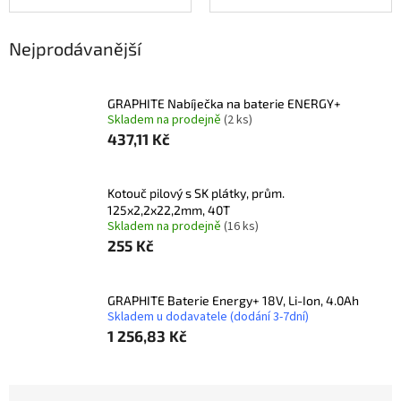
Nejprodávanější
GRAPHITE Nabíječka na baterie ENERGY+
Skladem na prodejně
(2 ks)
437,11 Kč
Kotouč pilový s SK plátky, prům.
125x2,2x22,2mm, 40T
Skladem na prodejně
(16 ks)
255 Kč
GRAPHITE Baterie Energy+ 18V, Li-Ion, 4.0Ah
Skladem u dodavatele (dodání 3-7dní)
1 256,83 Kč
Ř