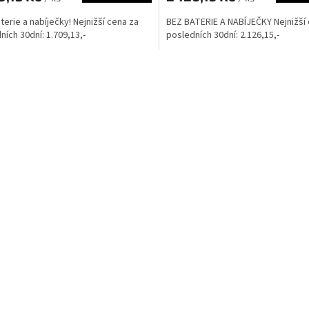
terie a nabíječky! Nejnižší cena za
BEZ BATERIE A NABÍJEČKY Nejnižší
ních 30dní: 1.709,13,-
posledních 30dní: 2.126,15,-
O
v
l
á
d
a
c
í
p
r
v
k
y
v
ý
p
i
s
u