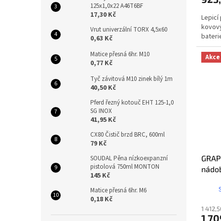
125x1,0x22 A46T6BF
17,30 Kč
Lepicí
kovový
Vrut univerzální TORX 4,5x60
bateri
0,63 Kč
Matice přesná 6hr. M10
Akce
0,77 Kč
Tyč závitová M10 zinek bílý 1m
40,50 Kč
Pferd řezný kotouč EHT 125-1,0
SG INOX
41,95 Kč
CX80 Čistič brzd BRC, 600ml
79 Kč
GRAPH
SOUDAL Pěna nízkoexpanzní
pistolová 750ml MONTON
nádo
145 Kč
Matice přesná 6hr. M6
0,18 Kč
1 412,
1 70