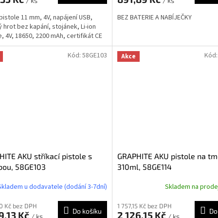
/ ks
/ ks
 pistole 11 mm, 4V, napájení USB,
BEZ BATERIE A NABÍJEČKY
 hrot bez kapání, stojánek, Li-ion
e, 4V, 18650, 2200 mAh, certifikát CE
Kód:
58GE103
Kód
Akce
ITE AKU stříkací pistole s
GRAPHITE AKU pistole na tm
bou, 58GE103
310ml, 58GE114
Skladem u dodavatele (dodání 3-7dní)
Skladem na prod
50 Kč bez DPH
1 757,15 Kč bez DPH
Do košíku
Do
9,13 Kč
2 126,15 Kč
/ ks
/ ks