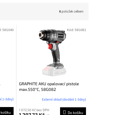
6
položek celkem
d:
58G040
Kód:
58G082
,
GRAPHITE AKU opalovací pistole
max.550°C, 58G082
í 1-3dny)
Externí sklad (dodání 1-3dny)
1 072,50 Kč bez DPH
 košíku
Do košíku
1 297,73 Kč