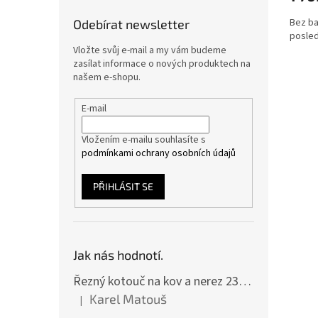
Bez ba
Odebírat newsletter
posled
Vložte svůj e-mail a my vám budeme
zasílat informace o nových produktech na
našem e-shopu.
E-mail
Vložením e-mailu souhlasíte s
podmínkami ochrany osobních údajů
PŘIHLÁSIT SE
Jak nás hodnotí.
Řezný kotouč na kov a nerez 230x2,0x22 A46T6BF, balení 25ks
Karel Matouš
|
Hodnocení produktu je 5 z 5 hvězdiček.