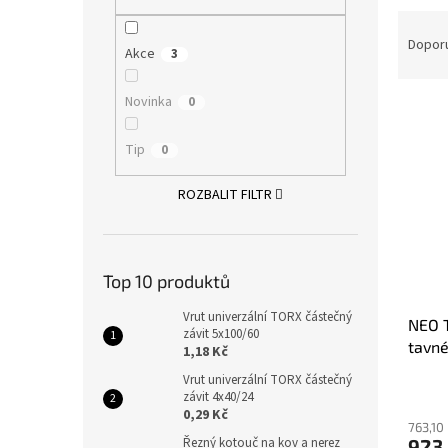
n
Ř
e
a
Dopor
l
Akce
3
z
e
Novinka
0
V
n
ý
í
Tip
p
0
p
i
r
s
ROZBALIT FILTR
o
p
d
r
u
o
k
Top 10 produktů
d
t
u
ů
Vrut univerzální TORX částečný
NEO T
k
závit 5x100/60
tavné
t
1,18 Kč
ů
Vrut univerzální TORX částečný
závit 4x40/24
0,29 Kč
763,10
923
Řezný kotouč na kov a nerez