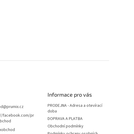
Informace pro vás
PRODEJNA - Adresa a otevírací
od
@
prumix.cz
doba
://facebook.com/pr
DOPRAVA A PLATBA
bchod
Obchodní podmínky
xobchod
Podmínky ochrany osobních