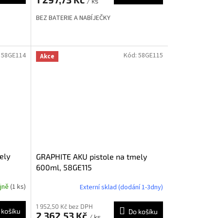
/ ks
BEZ BATERIE A NABÍJEČKY
:
58GE114
Kód:
58GE115
Akce
ely
GRAPHITE AKU pistole na tmely
600ml, 58GE115
ejně
(1 ks)
Externí sklad (dodání 1-3dny)
1 952,50 Kč bez DPH
 košíku
Do košíku
2 362,53 Kč
/ ks