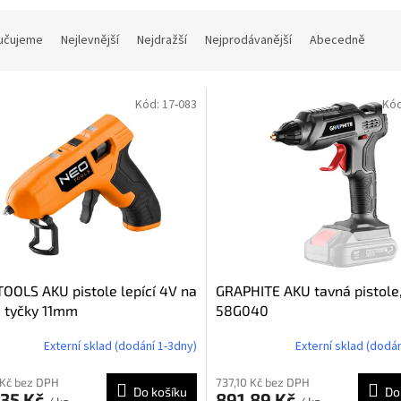
učujeme
Nejlevnější
Nejdražší
Nejprodávanější
Abecedně
Kód:
17-083
Kó
OOLS AKU pistole lepící 4V na
GRAPHITE AKU tavná pistole
 tyčky 11mm
58G040
Externí sklad (dodání 1-3dny)
Externí sklad (dodán
 Kč bez DPH
737,10 Kč bez DPH
Do košíku
Do
,35 Kč
891,89 Kč