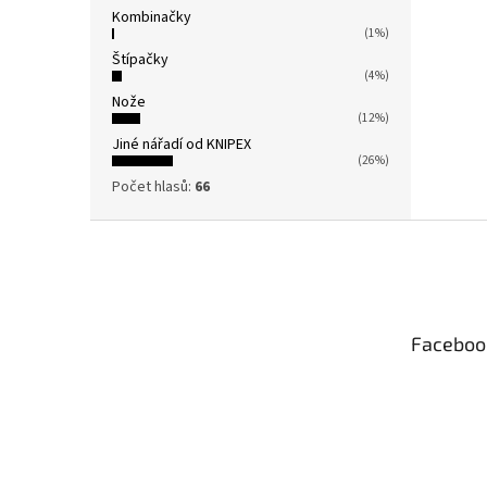
Kombinačky
(1%)
Štípačky
(4%)
Nože
(12%)
Jiné nářadí od KNIPEX
(26%)
Počet hlasů:
66
Z
á
p
a
t
Faceboo
í