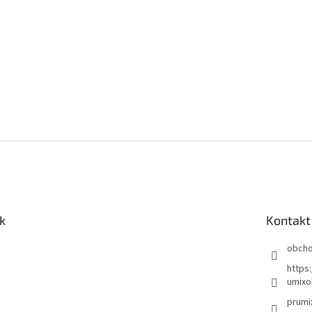
k
Kontakt
obch
https
umixo
prumi