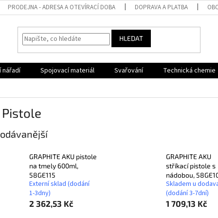
PRODEJNA - ADRESA A OTEVÍRACÍ DOBA
DOPRAVA A PLATBA
OBC
HLEDAT
 nářadí
Spojovací materiál
Svařování
Technická chemie
Pistole
odávanější
GRAPHITE AKU pistole
GRAPHITE AKU
na tmely 600ml,
stříkací pistole s
58GE115
nádobou, 58GE1
Externí sklad (dodání
Skladem u dodav
1-3dny)
(dodání 3-7dní)
2 362,53 Kč
1 709,13 Kč