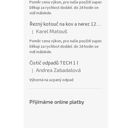
Poměr cena výkon, pro naše použití super.
Děkuji za rychlost dodání. do 24 hodin se
vidí málokde.
Řezný kotouč na kov a nerez 125x1,0x22 A46T6BF, balení 25ks
Karel Matouš
|
Hodnocení produktu je 5 z 5 hvězdiček.
Poměr cena výkon, pro naše použití super.
Děkuji za rychlost dodání. do 24 hodin se
vidí málokde.
Čistič odpadů TECH 1 l
Andrea Zabadalová
|
Hodnocení produktu je 5 z 5 hvězdiček.
Výborná na ucpaný odpad
Přijímáme online platby