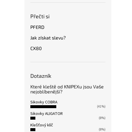
Přečti si
PFERD
Jak získat slevu?
CX80
Dotazník
Které kleště od KNIPEXu jsou Vaše
nejoblíbenější?
Sikovky COBRA
(41%)
Sikovky ALIGATOR
(8%)
Klešťový klíč
(8%)