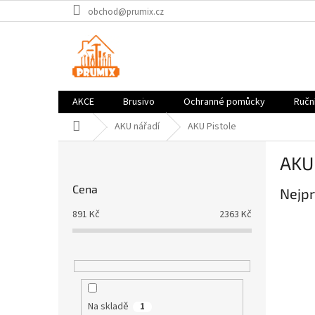
Přejít
obchod@prumix.cz
na
obsah
AKCE
Brusivo
Ochranné pomůcky
Ruční
Domů
AKU nářadí
AKU Pistole
P
AKU 
o
s
Cena
Nejpr
t
r
891
Kč
2363
Kč
a
n
n
í
p
a
Na skladě
1