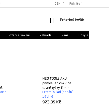
HODNÍ PODMÍNKY
PODMÍNKY OCHRANY OSOBNÍCH ÚDAJŮ
CZK
Přihlášení
KONTAK
NÁKUPNÍ
Prázdný košík
KOŠÍK
Vrtání a sekání
Zahrada
Zima
Boxy a brašny
NEO TOOLS AKU
pistole lepící 4V na
03
tavné tyčky 11mm
atele
Externí sklad (dodání
1-3dny)
923,35 Kč