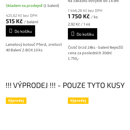
Na zakázku obvykle do 14 dní
Průměrné
Skladem na prodejně
(1 balení)
hodnocení
1 446,28 Kč bez DPH
produktu
1 750 Kč
425,62 Kč bez DPH
/ ks
je
515 Kč
/ balení
5,0
Měrná
2,92 Kč / 1 ml
z
cena:
Do košíku
Do košíku
5
hvězdiček.
Lamelový kotouč Pferd, zrnitost
Čistič brzd 24ks - balení Nejnižší
40 Balení Z-BOX 10 ks
cena za posledních 30dní:
1.750,-
!!! VÝPRODEJ !!! - POUZE TYTO KUSY
Výprodej
Výprodej