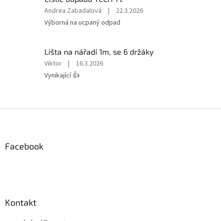
Hodnocení
Andrea Zabadalová
|
22.3.2026
produktu
Výborná na ucpaný odpad
je
5
z
Lišta na nářadí 1m, se 6 držáky
5
Hodnocení
Viktor
|
16.3.2026
hvězdiček.
produktu
Vynikající 👍
je
5
z
5
Z
hvězdiček.
á
p
a
Facebook
t
í
Kontakt