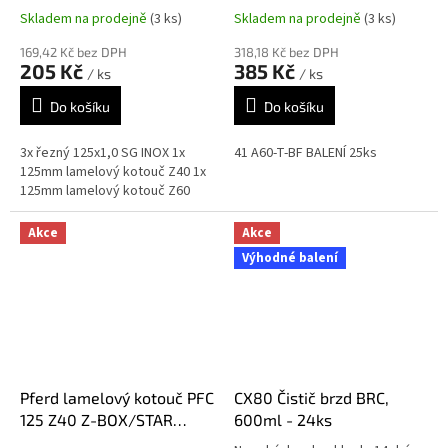
125mm
Skladem na prodejně
(3 ks)
Skladem na prodejně
(3 ks)
169,42 Kč bez DPH
318,18 Kč bez DPH
205 Kč
385 Kč
/ ks
/ ks
Do košíku
Do košíku
3x řezný 125x1,0 SG INOX 1x
41 A60-T-BF BALENÍ 25ks
125mm lamelový kotouč Z40 1x
125mm lamelový kotouč Z60
Akce
Akce
Výhodné balení
Pferd lamelový kotouč PFC
CX80 Čistič brzd BRC,
125 Z40 Z-BOX/STAR
600ml - 24ks
balení 10 ks