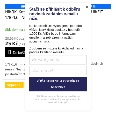
×
59 Kč
–57 %
567 Kč
–27 %
Stačí se přihlásit k odběru
HIKOKI Kotouč řezný
Hrábě 14 zubů QUIKFIT
novinek zadáním e-mailu
178x1,6, INOX/kov, 782314
níže.
Na konci měsíce vylosujeme jednoho
Skladem na prodejně
(74 ks)
Vyprodáno
vítěze, který získá poukaz v hodnotě
1.000 Kč. Vítěz bude informovám
emailem, a zobrazen na našich
20,66 Kč bez DPH
338,84 Kč bez DPH
sociálních sítích.
25 Kč
410 Kč
/ ks
/ ks
Z odběru se můžete kdykoliv odhlásit v
DETAIL
Do košíku
patičce každého e-mailu.
Nejnižší cena za posledních
178x1,6 mm vhodný pro kov i
30dní: 567,- Kč
nerez Nejnižší cena za
posledních 30dní: 59,- Kč
ZÚČASTNIT SE A ODEBÍRAT
Výprodej
NOVINKY
Přihlášením souhlasíte se zasíláním
obchodních sdělení a se zpracováním
osobních údajů.