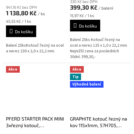
hodnocení
330 Kč bez DPH
produktu
produktu
399,30 Kč
941,16 Kč bez DPH
/ balení
je
je
1 138,80 Kč
/ ks
5,0
Měrná
15,97 Kč / 1 ks
5,0
z
cena:
Měrná
45,55 Kč / 1 ks
z
Do košíku
5
cena:
5
Do košíku
hvězdiček.
hvězdiček.
Balení 25ks Kotouč řezný na
Balení 25ksKotouč řezný na ocel
ocel a nerez 125 x 1,0 x 22,2 mm.
a nerez 230 x 2,0 x 22,2 mm.
Nejnižší cena za posledních
30dní: 399,30,-
Akce
Akce
Tip
Výhodné balení
PFERD STARTER PACK MINI
GRAPHITE kotouč řezný na
3xřezný kotouč,
kov 115x1mm, 57H705,
2xlamelový kotouč,
balení 25ks