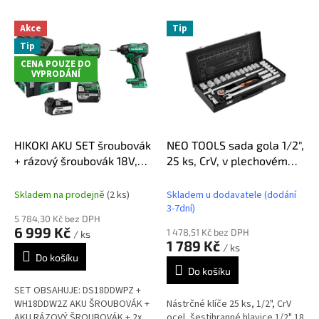
ě
Akce
Tip
t
Tip
ě
CENA POUZE DO
n
VYPRODÁNÍ
á
ř
a
HIKOKI AKU SET šroubovák
NEO TOOLS sada gola 1/2",
d
+ rázový šroubovák 18V,
25 ks, CrV, v plechovém
í
DS18DD+WH18DD
boxu
,
Skladem na prodejně
(2 ks)
Skladem u dodavatele (dodání
3-7dní)
v
5 784,30 Kč bez DPH
e
6 999 Kč
1 478,51 Kč bez DPH
/ ks
1 789 Kč
/ ks
s
Do košíku
v
Do košíku
ě
SET OBSAHUJE: DS18DDWPZ +
WH18DDW2Z AKU ŠROUBOVÁK +
Nástrčné klíče 25 ks, 1/2", CrV
t
AKU RÁZOVÝ ŠROUBOVÁK + 2x
ocel, šestihranné hlavice 1/2" 18