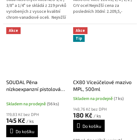
3/8" a 1/4" se skládá z 219 prvků
CrV ocel Nejnižší cena za
vyrobených z vysoce kvalitní
posledních 30dní: 2.209,5,-
chrom-vanadiové oceli. Nejnižší
cena za posledních 30dní:
4.675,- Kč
Akce
Akce
Tip
SOUDAL Pěna
CX80 Víceúčelové mazivo
nízkoexpanzní pistolová
MPL, 500ml
750ml MONTON
Skladem na prodejně
(7 ks)
Průměrné
Skladem na prodejně
(56 ks)
hodnocení
148,76 Kč bez DPH
produktu
180 Kč
119,83 Kč bez DPH
/ ks
je
145 Kč
/ ks
5,0
Do košíku
z
Do košíku
5