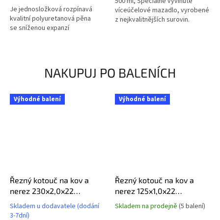
500 ml, Speciálně vyvinuté
hvězdiček.
Je jednosložková rozpínavá
víceúčelové mazadlo, vyrobené
kvalitní polyuretanová pěna
z nejkvalitnějších surovin.
se sníženou expanzí
NAKUPUJ PO BALENÍCH
Výhodné balení
Výhodné balení
Řezný kotouč na kov a
Řezný kotouč na kov a
nerez 230x2,0x22
nerez 125x1,0x22
A46T6BF, balení 25ks
A46T6BF, balení 25ks
Skladem u dodavatele (dodání
Skladem na prodejně
(5 balení)
Průměrné
Průměrné
3-7dní)
hodnocení