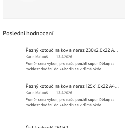
Poslední hodnocení
Řezný kotouč na kov a nerez 230x2,0x22 A46T6BF, balení 25ks
Hodnocení
Karel Matouš
|
13.4.2026
produktu
Poměr cena výkon, pro naše použití super. Děkuji za
je
rychlost dodání. do 24 hodin se vidí málokde.
5
z
5
Řezný kotouč na kov a nerez 125x1,0x22 A46T6BF, balení 25ks
hvězdiček.
Hodnocení
Karel Matouš
|
13.4.2026
produktu
Poměr cena výkon, pro naše použití super. Děkuji za
je
rychlost dodání. do 24 hodin se vidí málokde.
5
z
5
hvězdiček.
Čistič odpadů TECH 1 l