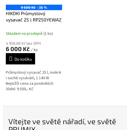
9 500 Kč
–36 %
HIKOKI Průmyslový
vysavač 25 l RP250YEWAZ
Skladem na prodejně
(1 ks)
4 958,68 Kč bez DPH
6 000 Kč
/ ks
Do košíku
Průmyslový vysavač 25 l, mokré
i suché vysávání, 1 140 W
Nejnižší cena za posledních
30dní: 9.500,- Kč
Vítejte ve světě nářadí, ve světě
PRUMIX