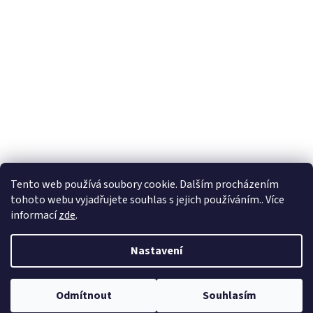
Tento web používá soubory cookie. Dalším procházením
tohoto webu vyjadřujete souhlas s jejich používáním.. Více
informací
zde
.
Vytvořil Shoptet
Nastavení
Copyright 2026
Prumix
. Všechna práva vyhrazena.
Upravit nastavení
Odmítnout
Souhlasím
cookies