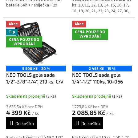
ě
baterie 5Ah + nabíječka + 2x
ks: 10, 11, 12, 13, 14, 15, 16, 17,
HITBOX
18, 19, 20, 21, 22, 23, 24, 27, 30,
P
32 mm; ráčna 1/2", 90 zubů, 1
R
ks;...
Akce
Akce
U
Tip
CENA POUZE DO
VYPRODÁNÍ
M
CENA POUZE DO
VYPRODÁNÍ
I
X
5 500 Kč
–20 %
2 455 Kč
–15 %
NEO TOOLS gola sada
NEO TOOLS sada gola
1/2"-3/8"-1/4", 219 ks, CrV
1/4"-1/2" 110ks, 10-066
Skladem na prodejně
(3 ks)
Skladem na prodejně
(1 ks)
3 635,54 Kč bez DPH
1 723,84 Kč bez DPH
4 399 Kč
2 085,85 Kč
/ ks
/ ks
Do košíku
Do košíku
Sada nástrčných klíčů NEO 1/2",
Nástrčné klíče 110 ks, 1/4", 1/2",