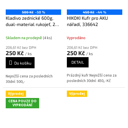
500 Kč
–50 %
450 Kč
–44 %
Kladivo zednické 600g,
HIKOKI Kufr pro AKU
dual-material rukojeť, 25-
nářadí, 336642
003
Skladem na prodejně
(4 ks)
Vyprodáno
206,61 Kč bez DPH
206,61 Kč bez DPH
250 Kč
250 Kč
/ ks
/ ks
DETAIL
Do košíku
Prázdný kufr Nejnižší cena za
Nejnižší cena za posledních
posledních 30dní: 450,- Kč
30dní: 500,-
Výprodej
Výprodej
CENA POUZE DO
VYPRODÁNÍ