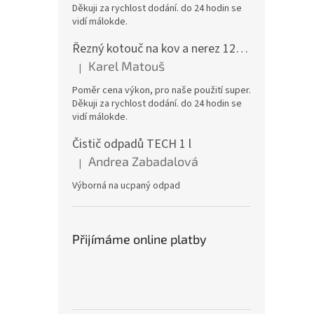
Děkuji za rychlost dodání. do 24 hodin se
vidí málokde.
Řezný kotouč na kov a nerez 125x1,0x22 A46T6BF, balení 25ks
Karel Matouš
|
Hodnocení produktu je 5 z 5 hvězdiček.
Poměr cena výkon, pro naše použití super.
Děkuji za rychlost dodání. do 24 hodin se
vidí málokde.
Čistič odpadů TECH 1 l
Andrea Zabadalová
|
Hodnocení produktu je 5 z 5 hvězdiček.
Výborná na ucpaný odpad
Přijímáme online platby