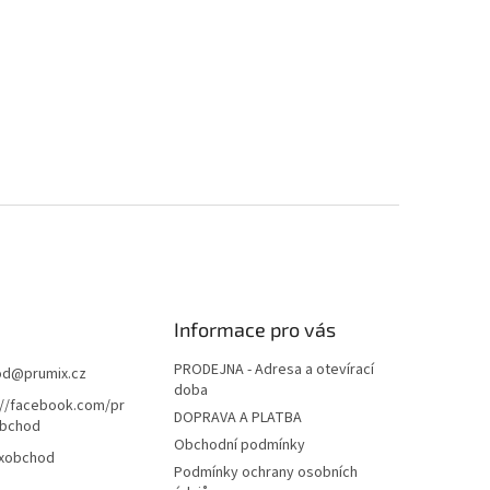
Informace pro vás
PRODEJNA - Adresa a otevírací
od
@
prumix.cz
doba
://facebook.com/pr
DOPRAVA A PLATBA
bchod
Obchodní podmínky
xobchod
Podmínky ochrany osobních