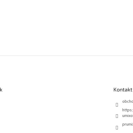
k
Kontakt
obch
https
umixo
prumi