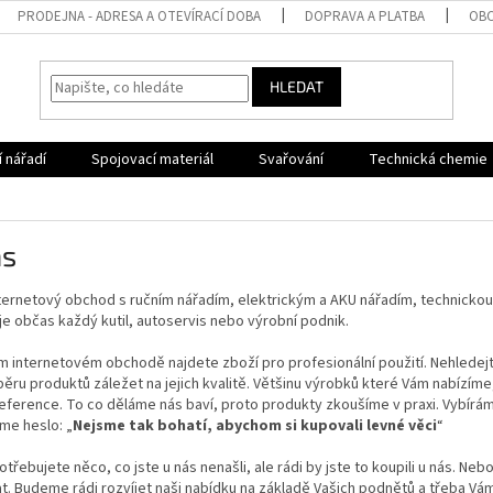
PRODEJNA - ADRESA A OTEVÍRACÍ DOBA
DOPRAVA A PLATBA
OBC
HLEDAT
 nářadí
Spojovací materiál
Svařování
Technická chemie
ás
ernetový obchod s ručním nářadím, elektrickým a AKU nářadím, technickou 
e občas každý kutil, autoservis nebo výrobní podnik.
m internetovém obchodě najdete zboží pro profesionální použití. Nehledej
ýběru produktů záležet na jejich kvalitě. Většinu výrobků které Vám nabí
eference. To co děláme nás baví, proto produkty zkoušíme v praxi. Vybírám
me heslo: „
Nejsme tak bohatí, abychom si kupovali levné věci
“
třebujete něco, co jste u nás nenašli, ale rádi by jste to koupili u nás. Ne
t. Budeme rádi rozvíjet naši nabídku na základě Vašich podnětů a třeba 