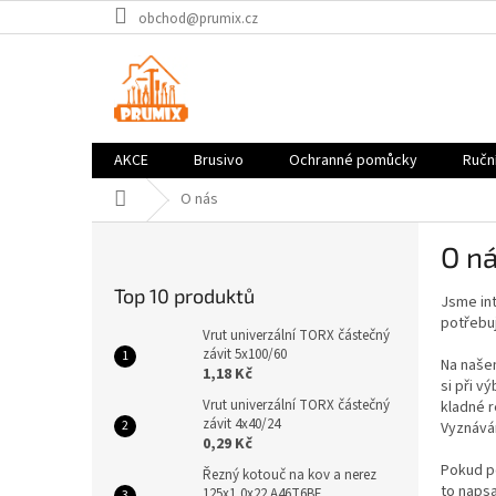
Přejít
obchod@prumix.cz
na
obsah
AKCE
Brusivo
Ochranné pomůcky
Ruční
Domů
O nás
P
O n
o
s
Top 10 produktů
Jsme int
t
potřebuj
r
Vrut univerzální TORX částečný
a
závit 5x100/60
Na naše
1,18 Kč
n
si při v
n
Vrut univerzální TORX částečný
kladné r
závit 4x40/24
í
Vyznává
0,29 Kč
p
Pokud po
a
Řezný kotouč na kov a nerez
to napsa
125x1,0x22 A46T6BF