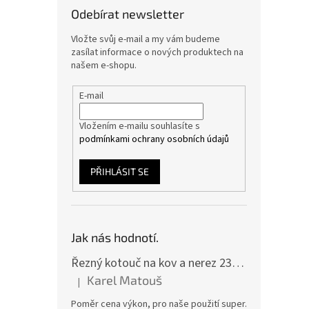
Odebírat newsletter
Vložte svůj e-mail a my vám budeme
zasílat informace o nových produktech na
našem e-shopu.
E-mail
Vložením e-mailu souhlasíte s
podmínkami ochrany osobních údajů
PŘIHLÁSIT SE
Jak nás hodnotí.
Řezný kotouč na kov a nerez 230x2,0x22 A46T6BF, balení 25ks
Karel Matouš
|
Hodnocení produktu je 5 z 5 hvězdiček.
Poměr cena výkon, pro naše použití super.