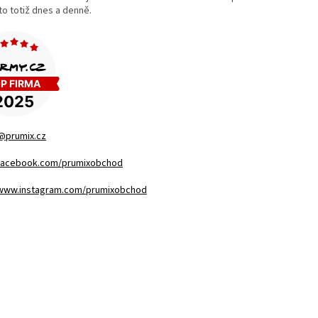
o totiž dnes a denně.
@prumix.cz
/facebook.com/prumixobchod
/www.instagram.com/prumixobchod