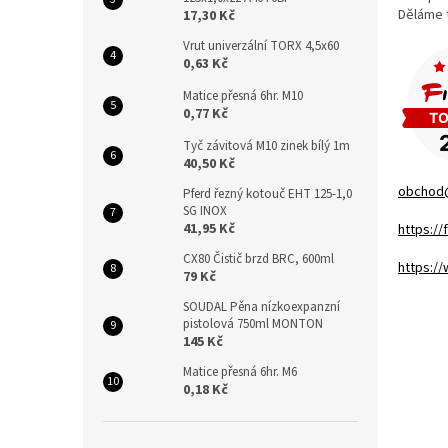
n
Děláme t
17,30 Kč
e
l
Vrut univerzální TORX 4,5x60
0,63 Kč
Matice přesná 6hr. M10
0,77 Kč
Tyč závitová M10 zinek bílý 1m
40,50 Kč
obchod
Pferd řezný kotouč EHT 125-1,0
SG INOX
41,95 Kč
https:/
CX80 Čistič brzd BRC, 600ml
https:/
79 Kč
SOUDAL Pěna nízkoexpanzní
pistolová 750ml MONTON
145 Kč
Matice přesná 6hr. M6
0,18 Kč