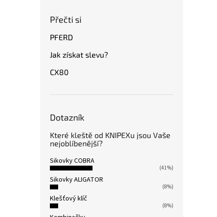
Přečti si
PFERD
Jak získat slevu?
CX80
Dotazník
Které kleště od KNIPEXu jsou Vaše
nejoblíbenější?
Sikovky COBRA
(41%)
Sikovky ALIGATOR
(8%)
Klešťový klíč
(8%)