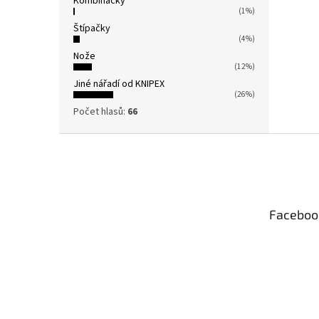
Kombinačky
(1%)
Štípačky
(4%)
Nože
(12%)
Jiné nářadí od KNIPEX
(26%)
Počet hlasů:
66
Z
á
p
a
t
Faceboo
í