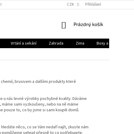
HODNÍ PODMÍNKY
PODMÍNKY OCHRANY OSOBNÍCH ÚDAJŮ
CZK
Přihlášení
KONTAK
NÁKUPNÍ
Prázdný košík
KOŠÍK
Vrtání a sekání
Zahrada
Zima
Boxy a brašny
chemií, brusivem a dalšími produkty které
te u nás levné výrobky pochybné kvality. Dáváme
zíme, máme sami vyzkoušeny, nebo na ně máme
e pouze to, co by jsme si sami koupili domů.
bo hledáte něco, co se Vám nedaří najít, zkuste nám
Vám pomůžeme sehnat přesně to co potřebujete.