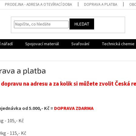
PRODEJNA - ADRESA A OTEVÍRACÍ DOBA
DOPRAVA A PLATBA
OBC
HLEDAT
 nářadí
Spojovací materiál
Svařování
Technická chemie
rava a platba
 dopravu na adresu a za kolik si můžete zvolit Česká
jednávka od 5.000,- Kč =
DOPRAVA ZDARMA
kg - 105,- Kč
0kg - 115,- Kč