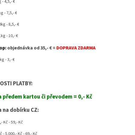
 - 4,5,- €
g - 7,5,- €
kg - 8,5,- €
kg - 10,- €
op:
objednávka od 35,- € =
DOPRAVA ZDARMA
g - 3,- €
STI PLATBY:
a předem kartou či převodem = 0,- Kč
a na dobírku CZ:
- Kč - 59,- Kč
č - 5.000,- Kč - 69,- Kč