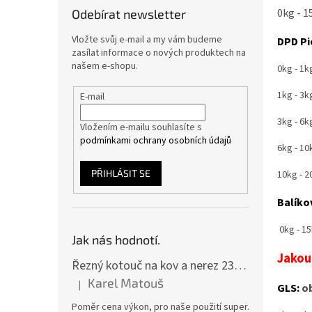
0kg - 1
Odebírat newsletter
Vložte svůj e-mail a my vám budeme
DPD Pi
zasílat informace o nových produktech na
našem e-shopu.
0kg - 1kg
1kg - 3kg
E-mail
3kg - 6kg
Vložením e-mailu souhlasíte s
podmínkami ochrany osobních údajů
6kg - 10
PŘIHLÁSIT SE
10kg - 2
Balíko
0kg - 15
Jak nás hodnotí.
Jakou
Řezný kotouč na kov a nerez 230x2,0x22 A46T6BF, balení 25ks
Karel Matouš
|
GLS:
ob
Hodnocení produktu je 5 z 5 hvězdiček.
Poměr cena výkon, pro naše použití super.