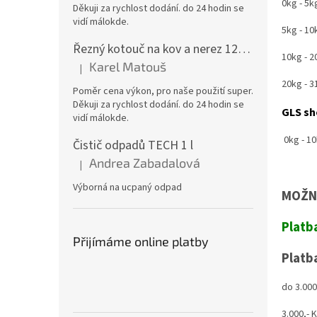
0kg - 5kg
Děkuji za rychlost dodání. do 24 hodin se
vidí málokde.
5kg - 10k
Řezný kotouč na kov a nerez 125x1,0x22 A46T6BF, balení 25ks
10kg - 20
Karel Matouš
|
Hodnocení produktu je 5 z 5 hvězdiček.
20kg - 31
Poměr cena výkon, pro naše použití super.
Děkuji za rychlost dodání. do 24 hodin se
GLS sh
vidí málokde.
0kg - 10k
Čistič odpadů TECH 1 l
Andrea Zabadalová
|
Hodnocení produktu je 5 z 5 hvězdiček.
Výborná na ucpaný odpad
MOŽNO
Platb
Přijímáme online platby
Platb
do 3.000,
3.000,- K