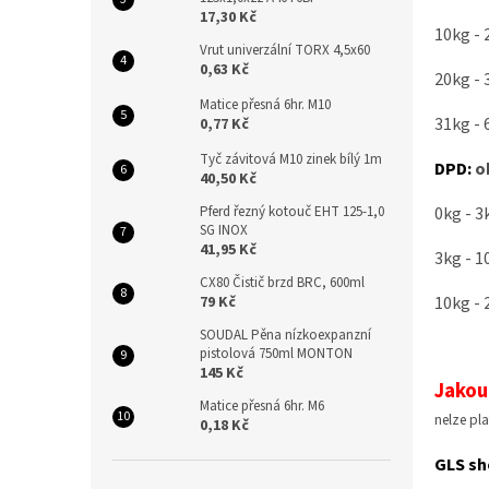
n
17,30 Kč
e
10kg - 
l
Vrut univerzální TORX 4,5x60
0,63 Kč
20kg - 
Matice přesná 6hr. M10
31kg - 
0,77 Kč
Tyč závitová M10 zinek bílý 1m
DPD:
ob
40,50 Kč
0kg - 3
Pferd řezný kotouč EHT 125-1,0
SG INOX
41,95 Kč
3kg - 1
CX80 Čistič brzd BRC, 600ml
10kg - 
79 Kč
SOUDAL Pěna nízkoexpanzní
pistolová 750ml MONTON
145 Kč
Jakou 
Matice přesná 6hr. M6
nelze pla
0,18 Kč
GLS sh