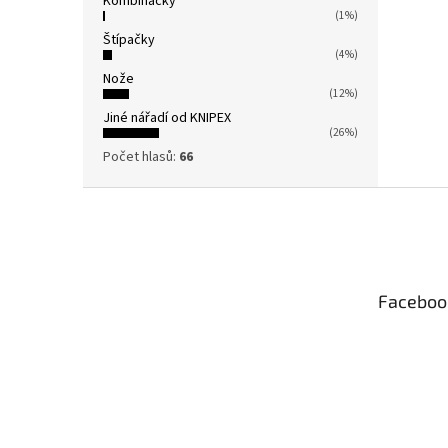
Kombinačky
(1%)
Štípačky
(4%)
Nože
(12%)
Jiné nářadí od KNIPEX
(26%)
Počet hlasů:
66
Z
á
p
a
t
Faceboo
í