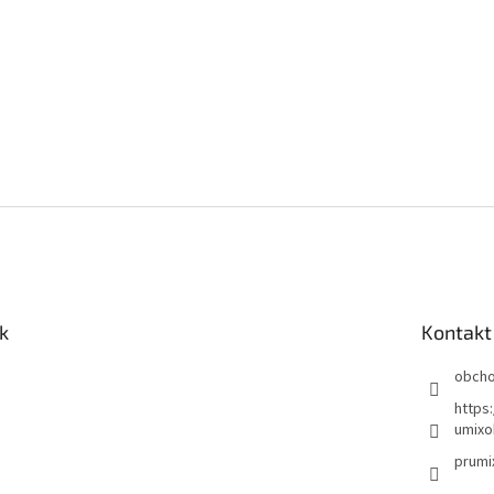
k
Kontakt
obch
https
umixo
prumi