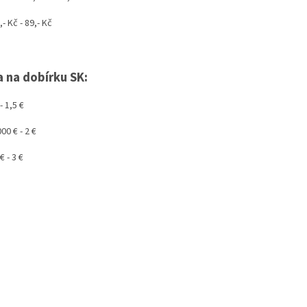
- Kč - 89,- Kč
a na dobírku SK:
- 1,5 €
00 € - 2 €
€ - 3 €