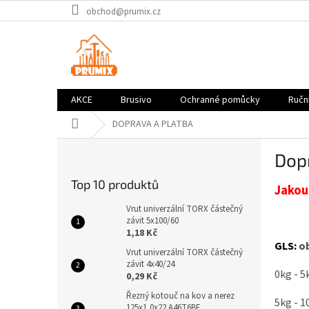
Přejít
obchod@prumix.cz
na
obsah
AKCE
Brusivo
Ochranné pomůcky
Ruční
Domů
DOPRAVA A PLATBA
P
Dop
o
s
Top 10 produktů
Jakou
t
r
Vrut univerzální TORX částečný
a
závit 5x100/60
1,18 Kč
n
GLS:
ob
n
Vrut univerzální TORX částečný
závit 4x40/24
í
0kg - 5
0,29 Kč
p
a
Řezný kotouč na kov a nerez
5kg - 1
125x1,0x22 A46T6BF