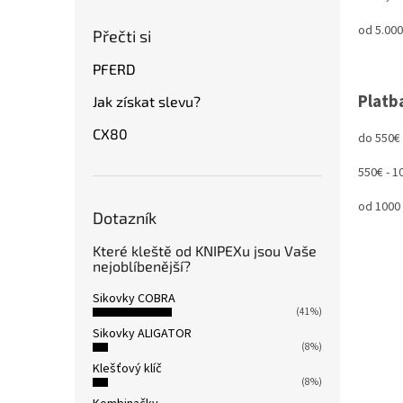
od 5.000,
Přečti si
PFERD
Platb
Jak získat slevu?
CX80
do 550€ 
550€ - 10
od 1000 
Dotazník
Které kleště od KNIPEXu jsou Vaše
nejoblíbenější?
Sikovky COBRA
(41%)
Sikovky ALIGATOR
(8%)
Klešťový klíč
(8%)