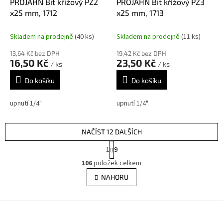
PROJAHN Bit křížový PZ2
PROJAHN Bit křížový PZ3
x25 mm, 1712
x25 mm, 1713
Skladem na prodejně
(40 ks)
Skladem na prodejně
(11 ks)
13,64 Kč bez DPH
19,42 Kč bez DPH
16,50 Kč
23,50 Kč
/ ks
/ ks
Do košíku
Do košíku
upnutí 1/4"
upnutí 1/4"
NAČÍST 12 DALŠÍCH
S
1
9
t
O
r
106
položek celkem
v
á
l
NAHORU
n
á
k
d
o
v
Z
a
á
c
á
n