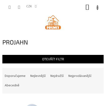
Přejít
NÁKUP
na
CZK
obsah
KOŠÍK
PROJAHN
OTEVŘÍT FILTR
Ř
a
Doporučujeme
Nejlevnější
Nejdražší
Nejprodávanější
z
e
Abecedně
n
í
V
p
ý