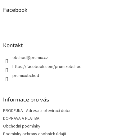
í
p
í
p
a
Facebook
r
t
v
í
k
y
v
ý
Kontakt
p
i
obchod
@
prumix.cz
s
u
https://facebook.com/prumixobchod
prumixobchod
Informace pro vás
PRODEJNA - Adresa a otevírací doba
DOPRAVA A PLATBA
Obchodní podmínky
Podmínky ochrany osobních údajů