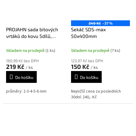
240 Kč
–37 %
PROJAHN sada bitových
Sekáč SDS-max
vrtáků do kovu 5dílů,
50x400mm
13399
Skladem na prodejně
(1 ks)
Skladem na prodejně
(7 ks)
180,99 Kč bez DPH
123,97 Kč bez DPH
219 Kč
150 Kč
/ ks
/ ks
Do košíku
Do košíku
průměry: 2-3-4-5-6 mm
Nejnižší cena za posledních
30dní: 240,- Kč