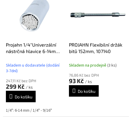
r
p
o
i
d
s
u
p
k
r
t
o
ů
d
Projahn 1/4"Univerzální
PROJAHN Flexibilní držák
u
nástrčná hlavice 6-14mm
bitů 152mm, 107140
k
101099
t
Skladem u dodavatele (dodání
Skladem na prodejně
(3 ks)
ů
3-7dní)
76,86 Kč bez DPH
93 Kč
247,11 Kč bez DPH
/ ks
299 Kč
/ ks
Do košíku
Do košíku
1/4": 6-14 mm / 1/4" - 9/16"