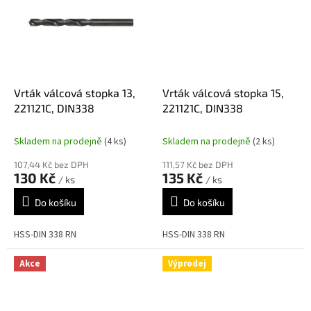
Vrták válcová stopka 13,
Vrták válcová stopka 15,
221121C, DIN338
221121C, DIN338
Skladem na prodejně
(4 ks)
Skladem na prodejně
(2 ks)
107,44 Kč bez DPH
111,57 Kč bez DPH
130 Kč
135 Kč
/ ks
/ ks
Do košíku
Do košíku
HSS-DIN 338 RN
HSS-DIN 338 RN
Akce
Výprodej