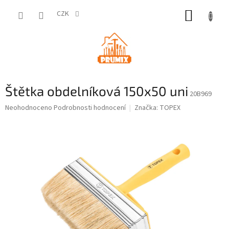
Přejít
NÁKUP
na
CZK
obsah
KOŠÍK
Štětka obdelníková 150x50 uni
20B969
Průměrné
Neohodnoceno
Podrobnosti hodnocení
Značka:
TOPEX
hodnocení
produktu
je
0,0
z
5
hvězdiček.