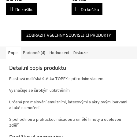
Do košíku
Do košíku
ZOBRAZIT VŠECHNY SOUVISEJÍCÍ PRODUKTY
Popis
Podobné (4)
Hodnocení
Diskuze
Detailní popis produktu
Plastová malířská štětka TOPEX s přírodním vlasem.
Vyznačuje se širokým uplatněním.
Určená pro malování emulzními, latexovými a akrylovými barvami
a také na moření.
S pohodlnou a praktickou násadou z umělé hmoty a ocelovou
zděří.
Doplňkové parametry