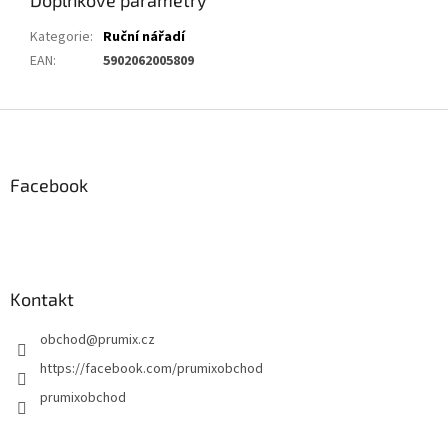
Kategorie
:
Ruční nářadí
EAN
:
5902062005809
Z
á
p
a
Facebook
t
í
Kontakt
obchod
@
prumix.cz
https://facebook.com/prumixobchod
prumixobchod