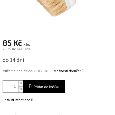
85 Kč
/ ks
70,25 Kč bez DPH
Měrná
do 14 dní
cena:
Můžeme doručit do:
28.8.2026
Možnosti doručení
Přidat do košíku
Detailní informace