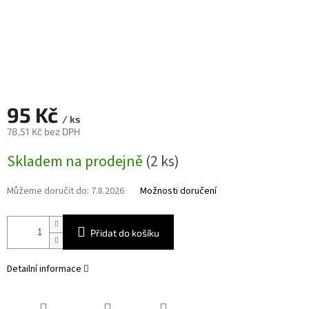
95 Kč
/ ks
78,51 Kč bez DPH
Měrná
Skladem na prodejně
(2 ks)
cena:
Můžeme doručit do:
7.8.2026
Možnosti doručení
Přidat do košíku
Detailní informace