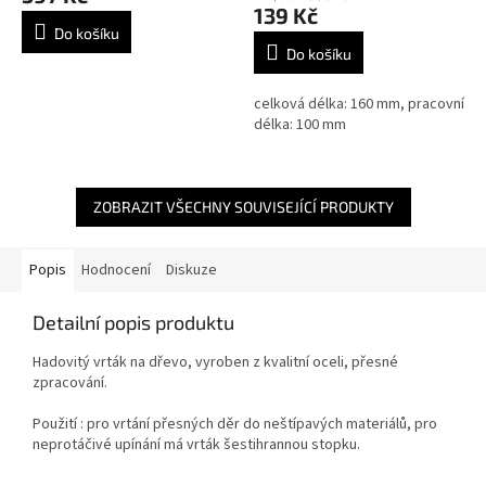
139 Kč
Do košíku
Do košíku
celková délka: 160 mm, pracovní
délka: 100 mm
ZOBRAZIT VŠECHNY SOUVISEJÍCÍ PRODUKTY
Popis
Hodnocení
Diskuze
Detailní popis produktu
Hadovitý vrták na dřevo, vyroben z kvalitní oceli, přesné
zpracování.
Použití : pro vrtání přesných děr do neštípavých materiálů, pro
neprotáčivé upínání má vrták šestihrannou stopku.