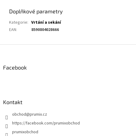
Doplňkové parametry
Kategorie
:
Vrtání a sekání
EAN
:
8590804028666
Z
á
p
a
Facebook
t
í
Kontakt
obchod
@
prumix.cz
https://facebook.com/prumixobchod
prumixobchod