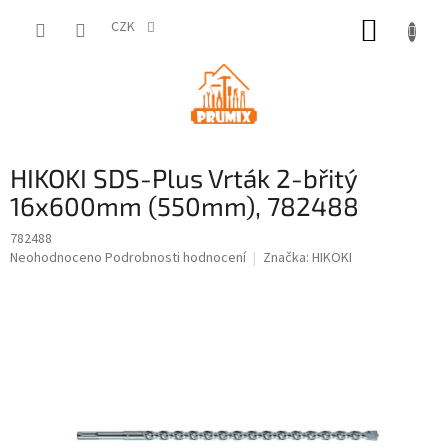
Přejít
NÁKUP
na
CZK
obsah
KOŠÍK
HIKOKI SDS-Plus Vrták 2-břitý
16x600mm (550mm), 782488
782488
Průměrné
Neohodnoceno
Podrobnosti hodnocení
Značka:
HIKOKI
hodnocení
produktu
je
0,0
z
5
hvězdiček.