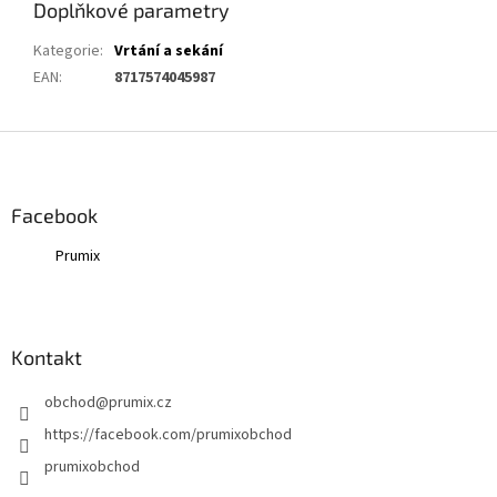
Doplňkové parametry
Kategorie
:
Vrtání a sekání
EAN
:
8717574045987
Z
á
p
a
Facebook
t
Prumix
í
Kontakt
obchod
@
prumix.cz
https://facebook.com/prumixobchod
prumixobchod