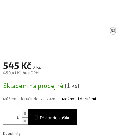
545 Kč
/ ks
450,41 Kč bez DPH
Měrná
Skladem na prodejně
(1 ks)
cena:
Můžeme doručit do:
7.8.2026
Možnosti doručení
Přidat do košíku
Dvoubřitý