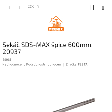
Přejít
NÁKUP
na
CZK
obsah
KOŠÍK
Sekáč SDS-MAX špice 600mm,
20937
99965
Průměrné
Neohodnoceno
Podrobnosti hodnocení
Značka:
FESTA
hodnocení
produktu
je
0,0
z
5
hvězdiček.