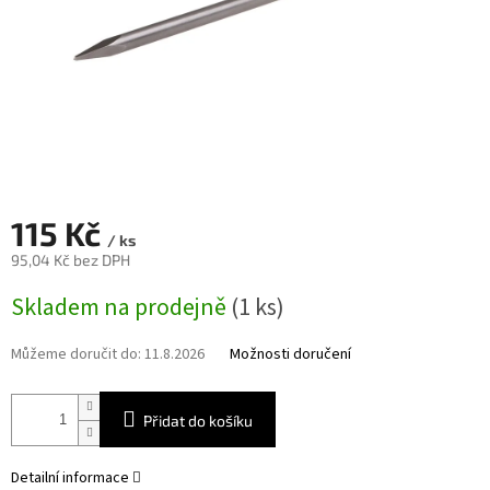
115 Kč
/ ks
95,04 Kč bez DPH
Měrná
Skladem na prodejně
(1 ks)
cena:
Můžeme doručit do:
11.8.2026
Možnosti doručení
Přidat do košíku
Detailní informace