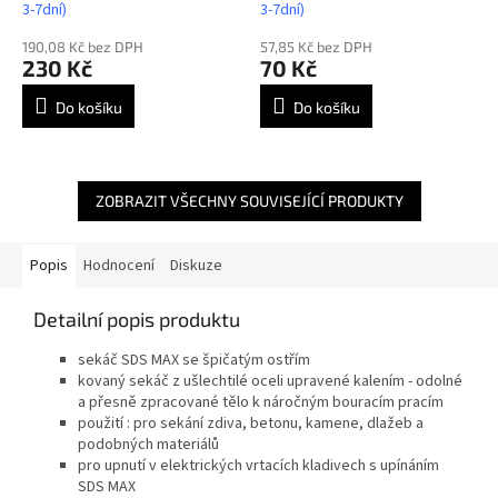
3-7dní)
3-7dní)
190,08 Kč bez DPH
57,85 Kč bez DPH
230 Kč
70 Kč
Do košíku
Do košíku
ZOBRAZIT VŠECHNY SOUVISEJÍCÍ PRODUKTY
Popis
Hodnocení
Diskuze
Detailní popis produktu
sekáč SDS MAX se špičatým ostřím
kovaný sekáč z ušlechtilé oceli upravené kalením - odolné
a přesně zpracované tělo k náročným bouracím pracím
použití : pro sekání zdiva, betonu, kamene, dlažeb a
podobných materiálů
pro upnutí v elektrických vrtacích kladivech s upínáním
SDS MAX