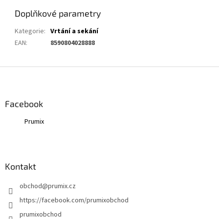
Doplňkové parametry
Kategorie
:
Vrtání a sekání
EAN
:
8590804028888
Z
á
p
a
Facebook
t
Prumix
í
Kontakt
obchod
@
prumix.cz
https://facebook.com/prumixobchod
prumixobchod