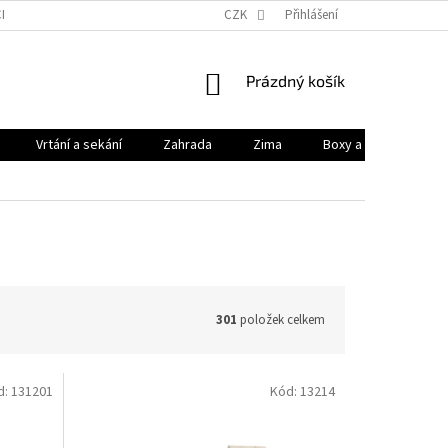
HODNÍ PODMÍNKY
PODMÍNKY OCHRANY OSOBNÍCH ÚDAJŮ
CZK
Přihlášení
KONTAK
NÁKUPNÍ
Prázdný košík
KOŠÍK
Vrtání a sekání
Zahrada
Zima
Boxy a brašny
301
položek celkem
d:
131201
Kód:
13214