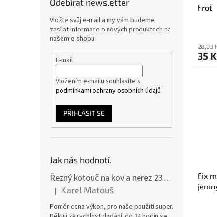
Odebírat newsletter
hrot
Vložte svůj e-mail a my vám budeme
zasílat informace o nových produktech na
našem e-shopu.
28,93 
35 
E-mail
Vložením e-mailu souhlasíte s
podmínkami ochrany osobních údajů
PŘIHLÁSIT SE
Jak nás hodnotí.
Fix m
Řezný kotouč na kov a nerez 230x2,0x22 A46T6BF, balení 25ks
jemný
Karel Matouš
|
Hodnocení produktu je 5 z 5 hvězdiček.
Poměr cena výkon, pro naše použití super.
Děkuji za rychlost dodání. do 24 hodin se