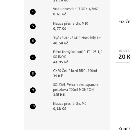
17,30 Kč
Vrut univerzální TORX 4,5x60
0,63 Kč
Fix č
Matice přesná 6hr. M10
0,77 Kč
Tyč závitová M10 zinek bílý 1m
40,50 Kč
16,53 
Pferd řezný kotouč EHT 125-1,0
20 
SG INOX
41,95 Kč
CX80 Čistič brzd BRC, 600ml
79 Kč
SOUDAL Pěna nízkoexpanzní
pistolová 750ml MONTON
145 Kč
Matice přesná 6hr. M6
0,18 Kč
Značk