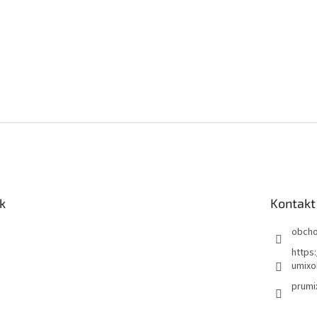
k
Kontakt
obch
https
umixo
prumi