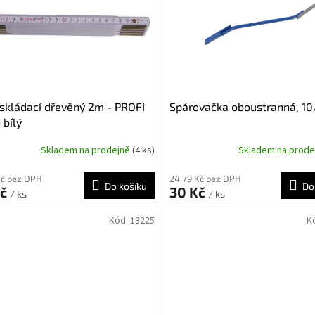
skládací dřevěný 2m - PROFI
Spárovačka oboustranná, 1
 bílý
Skladem na prodejně
(4 ks)
Skladem na prod
Kč bez DPH
24,79 Kč bez DPH
Do košíku
Do
Kč
30 Kč
/ ks
/ ks
Kód:
13225
K