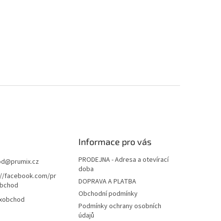
Informace pro vás
PRODEJNA - Adresa a otevírací
od
@
prumix.cz
doba
://facebook.com/pr
DOPRAVA A PLATBA
bchod
Obchodní podmínky
xobchod
Podmínky ochrany osobních
údajů