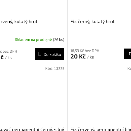
ervený, kulatý hrot
Fix černý, kulatý hrot
Skladem na prodejně
(26 ks)
16,53 Kč bez DPH
Kč bez DPH
Do košíku
20 Kč
Kč
/ ks
/ ks
Kód:
13229
K
ovač permanentní černý, silný
Fix červený, permanentní lih