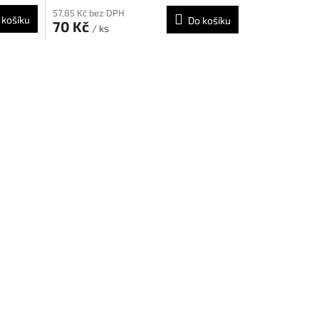
57,85 Kč bez DPH
 košíku
Do košíku
70 Kč
/ ks