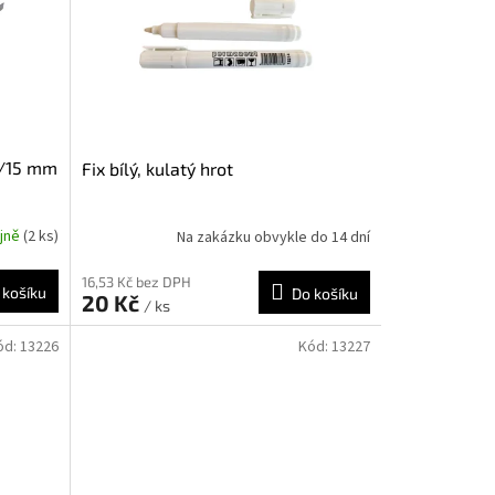
0/15 mm
Fix bílý, kulatý hrot
ejně
(2 ks)
Na zakázku obvykle do 14 dní
16,53 Kč bez DPH
 košíku
Do košíku
20 Kč
/ ks
ód:
13226
Kód:
13227