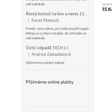
vidí málokde.
12,40 
15 
Řezný kotouč na kov a nerez 125x1,0x22 A46T6BF, balení 25ks
Karel Matouš
|
Hodnocení produktu je 5 z 5 hvězdiček.
Poměr cena výkon, pro naše použití super.
Děkuji za rychlost dodání. do 24 hodin se
vidí málokde.
Čistič odpadů TECH 1 l
Andrea Zabadalová
|
Hodnocení produktu je 5 z 5 hvězdiček.
Výborná na ucpaný odpad
Přijímáme online platby