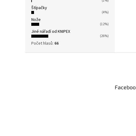
(1%)
Štípačky
(4%)
Nože
(12%)
Jiné nářadí od KNIPEX
(26%)
Počet hlasů:
66
Z
á
p
a
t
Faceboo
í