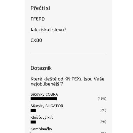
Přečti si
PFERD
Jak získat slevu?
CX80
Dotazník
Které kleště od KNIPEXu jsou Vaše
nejoblíbenější?
Sikovky COBRA
(41%)
Sikovky ALIGATOR
(8%)
Klešťový klíč
(8%)
Kombinačky