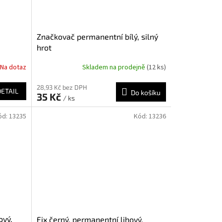
Značkovač permanentní bílý, silný
hrot
Na dotaz
Skladem na prodejně
(12 ks)
28,93 Kč bez DPH
DETAIL
Do košíku
35 Kč
/ ks
ód:
13235
Kód:
13236
ový,
Fix černý, permanentní lihový,