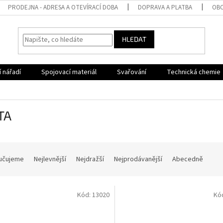
PRODEJNA - ADRESA A OTEVÍRACÍ DOBA
DOPRAVA A PLATBA
OBC
HLEDAT
 nářadí
Spojovací materiál
Svařování
Technická chemie
TA
učujeme
Nejlevnější
Nejdražší
Nejprodávanější
Abecedně
Kód:
13020
Kó