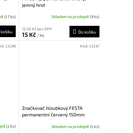
jemný hrot
jně
(17 ks)
Skladem na prodejně
(9 ks)
12,40 Kč bez DPH
 košíku
Do košíku
15 Kč
/ ks
ód:
13246
Kód:
13247
Značkovač hloubkový FESTA
permanentní červený 150mm
ejně
(2 ks)
Skladem na prodejně
(1 ks)