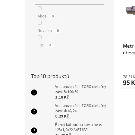
i
r
n
s
o
e
p
d
l
Akce
0
r
u
o
k
Novinka
0
d
t
u
ů
Tip
0
Metr 
k
dřevo
t
ů
Top 10 produktů
78,51 
95 
Vrut univerzální TORX částečný
závit 5x100/60
1,18 Kč
Vrut univerzální TORX částečný
závit 4x40/24
0,29 Kč
Řezný kotouč na kov a nerez
125x1,0x22 A46T6BF