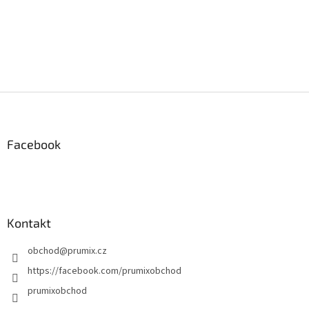
Z
á
p
a
Facebook
t
í
Kontakt
obchod
@
prumix.cz
https://facebook.com/prumixobchod
prumixobchod