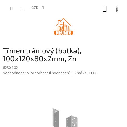
Přejít
NÁKUP
na
CZK
obsah
KOŠÍK
Třmen trámový (botka),
100x120x80x2mm, Zn
6230-102
Průměrné
Neohodnoceno
Podrobnosti hodnocení
Značka:
TECH
hodnocení
produktu
je
0,0
z
5
hvězdiček.