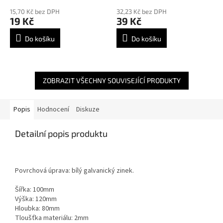
15,70 Kč bez DPH
32,23 Kč bez DPH
19 Kč
39 Kč
Do košíku
Do košíku
ZOBRAZIT VŠECHNY SOUVISEJÍCÍ PRODUKTY
Popis
Hodnocení
Diskuze
Detailní popis produktu
Povrchová úprava: bílý galvanický zinek.
Šířka: 100mm
Výška: 120mm
Hloubka: 80mm
Tloušťka materiálu: 2mm