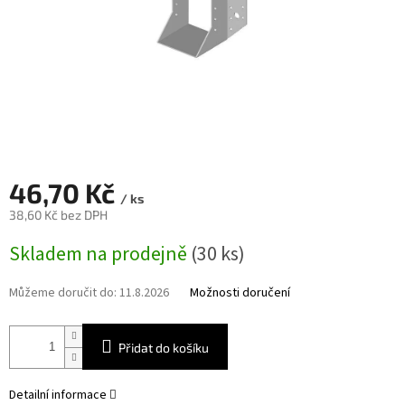
46,70 Kč
/ ks
38,60 Kč bez DPH
Měrná
Skladem na prodejně
(30 ks)
cena:
Můžeme doručit do:
11.8.2026
Možnosti doručení
Přidat do košíku
Detailní informace