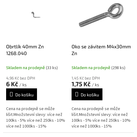
r
p
o
i
d
s
u
p
k
r
t
o
ů
d
Obrtlík 40mm Zn
Oko se závitem M4x30mm
u
1268.040
Zn
k
t
Skladem na prodejně
(33 ks)
Skladem na prodejně
(298 ks)
ů
4,96 Kč bez DPH
1,45 Kč bez DPH
6 Kč
1,75 Kč
/ ks
/ ks
Do košíku
Do košíku
Cena na prodejně se může
Cena na prodejně se může
lišit.Množstevní slevy: více než
lišit.Množstevní slevy: více než
100ks - 5% více než 250ks - 10%
100ks - 5% více než 250ks - 10%
více než 1000ks - 15%
více než 1000ks - 15%