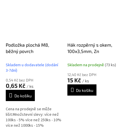
Podložka plochá M8,
Hák rozpěrný s okem,
běžný povrch
100x3,5mm, Zn
Skladem u dodavatele (dodání
Skladem na prodejně
(73 ks)
3-7dní)
12,40 Kč bez DPH
15 Kč
0,54 Kč bez DPH
/ ks
0,65 Kč
/ ks
Do košíku
Do košíku
Cena na prodejně se může
lišit.Množstevní slevy: více než
100ks - 5% více než 250ks - 10%
více než 1000ks - 15%