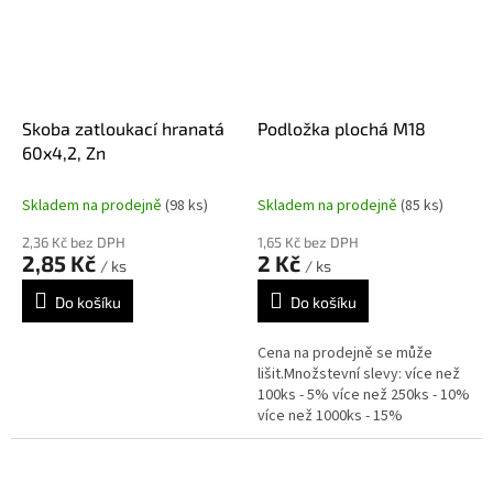
Skoba zatloukací hranatá
Podložka plochá M18
60x4,2, Zn
Skladem na prodejně
(98 ks)
Skladem na prodejně
(85 ks)
2,36 Kč bez DPH
1,65 Kč bez DPH
2,85 Kč
2 Kč
/ ks
/ ks
Do košíku
Do košíku
Cena na prodejně se může
lišit.Množstevní slevy: více než
100ks - 5% více než 250ks - 10%
více než 1000ks - 15%