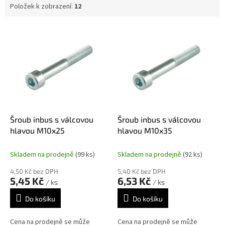
Položek k zobrazení:
12
V
ý
p
i
s
p
r
o
d
Šroub inbus s válcovou
Šroub inbus s válcovou
u
hlavou M10x25
hlavou M10x35
k
t
Skladem na prodejně
(99 ks)
Skladem na prodejně
(92 ks)
ů
4,50 Kč bez DPH
5,40 Kč bez DPH
5,45 Kč
6,53 Kč
/ ks
/ ks
Do košíku
Do košíku
Cena na prodejně se může
Cena na prodejně se může