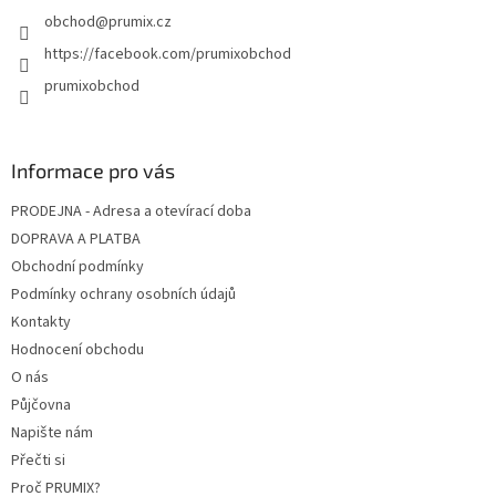
v
obchod
@
prumix.cz
ý
p
https://facebook.com/prumixobchod
i
prumixobchod
s
u
Informace pro vás
PRODEJNA - Adresa a otevírací doba
DOPRAVA A PLATBA
Obchodní podmínky
Podmínky ochrany osobních údajů
Kontakty
Hodnocení obchodu
O nás
Půjčovna
Napište nám
Přečti si
Proč PRUMIX?