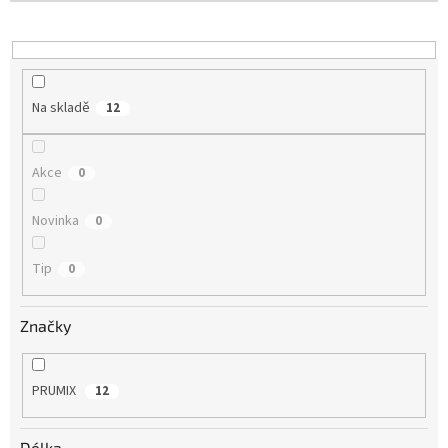
t
ů
Na skladě
12
Akce
0
Novinka
0
Tip
0
Značky
PRUMIX
12
Délka