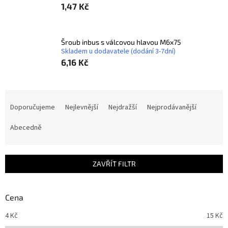
1,47 Kč
Šroub inbus s válcovou hlavou M6x75
Skladem u dodavatele (dodání 3-7dní)
6,16 Kč
Ř
a
Doporučujeme
Nejlevnější
Nejdražší
Nejprodávanější
z
e
Abecedně
n
í
p
ZAVŘÍT FILTR
r
o
d
Cena
u
4
Kč
15
Kč
k