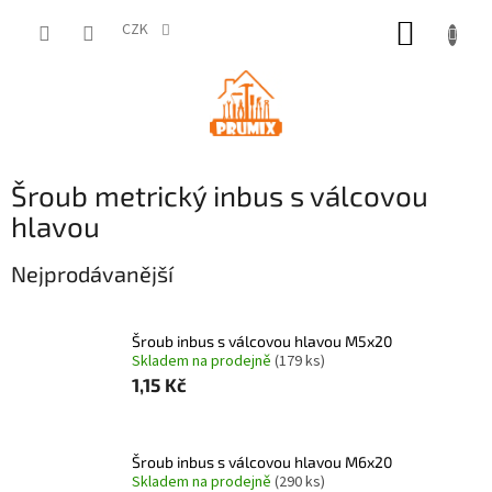
Přejít
NÁKUP
na
CZK
obsah
KOŠÍK
Šroub metrický inbus s válcovou
hlavou
Nejprodávanější
Šroub inbus s válcovou hlavou M5x20
Skladem na prodejně
(179 ks)
1,15 Kč
Šroub inbus s válcovou hlavou M6x20
Skladem na prodejně
(290 ks)