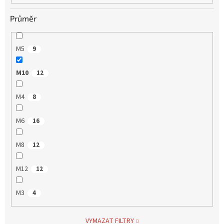
Průměr
M5
9
M10
12
M4
8
M6
16
M8
12
M12
12
M3
4
VYMAZAT FILTRY