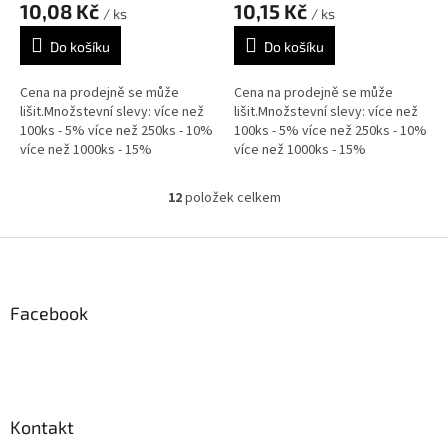
10,08 Kč
10,15 Kč
/ ks
/ ks
Do košíku
Do košíku
Cena na prodejně se může
Cena na prodejně se může
lišit.Množstevní slevy: více než
lišit.Množstevní slevy: více než
100ks - 5% více než 250ks - 10%
100ks - 5% více než 250ks - 10%
více než 1000ks - 15%
více než 1000ks - 15%
12
položek celkem
O
v
l
Z
á
á
d
p
a
a
Facebook
c
t
í
í
p
r
v
k
Kontakt
y