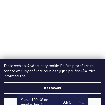
Tento web používá soubory cookie. Dalším procházením
tohoto webu vyjadřujete souhlas s jejich používáním.. Více
informací
zde
.
Vytvořil Shoptet
Nastavení
Copyright 2026
Prumix
. Všechna práva vyhrazena.
Upravit nastavení
Sleva 100 Kč na
ANO
NE
Odmítnout
Souhlasím
cookies
první nákup?