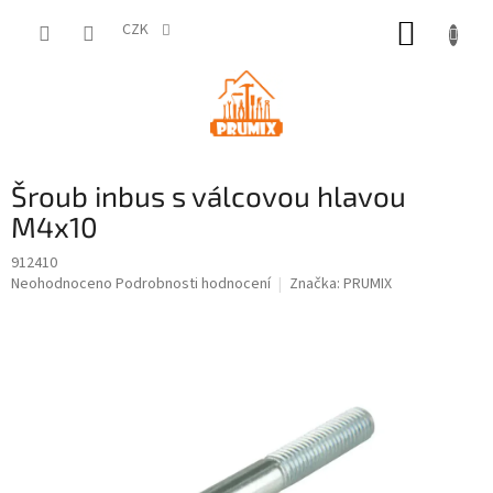
Přejít
NÁKUP
na
CZK
obsah
KOŠÍK
Šroub inbus s válcovou hlavou
M4x10
912410
Průměrné
Neohodnoceno
Podrobnosti hodnocení
Značka:
PRUMIX
hodnocení
produktu
je
0,0
z
5
hvězdiček.