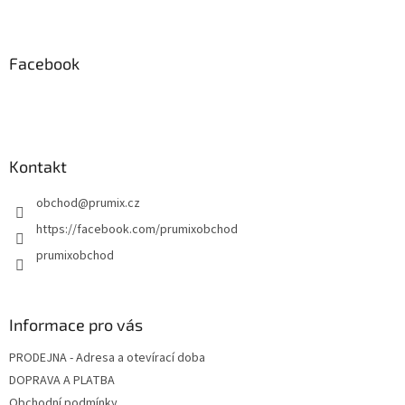
Z
á
p
a
Facebook
t
í
Kontakt
obchod
@
prumix.cz
https://facebook.com/prumixobchod
prumixobchod
Informace pro vás
PRODEJNA - Adresa a otevírací doba
DOPRAVA A PLATBA
Obchodní podmínky