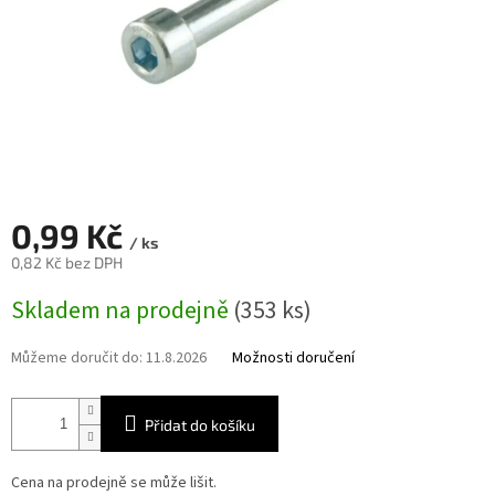
0,99 Kč
/ ks
0,82 Kč bez DPH
Měrná
Skladem na prodejně
(353 ks)
cena:
Můžeme doručit do:
11.8.2026
Možnosti doručení
Přidat do košíku
Cena na prodejně se může lišit.