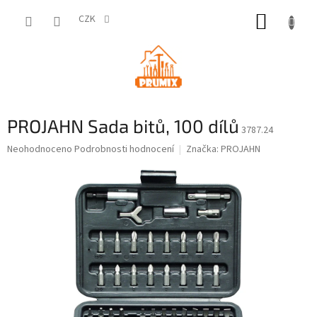
Přejít
NÁKUP
na
CZK
obsah
KOŠÍK
PROJAHN Sada bitů, 100 dílů
3787.24
Průměrné
Neohodnoceno
Podrobnosti hodnocení
Značka:
PROJAHN
hodnocení
produktu
je
0,0
z
5
hvězdiček.