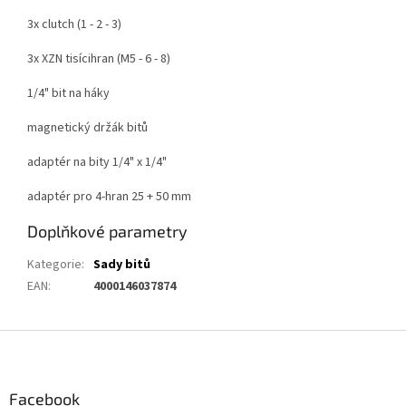
3x clutch (1 - 2 - 3)
3x XZN tisícihran (M5 - 6 - 8)
1/4" bit na háky
magnetický držák bitů
adaptér na bity 1/4" x 1/4"
adaptér pro 4-hran 25 + 50 mm
Doplňkové parametry
Kategorie
:
Sady bitů
EAN
:
4000146037874
Z
á
p
a
Facebook