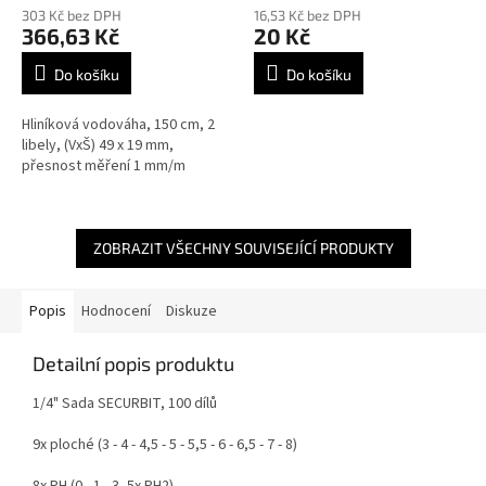
303 Kč bez DPH
16,53 Kč bez DPH
366,63 Kč
20 Kč
Do košíku
Do košíku
Hliníková vodováha, 150 cm, 2
libely, (VxŠ) 49 x 19 mm,
přesnost měření 1 mm/m
ZOBRAZIT VŠECHNY SOUVISEJÍCÍ PRODUKTY
Popis
Hodnocení
Diskuze
Detailní popis produktu
1/4" Sada SECURBIT, 100 dílů
9x ploché (3 - 4 - 4,5 - 5 - 5,5 - 6 - 6,5 - 7 - 8)
8x PH (0 - 1 - 3, 5x PH2)