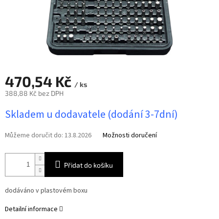
470,54 Kč
/ ks
388,88 Kč bez DPH
Měrná
Skladem u dodavatele (dodání 3-7dní)
cena:
Můžeme doručit do:
13.8.2026
Možnosti doručení
Přidat do košíku
dodáváno v plastovém boxu
Detailní informace