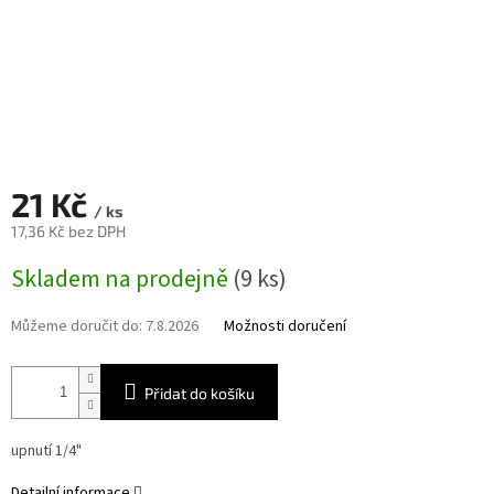
21 Kč
/ ks
17,36 Kč bez DPH
Měrná
Skladem na prodejně
(9 ks)
cena:
Můžeme doručit do:
7.8.2026
Možnosti doručení
Přidat do košíku
upnutí 1/4"
Detailní informace