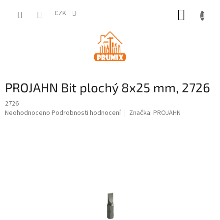
Přejít
NÁKUP
na
CZK
obsah
KOŠÍK
PROJAHN Bit plochý 8x25 mm, 2726
2726
Průměrné
Neohodnoceno
Podrobnosti hodnocení
Značka:
PROJAHN
hodnocení
produktu
je
0,0
z
5
hvězdiček.