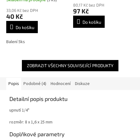
hodnocení
80,17 Kč bez DPH
produktu
97 Kč
33,06 Kč bez DPH
je
40 Kč
5,0
Do košíku
z
Do košíku
5
hvězdiček.
Balení 5ks
ZOBRAZIT VŠECHNY SOUVISEJÍCÍ PRODUKTY
Popis
Podobné (4)
Hodnocení
Diskuze
Detailní popis produktu
upnutí 1/4"
rozměr: 8 x 1,6 x 25 mm
Doplňkové parametry