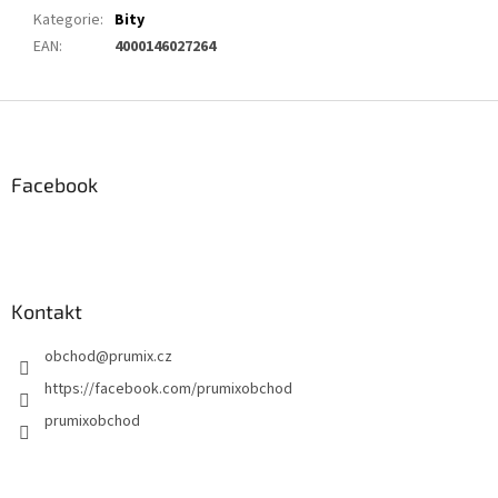
Kategorie
:
Bity
EAN
:
4000146027264
Z
á
p
a
Facebook
t
í
Kontakt
obchod
@
prumix.cz
https://facebook.com/prumixobchod
prumixobchod