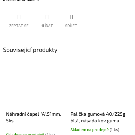
ZEPTAT SE
HLÍDAT
SDÍLET
Související produkty
Náhradní čepel "A",51mm,
Palička gumová 40/225g
5ks
bílá, násada kov guma
Skladem na prodejně
(1 ks)
Průměrné
Skladem na prodejně
(3 ks)