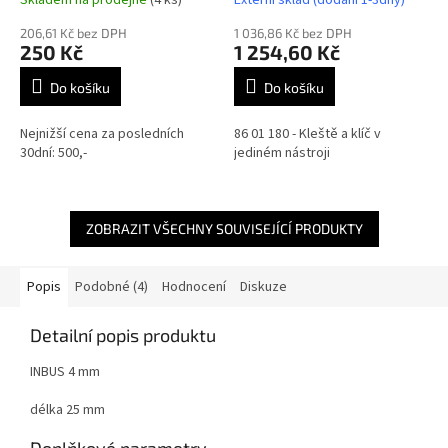
206,61 Kč bez DPH
1 036,86 Kč bez DPH
250 Kč
1 254,60 Kč
Do košíku
Do košíku
Nejnižší cena za posledních
86 01 180 - Kleště a klíč v
30dní: 500,-
jediném nástroji
ZOBRAZIT VŠECHNY SOUVISEJÍCÍ PRODUKTY
Popis
Podobné (4)
Hodnocení
Diskuze
Detailní popis produktu
INBUS 4 mm
délka 25 mm
Doplňkové parametry