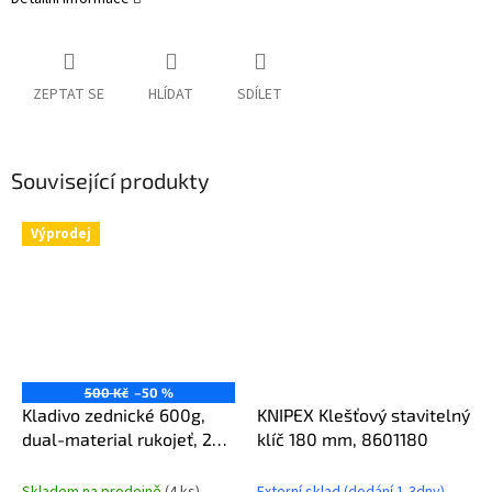
ZEPTAT SE
HLÍDAT
SDÍLET
Související produkty
Výprodej
500 Kč
–50 %
Kladivo zednické 600g,
KNIPEX Klešťový stavitelný
dual-material rukojeť, 25-
klíč 180 mm, 8601180
003
Skladem na prodejně
(4 ks)
Externí sklad (dodání 1-3dny)