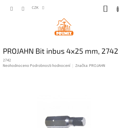
Přejít
NÁKUP
na
CZK
obsah
KOŠÍK
PROJAHN Bit inbus 4x25 mm, 2742
2742
Průměrné
Neohodnoceno
Podrobnosti hodnocení
Značka:
PROJAHN
hodnocení
produktu
je
0,0
z
5
hvězdiček.