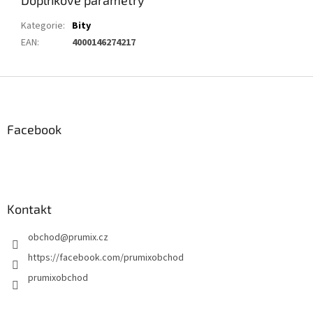
Kategorie
:
Bity
EAN
:
4000146274217
Z
á
p
a
Facebook
t
í
Kontakt
obchod
@
prumix.cz
https://facebook.com/prumixobchod
prumixobchod