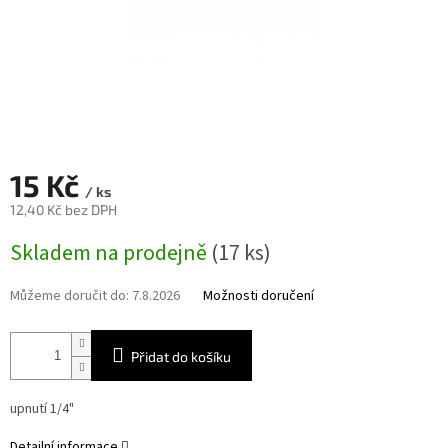
15 Kč
/ ks
12,40 Kč bez DPH
Měrná
Skladem na prodejně
(17 ks)
cena:
Můžeme doručit do:
7.8.2026
Možnosti doručení
Přidat do košíku
upnutí 1/4"
Detailní informace