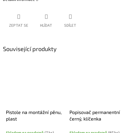
ZEPTAT SE
HLÍDAT
SDÍLET
Související produkty
Pistole na montážní pěnu,
Popisovač permanentní
plast
černý, klíčenka
Skladem na prodejně
(7 ks)
Skladem na prodejně
(97 ks)