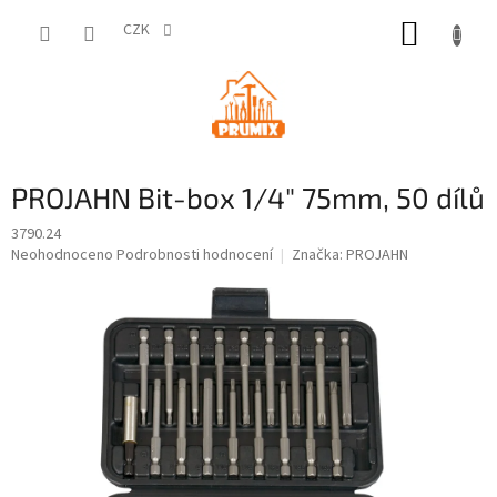
Přejít
NÁKUP
na
CZK
obsah
KOŠÍK
PROJAHN Bit-box 1/4" 75mm, 50 dílů
3790.24
Průměrné
Neohodnoceno
Podrobnosti hodnocení
Značka:
PROJAHN
hodnocení
produktu
je
0,0
z
5
hvězdiček.