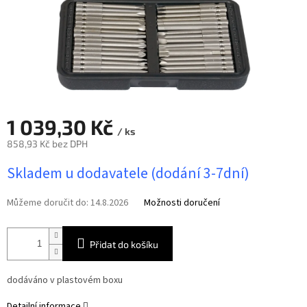
1 039,30 Kč
/ ks
858,93 Kč bez DPH
Měrná
Skladem u dodavatele (dodání 3-7dní)
cena:
Můžeme doručit do:
14.8.2026
Možnosti doručení
Přidat do košíku
dodáváno v plastovém boxu
Detailní informace