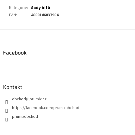
Kategorie
:
Sady bitů
EAN
:
4000146037904
Z
á
p
a
Facebook
t
í
Kontakt
obchod
@
prumix.cz
https://facebook.com/prumixobchod
prumixobchod