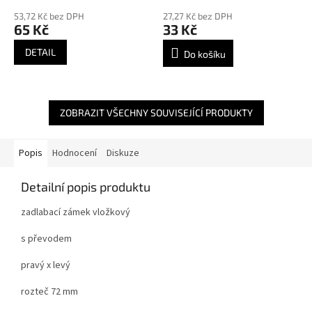
53,72 Kč bez DPH
27,27 Kč bez DPH
65 Kč
33 Kč
DETAIL
Do košíku
ZOBRAZIT VŠECHNY SOUVISEJÍCÍ PRODUKTY
Popis
Hodnocení
Diskuze
Detailní popis produktu
zadlabací zámek vložkový
s převodem
pravý x levý
rozteč 72 mm