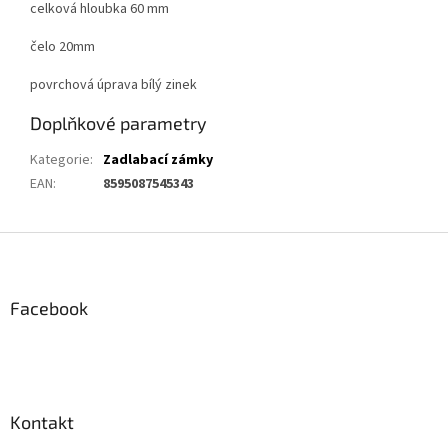
celková hloubka 60 mm
čelo 20mm
povrchová úprava bílý zinek
Doplňkové parametry
Kategorie
:
Zadlabací zámky
EAN
:
8595087545343
Z
á
p
a
Facebook
t
í
Kontakt