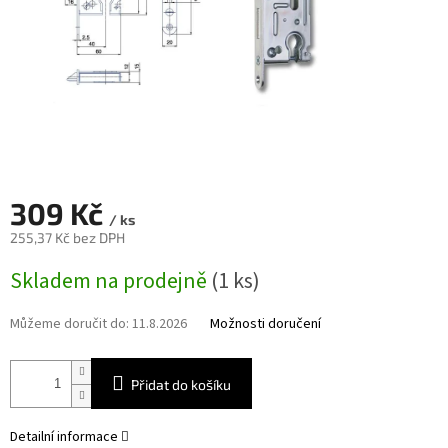
309 Kč
/ ks
255,37 Kč bez DPH
Měrná
Skladem na prodejně
(1 ks)
cena:
Můžeme doručit do:
11.8.2026
Možnosti doručení
Přidat do košíku
Detailní informace