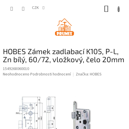
Přejít
NÁKUP
na
CZK
obsah
KOŠÍK
HOBES Zámek zadlabací K105, P-L,
Zn bílý, 60/72, vložkový, čelo 20mm
1549268060010
Průměrné
Neohodnoceno
Podrobnosti hodnocení
Značka:
HOBES
hodnocení
produktu
je
0,0
z
5
hvězdiček.