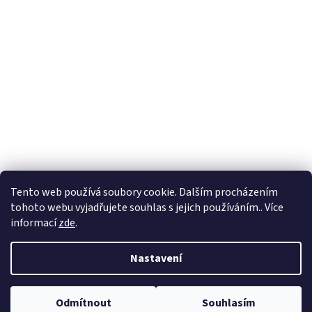
Tento web používá soubory cookie. Dalším procházením
tohoto webu vyjadřujete souhlas s jejich používáním.. Více
informací
zde
.
Vytvořil Shoptet
Nastavení
Copyright 2026
Prumix
. Všechna práva vyhrazena.
Upravit nastavení
Odmítnout
Souhlasím
cookies