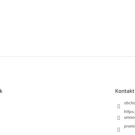
k
Kontakt
obch
https
umixo
prumi