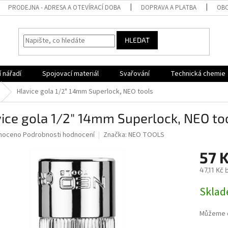
PRODEJNA - ADRESA A OTEVÍRACÍ DOBA
DOPRAVA A PLATBA
OBC
HLEDAT
 nářadí
Spojovací materiál
Svařování
Technická chemie
Hlavice gola 1/2" 14mm Superlock, NEO tools
ice gola 1/2" 14mm Superlock, NEO to
né
noceno
Podrobnosti hodnocení
Značka:
NEO TOOLS
ní
57 
u
47,11 Kč
Měrná
Sklad
cena:
ek.
Můžeme d