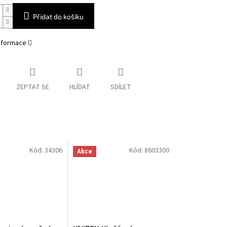
Přidat do košíku
informace
ZEPTAT SE
HLÍDAT
SDÍLET
Kód:
34306
Kód:
8603300
Akce