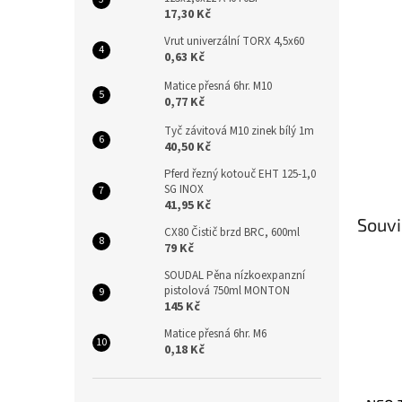
n
17,30 Kč
e
l
Vrut univerzální TORX 4,5x60
0,63 Kč
Matice přesná 6hr. M10
0,77 Kč
Tyč závitová M10 zinek bílý 1m
40,50 Kč
Pferd řezný kotouč EHT 125-1,0
SG INOX
41,95 Kč
Souvi
CX80 Čistič brzd BRC, 600ml
79 Kč
SOUDAL Pěna nízkoexpanzní
pistolová 750ml MONTON
145 Kč
Matice přesná 6hr. M6
0,18 Kč