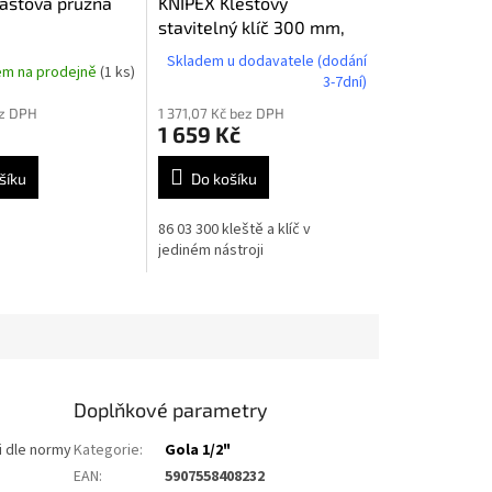
lastová pružná
KNIPEX Klešťový
stavitelný klíč 300 mm,
8603300
Skladem u dodavatele (dodání
em na prodejně
(1 ks)
3-7dní)
ez DPH
1 371,07 Kč bez DPH
1 659 Kč
šíku
Do košíku
86 03 300 kleště a klíč v
jediném nástroji
Doplňkové parametry
i dle normy
Kategorie
:
Gola 1/2"
EAN
:
5907558408232