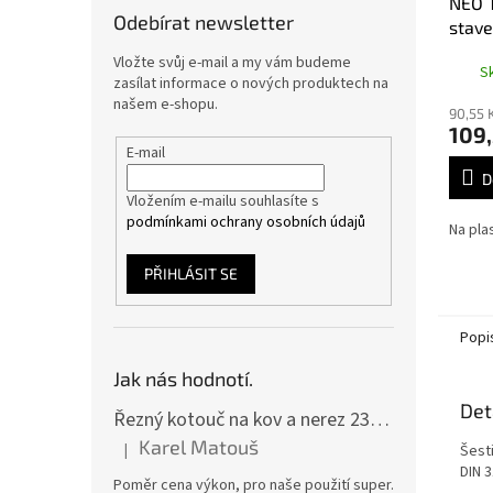
NEO 
Odebírat newsletter
stave
49-9
Vložte svůj e-mail a my vám budeme
S
zasílat informace o nových produktech na
našem e-shopu.
90,55 
109,
E-mail
D
Vložením e-mailu souhlasíte s
podmínkami ochrany osobních údajů
Na pla
PŘIHLÁSIT SE
Popi
Jak nás hodnotí.
Det
Řezný kotouč na kov a nerez 230x2,0x22 A46T6BF, balení 25ks
Karel Matouš
|
Šest
Hodnocení produktu je 5 z 5 hvězdiček.
DIN 3
Poměr cena výkon, pro naše použití super.