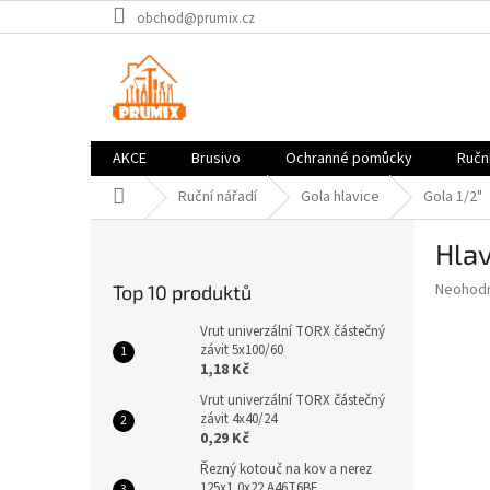
Přejít
obchod@prumix.cz
na
obsah
AKCE
Brusivo
Ochranné pomůcky
Ruční
Domů
Ruční nářadí
Gola hlavice
Gola 1/2"
P
Hlav
o
s
Průměr
Neohod
Top 10 produktů
t
hodnoce
r
produkt
Vrut univerzální TORX částečný
a
závit 5x100/60
je
1,18 Kč
0,0
n
z
n
Vrut univerzální TORX částečný
5
závit 4x40/24
í
hvězdič
0,29 Kč
p
a
Řezný kotouč na kov a nerez
125x1,0x22 A46T6BF