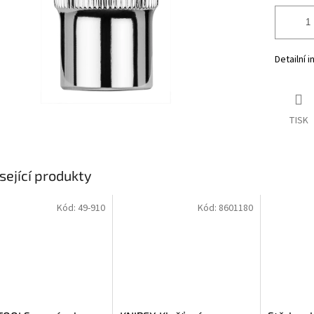
Detailní 
TISK
sející produkty
Kód:
49-910
Kód:
8601180