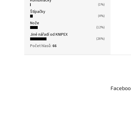
Kombinačky
(1%)
Štípačky
(4%)
Nože
(12%)
Jiné nářadí od KNIPEX
(26%)
Počet hlasů:
66
Z
á
p
a
t
Faceboo
í