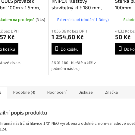
TOOLS provázek
KNIPEX Klešťový
Stěrka p
bní 100m x 1.5mm,
stavitelný klíč 180 mm,
100mm
10
8601180
kladem na prodejně
(3 ks)
Externí sklad (dodání 1-3dny)
Sklad
Kč bez DPH
1 036,86 Kč bez DPH
41,32 Kč b
57 Kč
1 254,60 Kč
50 Kč
o košíku
Do košíku
Do ko
stové cívce.
86 01 180 - Kleště a klíč v
jediném nástroji
s
Podobné (4)
Hodnocení
Diskuze
Značka
ailní popis produktu
ihranná nástrčná hlavice 1/2" NEO vyrobena z odolné chrom-vanadiové ocel
124.