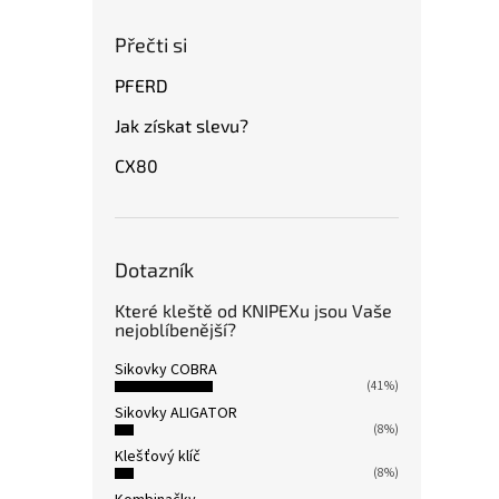
Přečti si
PFERD
Jak získat slevu?
CX80
Dotazník
Které kleště od KNIPEXu jsou Vaše
nejoblíbenější?
Sikovky COBRA
(41%)
Sikovky ALIGATOR
(8%)
Klešťový klíč
(8%)