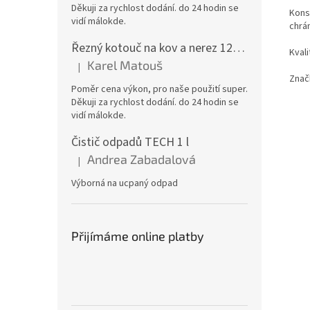
Děkuji za rychlost dodání. do 24 hodin se
Kons
vidí málokde.
chrá
Řezný kotouč na kov a nerez 125x1,0x22 A46T6BF, balení 25ks
Kvali
Karel Matouš
|
Hodnocení produktu je 5 z 5 hvězdiček.
Znač
Poměr cena výkon, pro naše použití super.
Děkuji za rychlost dodání. do 24 hodin se
vidí málokde.
Čistič odpadů TECH 1 l
Andrea Zabadalová
|
Hodnocení produktu je 5 z 5 hvězdiček.
Výborná na ucpaný odpad
Přijímáme online platby