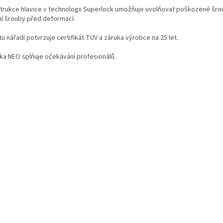
trukce hlavice v technologii Superlock umožňuje uvolňovat poškozené šro
ní šrouby před deformací.
tu nářadí potvrzuje certifikát TÜV a záruka výrobce na 25 let.
ka NEO splňuje očekávání profesionálů.