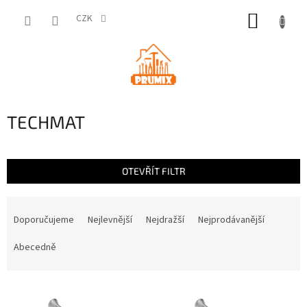
Přejít
NÁKUP
na
CZK
obsah
KOŠÍK
TECHMAT
OTEVŘÍT FILTR
Ř
a
Doporučujeme
Nejlevnější
Nejdražší
Nejprodávanější
z
e
Abecedně
n
í
V
p
ý