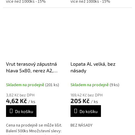
více než 1000ks - 15%
více než 1000ks - 15%
Vrut terasový zápustná
Lopata AL velká, bez
hlava 5x80, nerez A2,
násady
TX25
Skladem na prodejně
(201 ks)
Skladem na prodejně
(9 ks)
3,82 Kč bez DPH
169,42 Kč bez DPH
4,62 Kč
205 Kč
/ ks
/ ks
Do košíku
Do košíku
Cena na prodejně se může lišit.
BEZ NÁSADY
Balení 500ks Množstevní slevy: