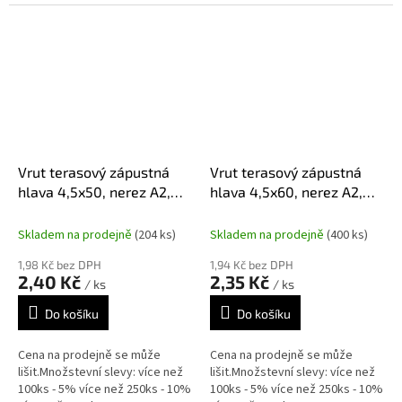
Vrut terasový zápustná
Vrut terasový zápustná
hlava 4,5x50, nerez A2,
hlava 4,5x60, nerez A2,
TX20
TX20
Skladem na prodejně
(204 ks)
Skladem na prodejně
(400 ks)
1,98 Kč bez DPH
1,94 Kč bez DPH
2,40 Kč
2,35 Kč
/ ks
/ ks
Do košíku
Do košíku
Cena na prodejně se může
Cena na prodejně se může
lišit.Množstevní slevy: více než
lišit.Množstevní slevy: více než
100ks - 5% více než 250ks - 10%
100ks - 5% více než 250ks - 10%