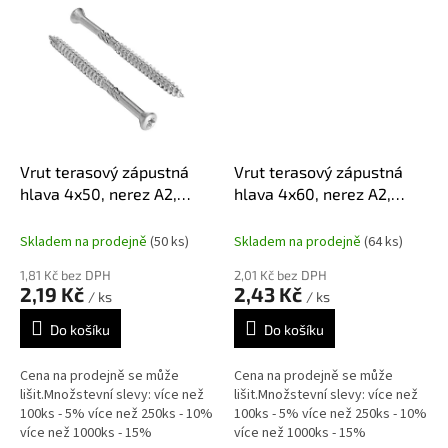
Vrut terasový zápustná
Vrut terasový zápustná
hlava 4x50, nerez A2,
hlava 4x60, nerez A2,
TX15
TX15
Skladem na prodejně
(50 ks)
Skladem na prodejně
(64 ks)
1,81 Kč bez DPH
2,01 Kč bez DPH
2,19 Kč
2,43 Kč
/ ks
/ ks
Do košíku
Do košíku
Cena na prodejně se může
Cena na prodejně se může
lišit.Množstevní slevy: více než
lišit.Množstevní slevy: více než
100ks - 5% více než 250ks - 10%
100ks - 5% více než 250ks - 10%
více než 1000ks - 15%
více než 1000ks - 15%