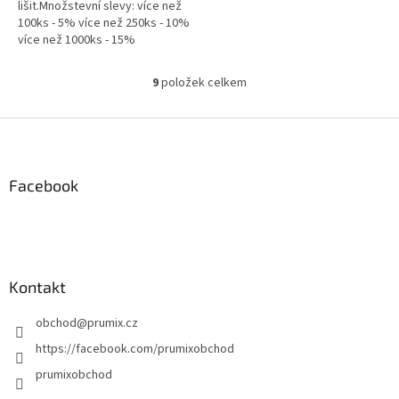
lišit.Množstevní slevy: více než
100ks - 5% více než 250ks - 10%
více než 1000ks - 15%
9
položek celkem
O
v
l
Z
á
á
d
p
a
a
Facebook
c
t
í
í
p
r
v
k
Kontakt
y
v
obchod
@
prumix.cz
ý
p
https://facebook.com/prumixobchod
i
prumixobchod
s
u