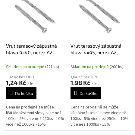
r
p
o
i
d
s
u
p
k
r
t
o
ů
d
Vrut terasový zápustná
Vrut terasový zápustná
u
hlava 4x40, nerez A2,
hlava 4x45, nerez A2,
k
TX15
TX15
t
Skladem na prodejně
(221 ks)
Skladem na prodejně
(200 ks)
ů
1,02 Kč bez DPH
1,64 Kč bez DPH
1,24 Kč
1,98 Kč
/ ks
/ ks
Do košíku
Do košíku
Cena na prodejně se může
Cena na prodejně se může
lišit.Množstevní slevy: více než
lišit.Množstevní slevy: více než
100ks - 5% více než 250ks - 10%
100ks - 5% více než 250ks - 10%
více než 1000ks - 15%
více než 1000ks - 15%