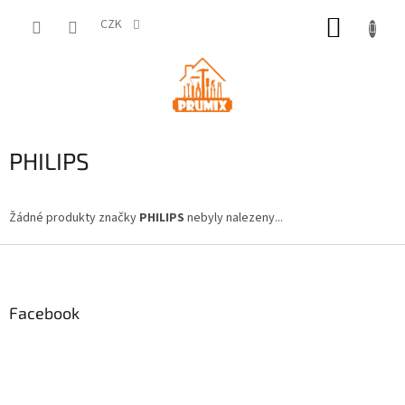
Přejít
NÁKUP
na
CZK
obsah
KOŠÍK
PHILIPS
Žádné produkty značky
PHILIPS
nebyly nalezeny...
Z
á
p
a
Facebook
t
í