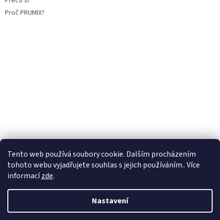
Přečti si
Proč PRUMIX?
Tento web používá soubory cookie. Dalším procházením
tohoto webu vyjadřujete souhlas s jejich používáním.. Více
informací
zde
.
Vytvořil Shoptet
Nastavení