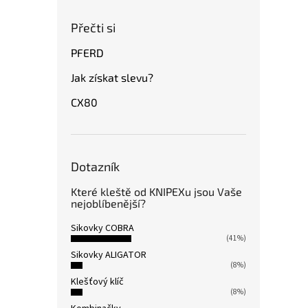
Přečti si
PFERD
Jak získat slevu?
CX80
Dotazník
Které kleště od KNIPEXu jsou Vaše
nejoblíbenější?
Sikovky COBRA
(41%)
Sikovky ALIGATOR
(8%)
Klešťový klíč
(8%)