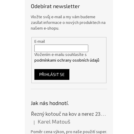
Odebírat newsletter
Vložte svůj e-mail a my vám budeme
zasílat informace o nových produktech na
našem e-shopu.
E-mail
Vložením e-mailu souhlasíte s
podmínkami ochrany osobních údajů
PŘIHLÁSIT SE
Jak nás hodnotí.
Řezný kotouč na kov a nerez 230x2,0x22 A46T6BF, balení 25ks
Karel Matouš
|
Hodnocení produktu je 5 z 5 hvězdiček.
Poměr cena výkon, pro naše použití super.