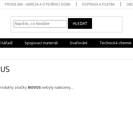
PRODEJNA - ADRESA A OTEVÍRACÍ DOBA
DOPRAVA A PLATBA
OBC
HLEDAT
 nářadí
Spojovací materiál
Svařování
Technická chemie
US
rodukty značky
NOVUS
nebyly nalezeny...