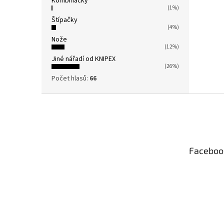
Kombinačky
(1%)
Štípačky
(4%)
Nože
(12%)
Jiné nářadí od KNIPEX
(26%)
Počet hlasů:
66
Z
á
p
a
t
Faceboo
í