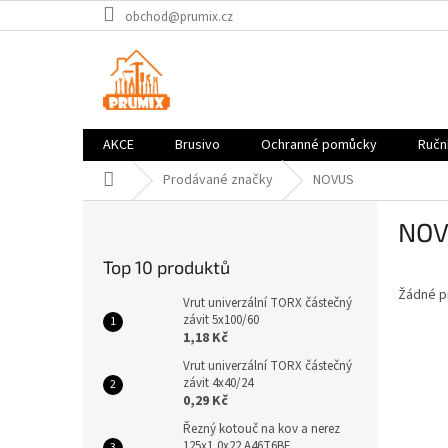
Přejít
obchod@prumix.cz
na
obsah
AKCE
Brusivo
Ochranné pomůcky
Ruční
Domů
Prodávané značky
NOVUS
P
NOV
o
s
Top 10 produktů
t
Žádné p
r
Vrut univerzální TORX částečný
a
závit 5x100/60
1,18 Kč
n
n
Vrut univerzální TORX částečný
závit 4x40/24
í
0,29 Kč
p
a
Řezný kotouč na kov a nerez
125x1,0x22 A46T6BF