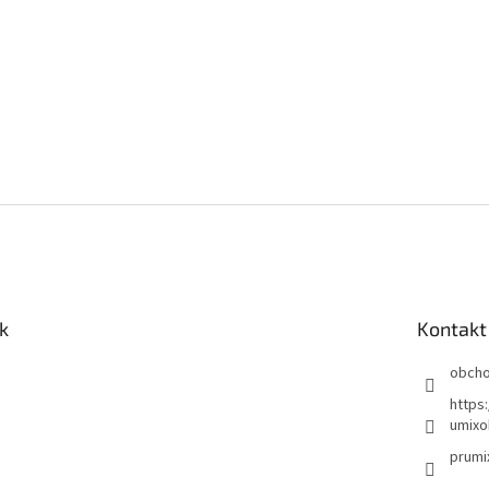
k
Kontakt
obch
https
umixo
prumi