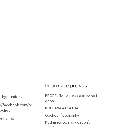
Informace pro vás
PRODEJNA - Adresa a otevírací
od
@
prumix.cz
doba
://facebook.com/pr
DOPRAVA A PLATBA
bchod
Obchodní podmínky
xobchod
Podmínky ochrany osobních