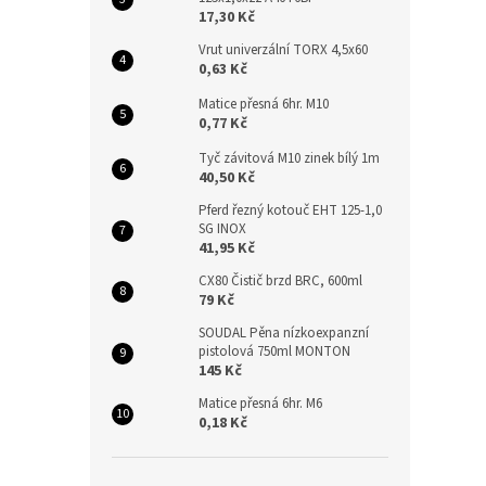
n
17,30 Kč
e
l
Vrut univerzální TORX 4,5x60
0,63 Kč
Matice přesná 6hr. M10
0,77 Kč
Tyč závitová M10 zinek bílý 1m
40,50 Kč
Pferd řezný kotouč EHT 125-1,0
SG INOX
41,95 Kč
CX80 Čistič brzd BRC, 600ml
79 Kč
SOUDAL Pěna nízkoexpanzní
pistolová 750ml MONTON
145 Kč
Matice přesná 6hr. M6
0,18 Kč