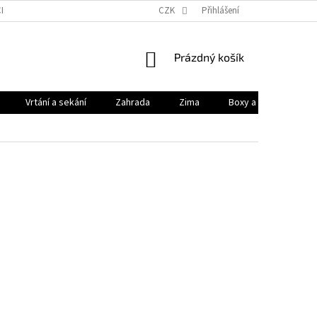
HODNÍ PODMÍNKY
PODMÍNKY OCHRANY OSOBNÍCH ÚDAJŮ
CZK
Přihlášení
KONTAK
NÁKUPNÍ
Prázdný košík
KOŠÍK
Vrtání a sekání
Zahrada
Zima
Boxy a brašny