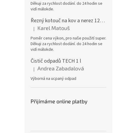
Děkuji za rychlost dodání. do 24 hodin se
vidí málokde.
Řezný kotouč na kov a nerez 125x1,0x22 A46T6BF, balení 25ks
Karel Matouš
|
Hodnocení produktu je 5 z 5 hvězdiček.
Poměr cena výkon, pro naše použití super.
Děkuji za rychlost dodání. do 24 hodin se
vidí málokde.
Čistič odpadů TECH 1 l
Andrea Zabadalová
|
Hodnocení produktu je 5 z 5 hvězdiček.
Výborná na ucpaný odpad
Přijímáme online platby