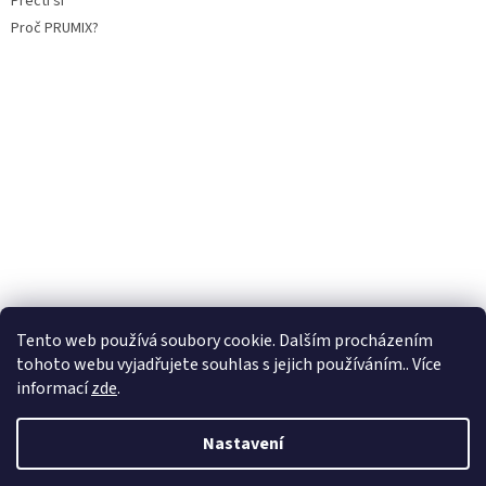
Přečti si
Proč PRUMIX?
Tento web používá soubory cookie. Dalším procházením
tohoto webu vyjadřujete souhlas s jejich používáním.. Více
informací
zde
.
Vytvořil Shoptet
Nastavení