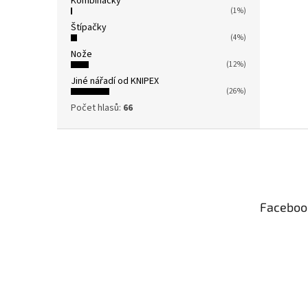
Kombinačky
(1%)
Štípačky
(4%)
Nože
(12%)
Jiné nářadí od KNIPEX
(26%)
Počet hlasů:
66
Z
á
p
a
t
Faceboo
í