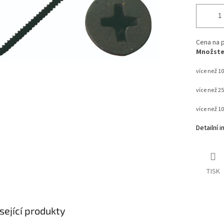
Cena na p
Množstev
více než 10
více než 2
více než 1
Detailní 
TISK
sející produkty