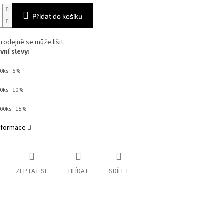
Přidat do košíku
rodejně se může lišit.
ní slevy:
0ks - 5%
50ks - 10%
000ks - 15%
informace
ZEPTAT SE
HLÍDAT
SDÍLET