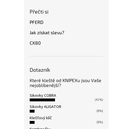
Přečti si
PFERD
Jak získat slevu?
CX80
Dotazník
Které kleště od KNIPEXu jsou Vaše
nejoblíbenější?
Sikovky COBRA
(41%)
Sikovky ALIGATOR
(8%)
Klešťový klíč
(8%)