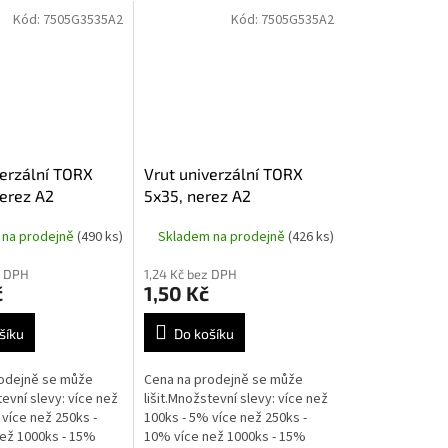
Kód:
7505G3535A2
Kód:
7505G535A2
verzální TORX
Vrut univerzální TORX
nerez A2
5x35, nerez A2
 na prodejně
(490 ks)
Skladem na prodejně
(426 ks)
z DPH
1,24 Kč bez DPH
č
1,50 Kč
šíku
Do košíku
odejně se může
Cena na prodejně se může
tevní slevy: více než
lišit.Množstevní slevy: více než
více než 250ks -
100ks - 5% více než 250ks -
ež 1000ks - 15%
10% více než 1000ks - 15%