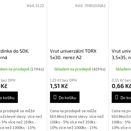
Kód:
5123
Kód:
7505G530A2
dinka do SDK,
Vrut univerzální TORX
Vrut uni
ěrná
5x30, nerez A2
3,5x35, 
adem na prodejně
(174 ks)
Skladem na prodejně
(429 ks)
Skladem
č bez DPH
1,25 Kč bez DPH
0,55 Kč be
 Kč
1,51 Kč
0,66 K
o košíku
Do košíku
Do ko
a prodejně se může
Cena na prodejně se může
Cena na pr
Množstevní slevy: více než
lišit.Množstevní slevy: více než
lišit.Množs
- 5% více než 250ks -
100ks - 5% více než 250ks -
100ks - 5% 
ce než 1000ks - 15%
10% více než 1000ks - 15%
10% více n