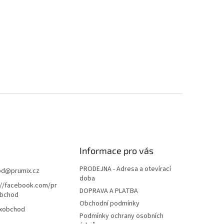
Informace pro vás
PRODEJNA - Adresa a otevírací
od
@
prumix.cz
doba
://facebook.com/pr
DOPRAVA A PLATBA
bchod
Obchodní podmínky
xobchod
Podmínky ochrany osobních