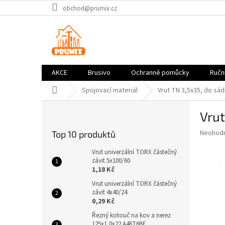
Přejít
obchod@prumix.cz
na
obsah
AKCE
Brusivo
Ochranné pomůcky
Ruční
Domů
Spojovací materiál
Vrut TN 3,5x35, do sá
P
Vrut
o
s
Průměr
Neohod
Top 10 produktů
t
hodnoce
r
produkt
Vrut univerzální TORX částečný
a
závit 5x100/60
je
1,18 Kč
0,0
n
z
n
Vrut univerzální TORX částečný
5
závit 4x40/24
í
hvězdič
0,29 Kč
p
a
Řezný kotouč na kov a nerez
125x1,0x22 A46T6BF