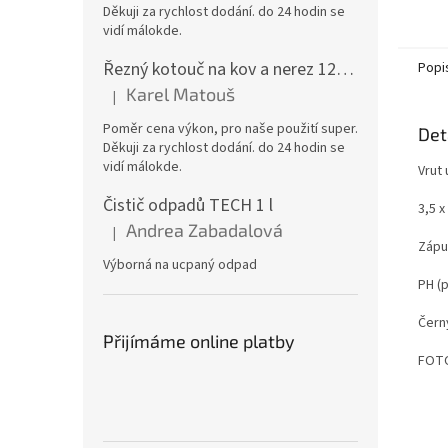
Děkuji za rychlost dodání. do 24 hodin se
vidí málokde.
Řezný kotouč na kov a nerez 125x1,0x22 A46T6BF, balení 25ks
Popi
Karel Matouš
|
Hodnocení produktu je 5 z 5 hvězdiček.
Poměr cena výkon, pro naše použití super.
Det
Děkuji za rychlost dodání. do 24 hodin se
vidí málokde.
Vrut
Čistič odpadů TECH 1 l
3,5 
Andrea Zabadalová
|
Hodnocení produktu je 5 z 5 hvězdiček.
Zápu
Výborná na ucpaný odpad
PH (p
Čern
Přijímáme online platby
FOTO