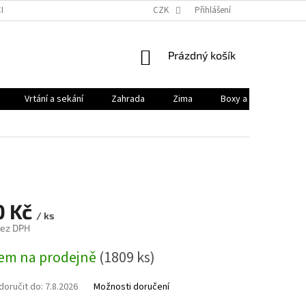
HODNÍ PODMÍNKY
PODMÍNKY OCHRANY OSOBNÍCH ÚDAJŮ
CZK
Přihlášení
KONTAK
NÁKUPNÍ
Prázdný košík
KOŠÍK
Vrtání a sekání
Zahrada
Zima
Boxy a brašny
0 Kč
/ ks
bez DPH
em na prodejně
(1809 ks)
oručit do:
7.8.2026
Možnosti doručení