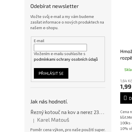
Odebírat newsletter
Vložte svůj e-mail a my vám budeme
zasílat informace o nových produktech na
našem e-shopu.
E-mail
Hmož
Vložením e-mailu souhlasíte s
rozp
podmínkami ochrany osobních údajů
Skl
PŘIHLÁSIT SE
1,64 K
1,99
D
Jak nás hodnotí.
Řezný kotouč na kov a nerez 230x2,0x22 A46T6BF, balení 25ks
Cena n
lišit.
Karel Matouš
|
Hodnocení produktu je 5 z 5 hvězdiček.
100ks 
10% ví
Poměr cena výkon, pro naše použití super.