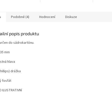
s
Podobné (4)
Hodnocení
Diskuze
ailní popis produktu
 určen do sádrokartónu.
x 35 mm
stná hlava
hillips) drážka
ý fosfát
 ILUSTRATIVNí