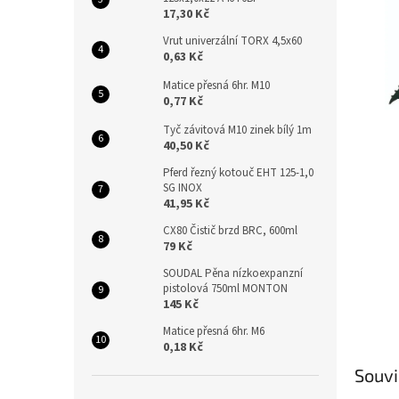
n
17,30 Kč
e
l
Vrut univerzální TORX 4,5x60
0,63 Kč
Matice přesná 6hr. M10
0,77 Kč
Tyč závitová M10 zinek bílý 1m
40,50 Kč
Pferd řezný kotouč EHT 125-1,0
SG INOX
41,95 Kč
CX80 Čistič brzd BRC, 600ml
79 Kč
SOUDAL Pěna nízkoexpanzní
pistolová 750ml MONTON
145 Kč
Matice přesná 6hr. M6
0,18 Kč
Souvi