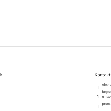
k
Kontakt
obch
https
umixo
prumi