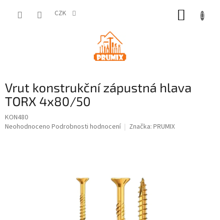
Přejít
NÁKUP
na
CZK
obsah
KOŠÍK
Vrut konstrukční zápustná hlava
TORX 4x80/50
KON480
Průměrné
Neohodnoceno
Podrobnosti hodnocení
Značka:
PRUMIX
hodnocení
produktu
je
0,0
z
5
hvězdiček.