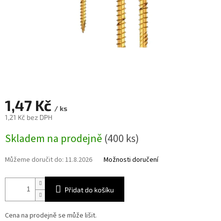
1,47 Kč
/ ks
1,21 Kč bez DPH
Měrná
Skladem na prodejně
(400 ks)
cena:
Můžeme doručit do:
11.8.2026
Možnosti doručení
Přidat do košíku
Cena na prodejně se může lišit.