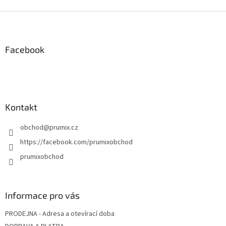
Z
á
p
a
Facebook
t
í
Kontakt
obchod
@
prumix.cz
https://facebook.com/prumixobchod
prumixobchod
Informace pro vás
PRODEJNA - Adresa a otevírací doba