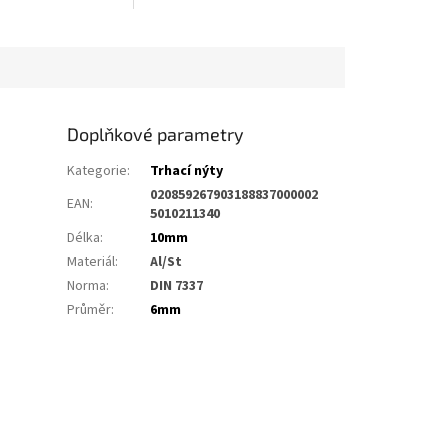
Doplňkové parametry
Kategorie
:
Trhací nýty
020859267903188837000002
EAN
:
5010211340
Délka
:
10mm
Materiál
:
Al/St
Norma
:
DIN 7337
Průměr
:
6mm