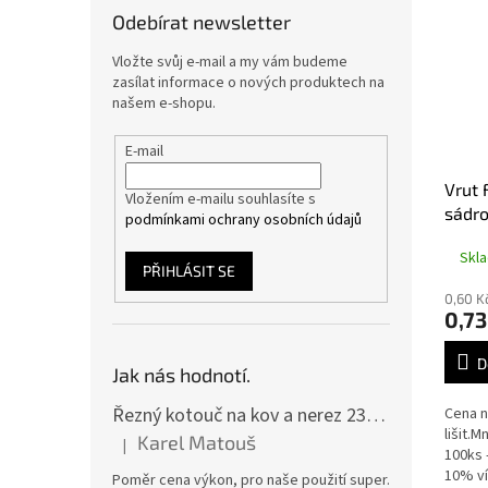
Odebírat newsletter
Vložte svůj e-mail a my vám budeme
zasílat informace o nových produktech na
našem e-shopu.
E-mail
Vrut 
Vložením e-mailu souhlasíte s
sádro
podmínkami ochrany osobních údajů
Skl
PŘIHLÁSIT SE
0,60 K
0,73
D
Jak nás hodnotí.
Řezný kotouč na kov a nerez 230x2,0x22 A46T6BF, balení 25ks
Cena n
lišit.
Karel Matouš
|
Hodnocení produktu je 5 z 5 hvězdiček.
100ks 
10% ví
Poměr cena výkon, pro naše použití super.