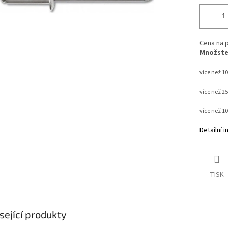
Cena na p
Množstev
více než 10
více než 2
více než 1
Detailní 
TISK
sející produkty