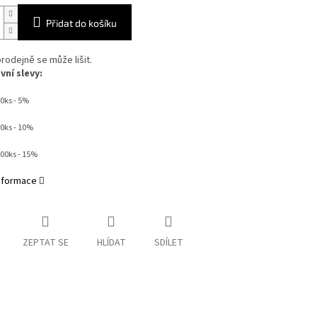
Přidat do košíku
rodejně se může lišit.
ní slevy:
0ks - 5%
50ks - 10%
000ks - 15%
informace
ZEPTAT SE
HLÍDAT
SDÍLET