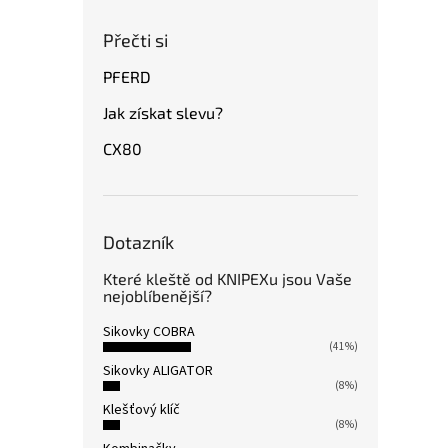
Přečti si
PFERD
Jak získat slevu?
CX80
Dotazník
Které kleště od KNIPEXu jsou Vaše
nejoblíbenější?
Sikovky COBRA
(41%)
Sikovky ALIGATOR
(8%)
Klešťový klíč
(8%)