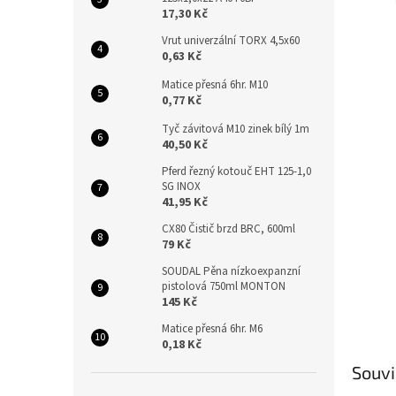
n
17,30 Kč
e
l
Vrut univerzální TORX 4,5x60
0,63 Kč
Matice přesná 6hr. M10
0,77 Kč
Tyč závitová M10 zinek bílý 1m
40,50 Kč
Pferd řezný kotouč EHT 125-1,0
SG INOX
41,95 Kč
CX80 Čistič brzd BRC, 600ml
79 Kč
SOUDAL Pěna nízkoexpanzní
pistolová 750ml MONTON
145 Kč
Matice přesná 6hr. M6
0,18 Kč
Souvi