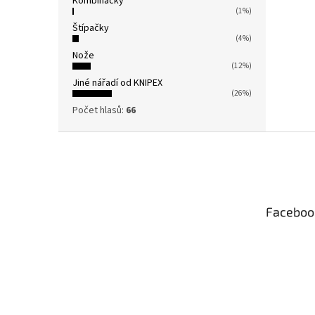
Kombinačky
(1%)
Štípačky
(4%)
Nože
(12%)
Jiné nářadí od KNIPEX
(26%)
Počet hlasů:
66
Z
á
p
a
t
Faceboo
í