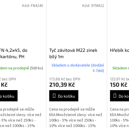
Kód:
FN4245
Kód:
975M22
FN 4,2x45, do
Tyč závitová M22 zinek
Hřebík k
kartónu, PH
bílý 1m
Skladem u dodavatele (dodání
adem na prodejně
(500 ks)
Skladem 
3-7dní)
č bez DPH
173,88 Kč bez DPH
123,97 Kč 
 Kč
210,39 Kč
150 Kč
o košíku
Do košíku
Do ko
a prodejně se může
Cena na prodejně se může
Cena na pr
Množstevní slevy: více než
lišit.Množstevní slevy: více než
lišit.Množs
- 5% více než 250ks -
100ks - 5% více než 250ks -
100ks - 5% 
ce než 1000ks - 15%
10% více než 1000ks - 15%
10% více n