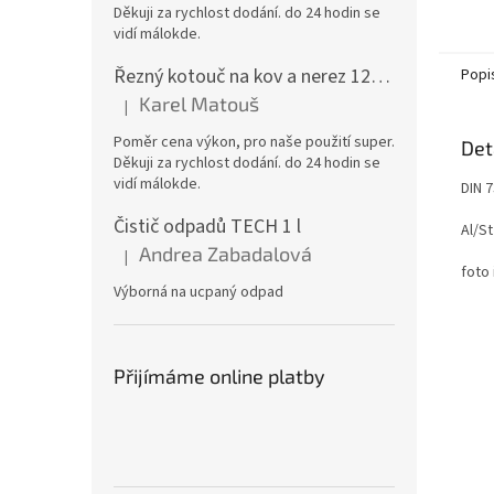
Děkuji za rychlost dodání. do 24 hodin se
vidí málokde.
Řezný kotouč na kov a nerez 125x1,0x22 A46T6BF, balení 25ks
Popi
Karel Matouš
|
Hodnocení produktu je 5 z 5 hvězdiček.
Poměr cena výkon, pro naše použití super.
Det
Děkuji za rychlost dodání. do 24 hodin se
vidí málokde.
DIN 
Čistič odpadů TECH 1 l
Al/St
Andrea Zabadalová
|
Hodnocení produktu je 5 z 5 hvězdiček.
foto 
Výborná na ucpaný odpad
Přijímáme online platby