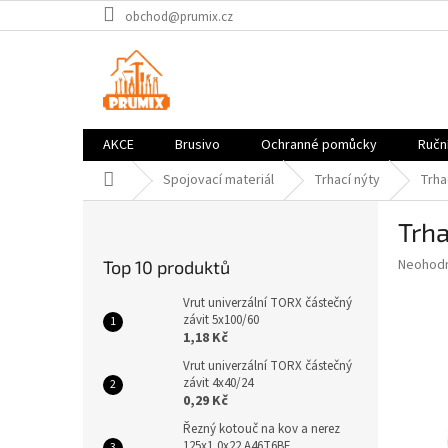
Přejít
obchod@prumix.cz
na
obsah
AKCE
Brusivo
Ochranné pomůcky
Ruční
Domů
Spojovací materiál
Trhací nýty
Trha
P
Trha
o
s
Průměr
Neohod
Top 10 produktů
t
hodnoce
r
produkt
Vrut univerzální TORX částečný
a
závit 5x100/60
je
1,18 Kč
0,0
n
z
n
Vrut univerzální TORX částečný
5
závit 4x40/24
í
hvězdič
0,29 Kč
p
a
Řezný kotouč na kov a nerez
125x1,0x22 A46T6BF