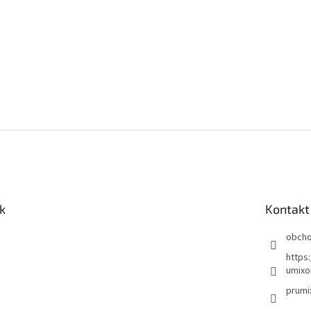
k
Kontakt
obch
https
umixo
prumi