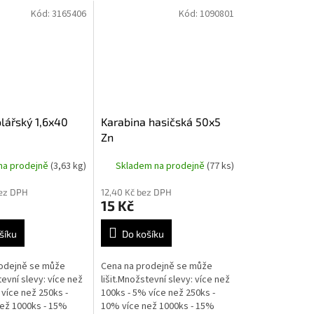
Kód:
3165406
Kód:
1090801
olářský 1,6x40
Karabina hasičská 50x5
Zn
na prodejně
(3,63 kg)
Skladem na prodejně
(77 ks)
bez DPH
12,40 Kč bez DPH
15 Kč
šíku
Do košíku
odejně se může
Cena na prodejně se může
tevní slevy: více než
lišit.Množstevní slevy: více než
více než 250ks -
100ks - 5% více než 250ks -
ež 1000ks - 15%
10% více než 1000ks - 15%