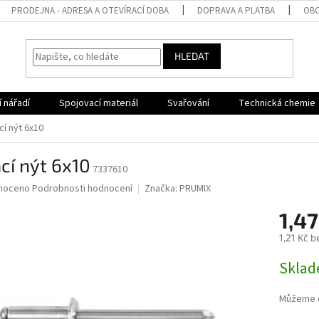
PRODEJNA - ADRESA A OTEVÍRACÍ DOBA
DOPRAVA A PLATBA
OBC
HLEDAT
 nářadí
Spojovací materiál
Svařování
Technická chemie
cí nýt 6x10
cí nýt 6x10
7337610
né
noceno
Podrobnosti hodnocení
Značka:
PRUMIX
ní
1,4
u
1,21 Kč 
Měrná
Sklad
cena:
ek.
Můžeme d