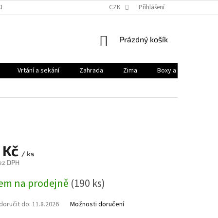
HODNÍ PODMÍNKY
PODMÍNKY OCHRANY OSOBNÍCH ÚDAJŮ
CZK
Přihlášení
KONTAK
NÁKUPNÍ
Prázdný košík
KOŠÍK
Vrtání a sekání
Zahrada
Zima
Boxy a brašny
7 Kč
/ ks
bez DPH
em na prodejně
(190 ks)
oručit do:
11.8.2026
Možnosti doručení