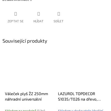
ZEPTAT SE
HLÍDAT
SDÍLET
Související produkty
Váleček plyš ŽZ 250mm
LAZUROL TOPDECOR
náhradní universální
S1035/T026 na dřevo,
interiér a exteriér, wenge,
2,5l
Skladem na prodejně
(1 ks)
Skladem u dodavatele (dodání