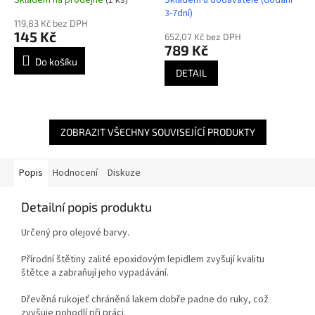
3-7dní)
119,83 Kč bez DPH
145 Kč
652,07 Kč bez DPH
789 Kč
Do košíku
DETAIL
ZOBRAZIT VŠECHNY SOUVISEJÍCÍ PRODUKTY
Popis
Hodnocení
Diskuze
Detailní popis produktu
Určený pro olejové barvy.
Přírodní štětiny zalité epoxidovým lepidlem zvyšují kvalitu
štětce a zabraňují jeho vypadávání.
Dřevěná rukojeť chráněná lakem dobře padne do ruky, což
zvyšuje pohodlí při práci.