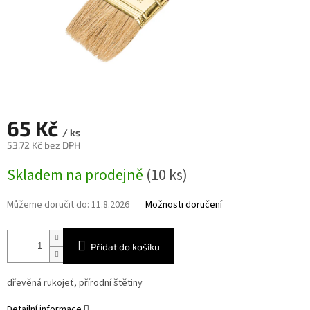
65 Kč
/ ks
53,72 Kč bez DPH
Měrná
Skladem na prodejně
(10 ks)
cena:
Můžeme doručit do:
11.8.2026
Možnosti doručení
Přidat do košíku
dřevěná rukojeť, přírodní štětiny
Detailní informace