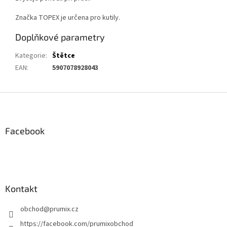
Značka TOPEX je určena pro kutily.
Doplňkové parametry
Kategorie
:
Štětce
EAN
:
5907078928043
Z
á
p
a
Facebook
t
í
Kontakt
obchod
@
prumix.cz
https://facebook.com/prumixobchod