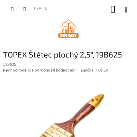
Přejít
NÁKUP
na
CZK
obsah
KOŠÍK
TOPEX Štětec plochý 2,5", 19B625
19B625
Průměrné
Neohodnoceno
Podrobnosti hodnocení
Značka:
TOPEX
hodnocení
produktu
je
0,0
z
5
hvězdiček.