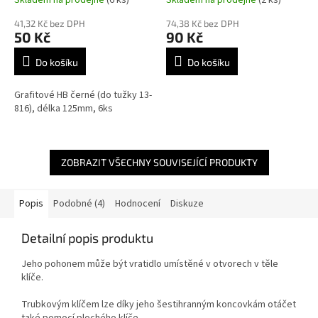
41,32 Kč bez DPH
74,38 Kč bez DPH
50 Kč
90 Kč
Do košíku
Do košíku
Grafitové HB černé (do tužky 13-
816), délka 125mm, 6ks
ZOBRAZIT VŠECHNY SOUVISEJÍCÍ PRODUKTY
Popis
Podobné (4)
Hodnocení
Diskuze
Detailní popis produktu
Jeho pohonem může být vratidlo umístěné v otvorech v těle
klíče.
Trubkovým klíčem lze díky jeho šestihranným koncovkám otáčet
také pomocí plochého klíče.