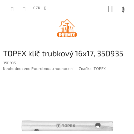
Přejít
NÁKUP
na
CZK
obsah
KOŠÍK
TOPEX klíč trubkový 16x17, 35D935
35D935
Průměrné
Neohodnoceno
Podrobnosti hodnocení
Značka:
TOPEX
hodnocení
produktu
je
0,0
z
5
hvězdiček.