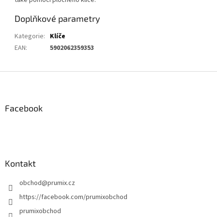
Doplňkové parametry
Kategorie
:
Klíče
EAN
:
5902062359353
Z
á
p
a
Facebook
t
í
Kontakt
obchod
@
prumix.cz
https://facebook.com/prumixobchod
prumixobchod