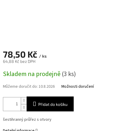
78,50 Kč
/ ks
64,88 Kč bez DPH
Měrná
Skladem na prodejně
(3 ks)
cena:
Můžeme doručit do:
10.8.2026
Možnosti doručení
Přidat do košíku
šestihranný průřez s otvory
Detailní informace