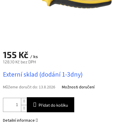
155 Kč
/ ks
128,10 Kč bez DPH
Měrná
Externí sklad (dodání 1-3dny)
cena:
Můžeme doručit do:
13.8.2026
Možnosti doručení
Přidat do košíku
Detailní informace