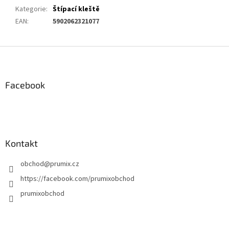
Kategorie
:
Štípací kleště
EAN
:
5902062321077
Z
á
p
a
Facebook
t
í
Kontakt
obchod
@
prumix.cz
https://facebook.com/prumixobchod
prumixobchod