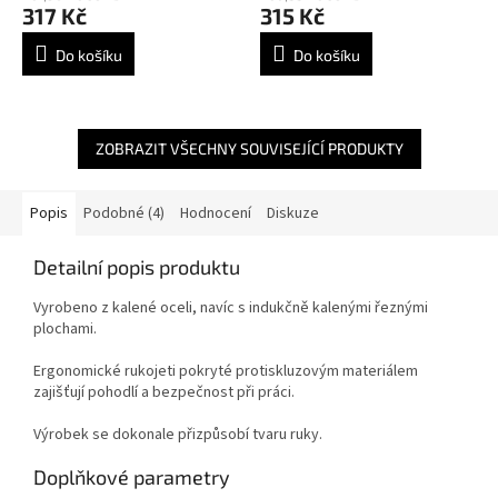
317 Kč
315 Kč
Do košíku
Do košíku
ZOBRAZIT VŠECHNY SOUVISEJÍCÍ PRODUKTY
Popis
Podobné (4)
Hodnocení
Diskuze
Detailní popis produktu
Vyrobeno z kalené oceli, navíc s indukčně kalenými řeznými
plochami.
Ergonomické rukojeti pokryté protiskluzovým materiálem
zajišťují pohodlí a bezpečnost při práci.
Výrobek se dokonale přizpůsobí tvaru ruky.
Doplňkové parametry