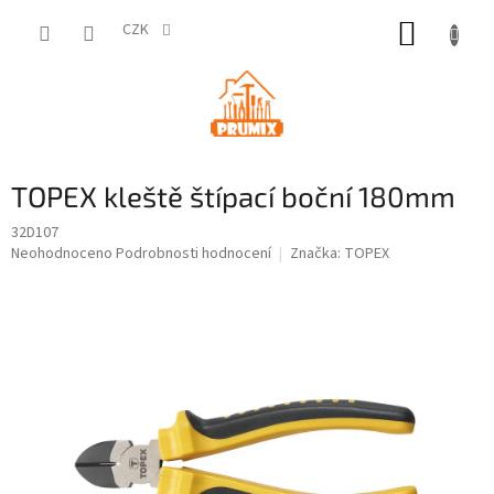
Přejít
NÁKUP
na
CZK
obsah
KOŠÍK
TOPEX kleště štípací boční 180mm
32D107
Průměrné
Neohodnoceno
Podrobnosti hodnocení
Značka:
TOPEX
hodnocení
produktu
je
0,0
z
5
hvězdiček.