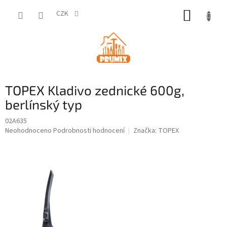
Přejít
NÁKUP
na
CZK
obsah
KOŠÍK
TOPEX Kladivo zednické 600g,
berlínský typ
02A635
Průměrné
Neohodnoceno
Podrobnosti hodnocení
Značka:
TOPEX
hodnocení
produktu
je
0,0
z
5
hvězdiček.