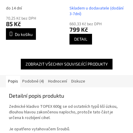
do 14 dní
Skladem u dodavatele (dodání
3-7dní)
70,25 Kč bez DPH
85 Kč
660,33 Kč bez DPH
799 Kč
Do košíku
DETAIL
ZOBRAZIT VŠECHNY SOUVISEJÍCÍ PRODUKTY
Popis
Podobné (4)
Hodnocení
Diskuze
Detailní popis produktu
Zednické kladivo TOPEX 600g se od ostatních typů liší úzkou,
dlouhou hlavou zakončenou naplocho, protože tato část je
určena k rozbíjení cihel.
Je opatřeno vytahovačem šroubů.