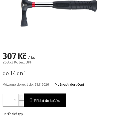
307 Kč
/ ks
253,72 Kč bez DPH
Měrná
do 14 dní
cena:
Můžeme doručit do:
28.8.2026
Možnosti doručení
Přidat do košíku
Berlínský typ