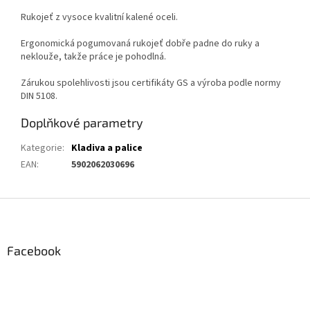
Rukojeť z vysoce kvalitní kalené oceli.
Ergonomická pogumovaná rukojeť dobře padne do ruky a
neklouže, takže práce je pohodlná.
Zárukou spolehlivosti jsou certifikáty GS a výroba podle normy
DIN 5108.
Doplňkové parametry
Kategorie
:
Kladiva a palice
EAN
:
5902062030696
Z
á
p
a
Facebook
t
í