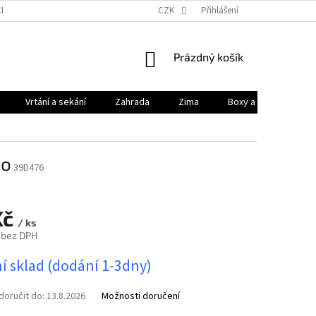
HODNÍ PODMÍNKY
PODMÍNKY OCHRANY OSOBNÍCH ÚDAJŮ
CZK
Přihlášení
KONTAK
NÁKUPNÍ
Prázdný košík
KOŠÍK
Vrtání a sekání
Zahrada
Zima
Boxy a brašny
Mo
39D476
Kč
/ ks
 bez DPH
í sklad (dodání 1-3dny)
oručit do:
13.8.2026
Možnosti doručení