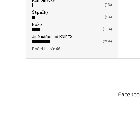
Kombinačky
(1%)
Štípačky
(4%)
Nože
(12%)
Jiné nářadí od KNIPEX
(26%)
Počet hlasů:
66
Z
á
p
a
t
Faceboo
í