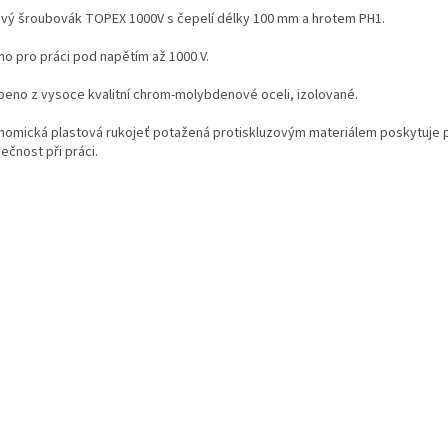
ový šroubovák TOPEX 1000V s čepelí délky 100 mm a hrotem PH1.
no pro práci pod napětím až 1000 V.
beno z vysoce kvalitní chrom-molybdenové oceli, izolované.
nomická plastová rukojeť potažená protiskluzovým materiálem poskytuje p
ečnost při práci.