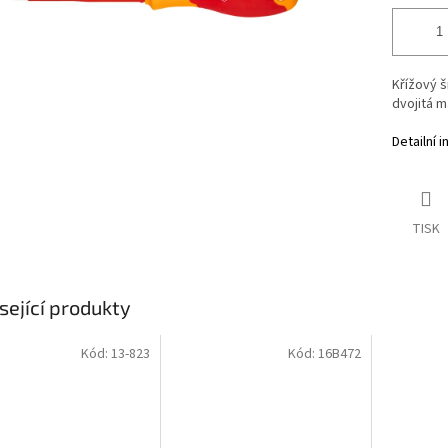
Křížový š
dvojitá m
Detailní 
TISK
sející produkty
Kód:
13-823
Kód:
16B472