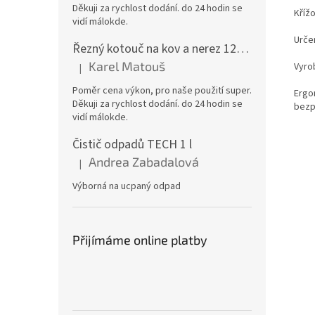
Děkuji za rychlost dodání. do 24 hodin se
Kříž
vidí málokde.
Urče
Řezný kotouč na kov a nerez 125x1,0x22 A46T6BF, balení 25ks
Karel Matouš
Vyro
|
Hodnocení produktu je 5 z 5 hvězdiček.
Poměr cena výkon, pro naše použití super.
Ergo
Děkuji za rychlost dodání. do 24 hodin se
bezp
vidí málokde.
Čistič odpadů TECH 1 l
Andrea Zabadalová
|
Hodnocení produktu je 5 z 5 hvězdiček.
Výborná na ucpaný odpad
Přijímáme online platby