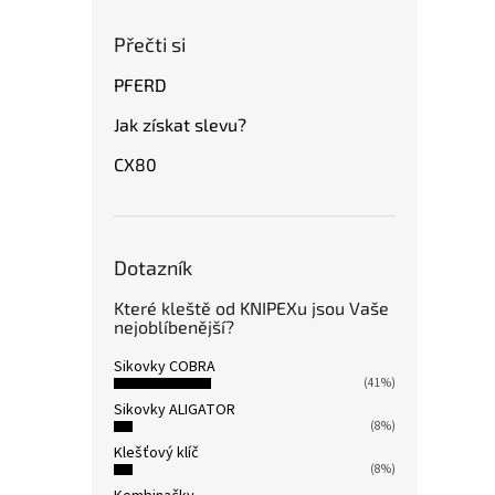
Přečti si
PFERD
Jak získat slevu?
CX80
Dotazník
Které kleště od KNIPEXu jsou Vaše
nejoblíbenější?
Sikovky COBRA
(41%)
Sikovky ALIGATOR
(8%)
Klešťový klíč
(8%)