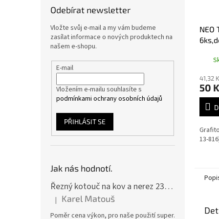
Odebírat newsletter
Vložte svůj e-mail a my vám budeme
NEO T
zasílat informace o nových produktech na
6ks,d
našem e-shopu.
S
E-mail
41,32 
50 
Vložením e-mailu souhlasíte s
podmínkami ochrany osobních údajů
D
PŘIHLÁSIT SE
Grafit
13-816
Jak nás hodnotí.
Popi
Řezný kotouč na kov a nerez 230x2,0x22 A46T6BF, balení 25ks
Karel Matouš
|
Hodnocení produktu je 5 z 5 hvězdiček.
Det
Poměr cena výkon, pro naše použití super.