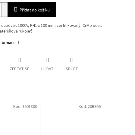
Přidat do košíku
roubovák 1000V, PH1 x 100 mm, certifikovaný, CrMo ocel,
ateriálová rukojeť
informace
ZEPTAT SE
HLÍDAT
SDÍLET
Kód:
8601300
Kód:
20B966