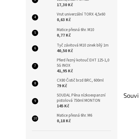
n
17,30 Kč
e
l
Vrut univerzální TORX 4,5x60
0,63 Kč
Matice přesná 6hr. M10
0,77 Kč
Tyč závitová M10 zinek bílý 1m
40,50 Kč
Pferd řezný kotouč EHT 125-1,0
SG INOX
41,95 Kč
CX80 Čistič brzd BRC, 600ml
79 Kč
Souvi
SOUDAL Pěna nízkoexpanzní
pistolová 750ml MONTON
145 Kč
Matice přesná 6hr. M6
0,18 Kč