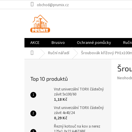
Přejít
obchod@prumix.cz
na
obsah
AKCE
Brusivo
Ochranné pomůcky
Ruční
Domů
Ruční nářadí
Šroubovák křížový PH1x100
P
Šro
o
s
Průměr
Neohod
Top 10 produktů
t
hodnoce
r
produkt
Vrut univerzální TORX částečný
a
závit 5x100/60
je
1,18 Kč
0,0
n
z
n
Vrut univerzální TORX částečný
5
závit 4x40/24
í
hvězdič
0,29 Kč
p
a
Řezný kotouč na kov a nerez
125x1,0x22 A46T6BF