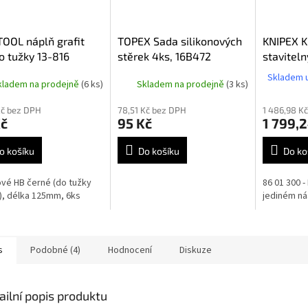
OOL náplň grafit
TOPEX Sada silikonových
KNIPEX K
o tužky 13-816
stěrek 4ks, 16B472
stavitel
8601300
Skladem u
kladem na prodejně
(6 ks)
Skladem na prodejně
(3 ks)
Kč bez DPH
78,51 Kč bez DPH
1 486,98 K
Kč
95 Kč
1 799,
o košíku
Do košíku
Do ko
ové HB černé (do tužky
86 01 300 - 
), délka 125mm, 6ks
jediném nás
s
Podobné (4)
Hodnocení
Diskuze
ailní popis produktu