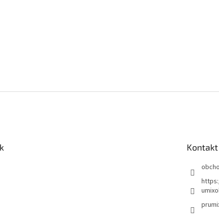
k
Kontakt
obch
https
umixo
prumi