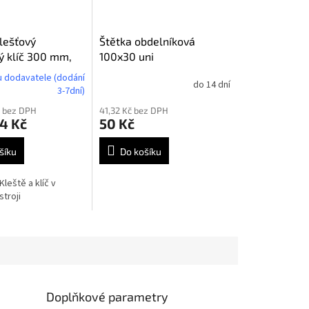
lešťový
Štětka obdelníková
ný klíč 300 mm,
100x30 uni
 dodavatele (dodání
do 14 dní
3-7dní)
č bez DPH
41,32 Kč bez DPH
24 Kč
50 Kč
šíku
Do košíku
Kleště a klíč v
troji
Doplňkové parametry