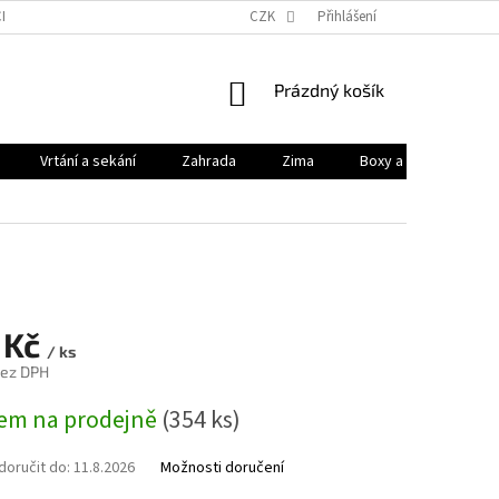
HODNÍ PODMÍNKY
PODMÍNKY OCHRANY OSOBNÍCH ÚDAJŮ
CZK
Přihlášení
KONTAK
NÁKUPNÍ
Prázdný košík
KOŠÍK
Vrtání a sekání
Zahrada
Zima
Boxy a brašny
 Kč
/ ks
bez DPH
em na prodejně
(354 ks)
oručit do:
11.8.2026
Možnosti doručení