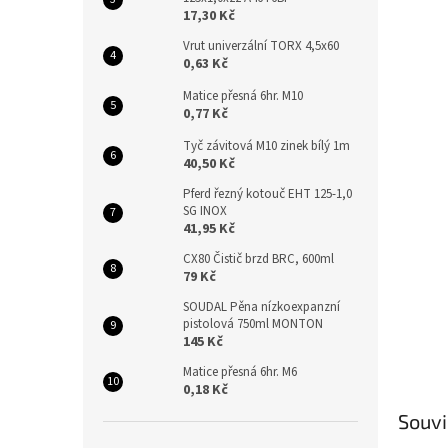
n
17,30 Kč
e
l
Vrut univerzální TORX 4,5x60
0,63 Kč
Matice přesná 6hr. M10
0,77 Kč
Tyč závitová M10 zinek bílý 1m
40,50 Kč
Pferd řezný kotouč EHT 125-1,0
SG INOX
41,95 Kč
CX80 Čistič brzd BRC, 600ml
79 Kč
SOUDAL Pěna nízkoexpanzní
pistolová 750ml MONTON
145 Kč
Matice přesná 6hr. M6
0,18 Kč
Souvi