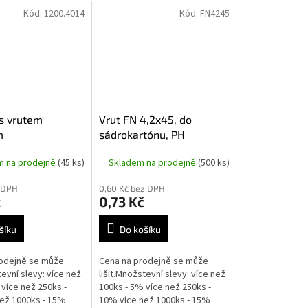
Kód:
1200.4014
Kód:
FN4245
s vrutem
Vrut FN 4,2x45, do
m
sádrokartónu, PH
m na prodejně
(45 ks)
Skladem na prodejně
(500 ks)
z DPH
0,60 Kč bez DPH
č
0,73 Kč
šíku
Do košíku
odejně se může
Cena na prodejně se může
tevní slevy: více než
lišit.Množstevní slevy: více než
více než 250ks -
100ks - 5% více než 250ks -
ež 1000ks - 15%
10% více než 1000ks - 15%