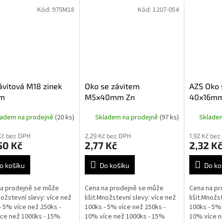
Kód:
975M18
Kód:
1207-054
ávitová M18 zinek
Oko se závitem
AZS Oko 
1m
M5x40mm Zn
40x16m
ladem na prodejně
(20 ks)
Skladem na prodejně
(97 ks)
Sklade
Kč bez DPH
2,29 Kč bez DPH
1,92 Kč be
50 Kč
2,77 Kč
2,32 K
o košíku
Do košíku
Do ko
a prodejně se může
Cena na prodejně se může
Cena na pr
Množstevní slevy: více než
lišit.Množstevní slevy: více než
lišit.Množs
- 5% více než 250ks -
100ks - 5% více než 250ks -
100ks - 5% 
ce než 1000ks - 15%
10% více než 1000ks - 15%
10% více n