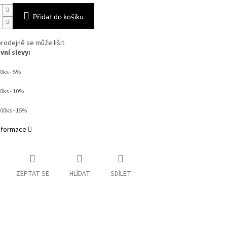
Přidat do košíku
rodejně se může lišit.
ní slevy:
0ks - 5%
50ks - 10%
000ks - 15%
informace
ZEPTAT SE
HLÍDAT
SDÍLET