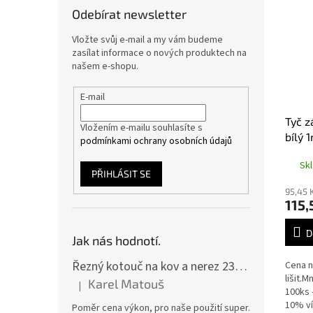
Odebírat newsletter
Vložte svůj e-mail a my vám budeme
zasílat informace o nových produktech na
našem e-shopu.
E-mail
Tyč z
Vložením e-mailu souhlasíte s
bílý 
podmínkami ochrany osobních údajů
Sk
PŘIHLÁSIT SE
95,45 
115,
D
Jak nás hodnotí.
Řezný kotouč na kov a nerez 230x2,0x22 A46T6BF, balení 25ks
Cena n
lišit.
Karel Matouš
|
Hodnocení produktu je 5 z 5 hvězdiček.
100ks 
10% ví
Poměr cena výkon, pro naše použití super.