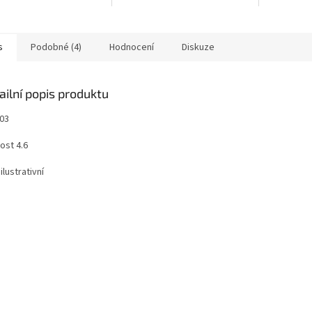
s
Podobné (4)
Hodnocení
Diskuze
ailní popis produktu
603
ost 4.6
ilustrativní