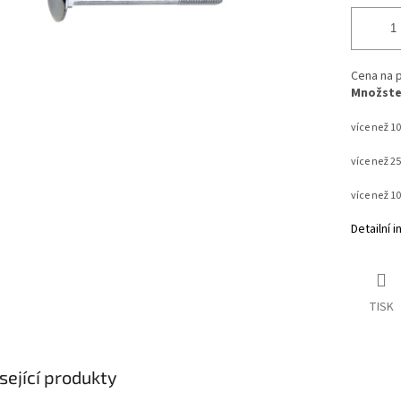
Cena na p
Množstev
více než 10
více než 2
více než 1
Detailní 
TISK
sející produkty