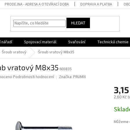
PRODEJNA - ADRESA A OTEVÍRACÍ DOBA
DOPRAVA A PLATBA
OBC
HLEDAT
 nářadí
Spojovací materiál
Svařování
Technická chemie
Šroub vratový
Šroub vratový M8x35
ub vratový M8x35
603835
né
noceno
Podrobnosti hodnocení
Značka:
PRUMIX
ní
3,15
u
2,60 Kč 
Měrná
Sklad
cena:
ek.
Můžeme d