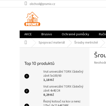
Přejít
obchod@prumix.cz
na
obsah
AKCE
Brusivo
Ochranné pomůcky
Ruční
Domů
Spojovací materiál
Šrouby metrické
P
Šro
o
s
Průměr
Neohod
Top 10 produktů
t
hodnoce
r
produkt
Vrut univerzální TORX částečný
a
závit 5x100/60
je
1,18 Kč
0,0
n
z
n
Vrut univerzální TORX částečný
5
závit 4x40/24
í
hvězdič
0,29 Kč
p
a
Řezný kotouč na kov a nerez
125x1,0x22 A46T6BF