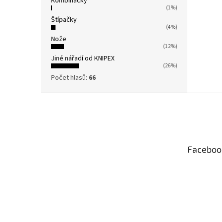
Kombinačky
(1%)
Štípačky
(4%)
Nože
(12%)
Jiné nářadí od KNIPEX
(26%)
Počet hlasů:
66
Z
á
p
a
t
Faceboo
í