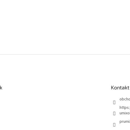
k
Kontakt
obch
https
umixo
prumi