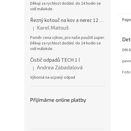
Děkuji za rychlost dodání. do 24 hodin se
vidí málokde.
Řezný kotouč na kov a nerez 125x1,0x22 A46T6BF, balení 25ks
Popi
Karel Matouš
|
Hodnocení produktu je 5 z 5 hvězdiček.
Poměr cena výkon, pro naše použití super.
Det
Děkuji za rychlost dodání. do 24 hodin se
vidí málokde.
DIN 
Čistič odpadů TECH 1 l
pevn
Andrea Zabadalová
|
Hodnocení produktu je 5 z 5 hvězdiček.
Foto 
Výborná na ucpaný odpad
Přijímáme online platby