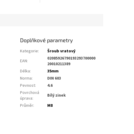
Doplňkové parametry
Kategorie
:
Šroub vratový
02085926790193293700000
EAN
:
20010211389
Délka
:
35mm
Norma
:
DIN 603
Pevnost
:
4.6
Povrchová
Bílý zinek
úprava
:
Průměr
:
M8