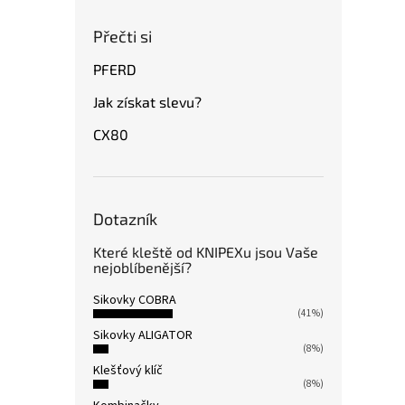
Přečti si
PFERD
Jak získat slevu?
CX80
Dotazník
Které kleště od KNIPEXu jsou Vaše
nejoblíbenější?
Sikovky COBRA
(41%)
Sikovky ALIGATOR
(8%)
Klešťový klíč
(8%)