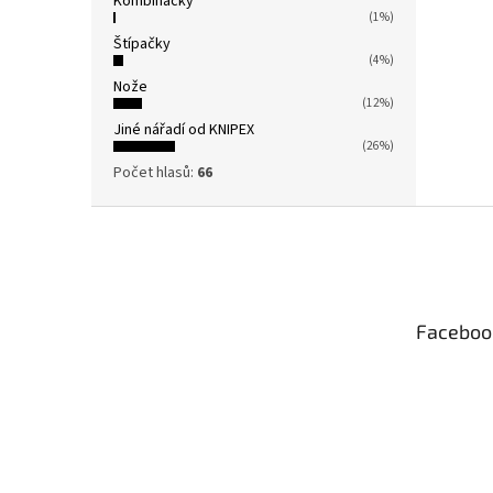
Kombinačky
(1%)
Štípačky
(4%)
Nože
(12%)
Jiné nářadí od KNIPEX
(26%)
Počet hlasů:
66
Z
á
p
a
t
Faceboo
í