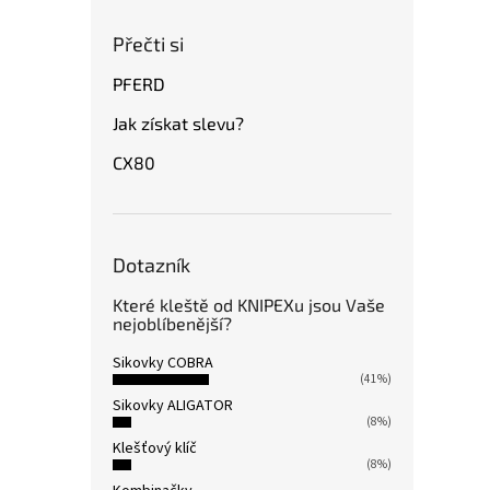
Přečti si
PFERD
Jak získat slevu?
CX80
Dotazník
Které kleště od KNIPEXu jsou Vaše
nejoblíbenější?
Sikovky COBRA
(41%)
Sikovky ALIGATOR
(8%)
Klešťový klíč
(8%)