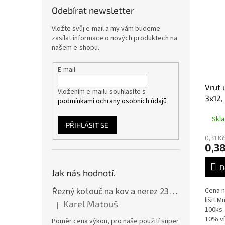
Odebírat newsletter
Vložte svůj e-mail a my vám budeme
zasílat informace o nových produktech na
našem e-shopu.
E-mail
Vrut 
Vložením e-mailu souhlasíte s
3x12,
podmínkami ochrany osobních údajů
Skl
PŘIHLÁSIT SE
0,31 K
0,38
D
Jak nás hodnotí.
Řezný kotouč na kov a nerez 230x2,0x22 A46T6BF, balení 25ks
Cena n
lišit.
Karel Matouš
|
Hodnocení produktu je 5 z 5 hvězdiček.
100ks 
10% ví
Poměr cena výkon, pro naše použití super.