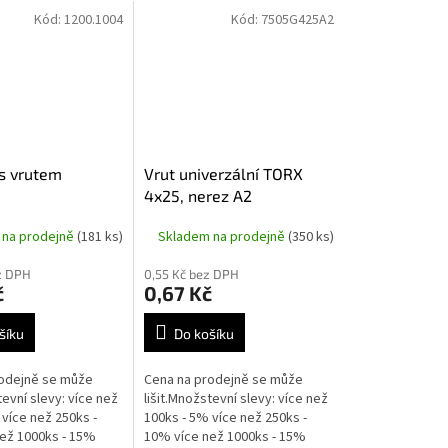
Kód:
1200.1004
Kód:
7505G425A2
s vrutem
Vrut univerzální TORX
4x25, nerez A2
 na prodejně
(181 ks)
Skladem na prodejně
(350 ks)
z DPH
0,55 Kč bez DPH
č
0,67 Kč
šíku
Do košíku
odejně se může
Cena na prodejně se může
tevní slevy: více než
lišit.Množstevní slevy: více než
více než 250ks -
100ks - 5% více než 250ks -
ež 1000ks - 15%
10% více než 1000ks - 15%