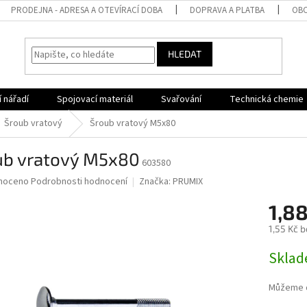
PRODEJNA - ADRESA A OTEVÍRACÍ DOBA
DOPRAVA A PLATBA
OBC
HLEDAT
 nářadí
Spojovací materiál
Svařování
Technická chemie
Šroub vratový
Šroub vratový M5x80
ub vratový M5x80
603580
né
noceno
Podrobnosti hodnocení
Značka:
PRUMIX
ní
1,8
u
1,55 Kč 
Měrná
Sklad
cena:
ek.
Můžeme d