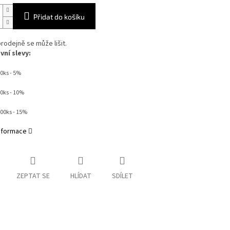
Přidat do košíku
rodejně se může lišit.
ní slevy:
0ks - 5%
50ks - 10%
000ks - 15%
informace
ZEPTAT SE
HLÍDAT
SDÍLET