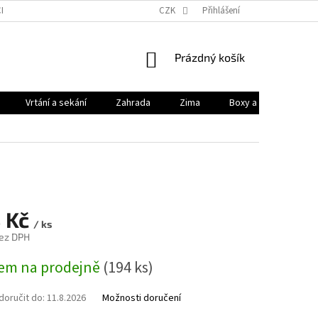
HODNÍ PODMÍNKY
PODMÍNKY OCHRANY OSOBNÍCH ÚDAJŮ
CZK
Přihlášení
KONTAK
NÁKUPNÍ
Prázdný košík
KOŠÍK
Vrtání a sekání
Zahrada
Zima
Boxy a brašny
8 Kč
/ ks
bez DPH
em na prodejně
(194 ks)
oručit do:
11.8.2026
Možnosti doručení