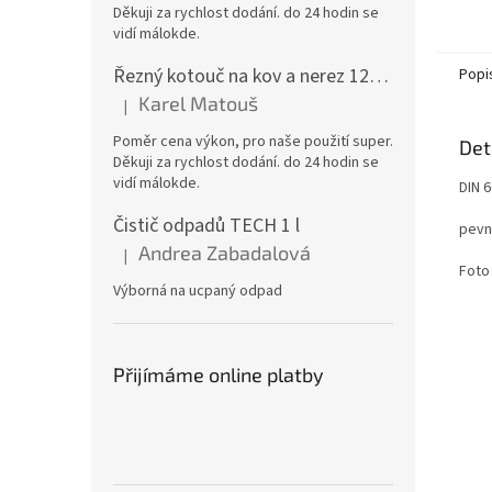
Děkuji za rychlost dodání. do 24 hodin se
vidí málokde.
Řezný kotouč na kov a nerez 125x1,0x22 A46T6BF, balení 25ks
Popi
Karel Matouš
|
Hodnocení produktu je 5 z 5 hvězdiček.
Poměr cena výkon, pro naše použití super.
Det
Děkuji za rychlost dodání. do 24 hodin se
vidí málokde.
DIN 
Čistič odpadů TECH 1 l
pevn
Andrea Zabadalová
|
Hodnocení produktu je 5 z 5 hvězdiček.
Foto 
Výborná na ucpaný odpad
Přijímáme online platby