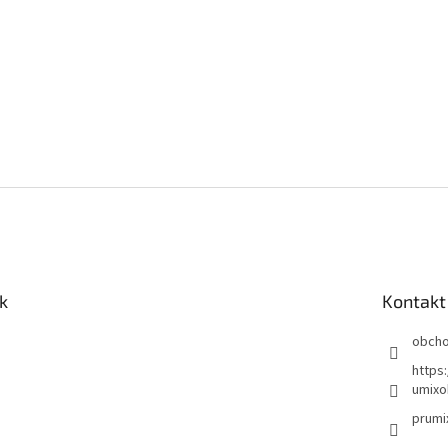
k
Kontakt
obch
https
umixo
prumi