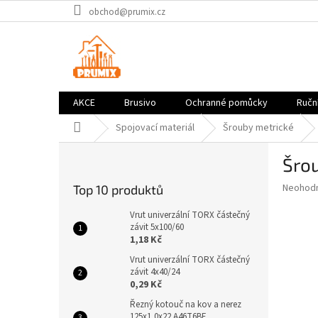
Přejít
obchod@prumix.cz
na
obsah
AKCE
Brusivo
Ochranné pomůcky
Ruční
Domů
Spojovací materiál
Šrouby metrické
P
Šro
o
s
Průměr
Neohod
Top 10 produktů
t
hodnoce
r
produkt
Vrut univerzální TORX částečný
a
závit 5x100/60
je
1,18 Kč
0,0
n
z
n
Vrut univerzální TORX částečný
5
závit 4x40/24
í
hvězdič
0,29 Kč
p
a
Řezný kotouč na kov a nerez
125x1,0x22 A46T6BF