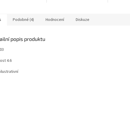
s
Podobné (4)
Hodnocení
Diskuze
ailní popis produktu
603
ost 4.6
ilustrativní