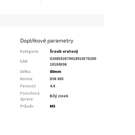
Doplňkové parametry
Kategorie
:
Šroub vratový
0208592679018919370200
EAN
:
10184306
Délka
:
80mm
Norma
:
DIN 603
Pevnost
:
4.6
Povrchová
Bílý zinek
úprava
:
Průměr
:
M5