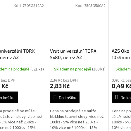
Kód:
7505G312A2
Kód:
7505G580A2
univerzální TORX
Vrut univerzální TORX
AZS Oko 
 nerez A2
5x80, nerez A2
10x4mm
adem na prodejně
(521 ks)
Skladem na prodejně
(100 ks)
Skladem
č bez DPH
2,34 Kč bez DPH
0,40 Kč be
 Kč
2,83 Kč
0,49 K
o košíku
Do košíku
Do ko
a prodejně se může
Cena na prodejně se může
Cena na pr
Množstevní slevy: více než
lišit.Množstevní slevy: více než
lišit.Množs
- 5% více než 250ks -
100ks - 5% více než 250ks -
100ks - 5% 
ce než 1000ks - 15%
10% více než 1000ks - 15%
10% více n