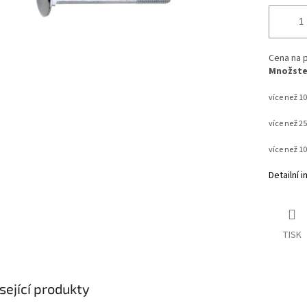
Cena na p
Množstev
více než 10
více než 2
více než 1
Detailní 
TISK
sející produkty