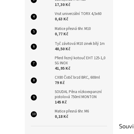
n
17,30 Kč
e
l
Vrut univerzální TORX 4,5x60
0,63 Kč
Matice přesná 6hr. M10
0,77 Kč
Tyč závitová M10 zinek bílý 1m
40,50 Kč
Pferd řezný kotouč EHT 125-1,0
SG INOX
41,95 Kč
CX80 Čistič brzd BRC, 600ml
79 Kč
SOUDAL Pěna nízkoexpanzní
pistolová 750ml MONTON
145 Kč
Matice přesná 6hr. M6
0,18 Kč
Souvi