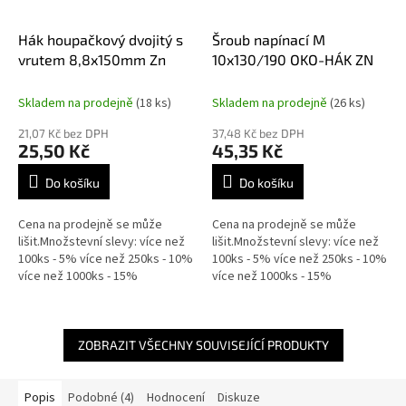
Hák houpačkový dvojitý s
Šroub napínací M
vrutem 8,8x150mm Zn
10x130/190 OKO-HÁK ZN
Skladem na prodejně
(18 ks)
Skladem na prodejně
(26 ks)
21,07 Kč bez DPH
37,48 Kč bez DPH
25,50 Kč
45,35 Kč
Do košíku
Do košíku
Cena na prodejně se může
Cena na prodejně se může
lišit.Množstevní slevy: více než
lišit.Množstevní slevy: více než
100ks - 5% více než 250ks - 10%
100ks - 5% více než 250ks - 10%
více než 1000ks - 15%
více než 1000ks - 15%
ZOBRAZIT VŠECHNY SOUVISEJÍCÍ PRODUKTY
Popis
Podobné (4)
Hodnocení
Diskuze