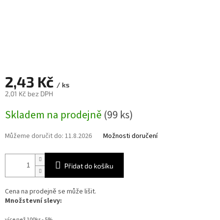
2,43 Kč
/ ks
2,01 Kč bez DPH
Měrná
Skladem na prodejně
(99 ks)
cena:
Můžeme doručit do:
11.8.2026
Možnosti doručení
Přidat do košíku
Cena na prodejně se může lišit.
Množstevní slevy:
více než 100ks - 5%