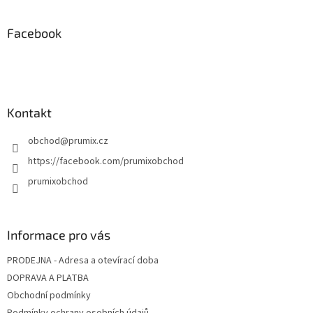
á
p
a
Facebook
t
í
Kontakt
obchod
@
prumix.cz
https://facebook.com/prumixobchod
prumixobchod
Informace pro vás
PRODEJNA - Adresa a otevírací doba
DOPRAVA A PLATBA
Obchodní podmínky
Podmínky ochrany osobních údajů