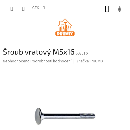
Přejít
NÁKUP
na
CZK
obsah
KOŠÍK
Šroub vratový M5x16
603516
Průměrné
Neohodnoceno
Podrobnosti hodnocení
Značka:
PRUMIX
hodnocení
produktu
je
0,0
z
5
hvězdiček.