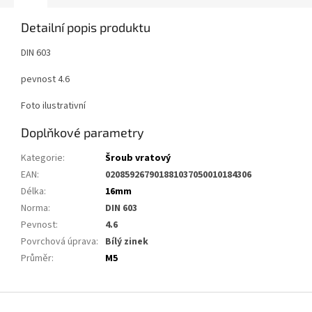
Detailní popis produktu
DIN 603
pevnost 4.6
Foto ilustrativní
Doplňkové parametry
Kategorie
:
Šroub vratový
EAN
:
020859267901881037050010184306
Délka
:
16mm
Norma
:
DIN 603
Pevnost
:
4.6
Povrchová úprava
:
Bílý zinek
Průměr
:
M5
Z