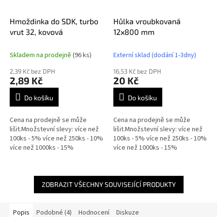
Hmoždinka do SDK, turbo
Hůlka vroubkovaná
vrut 32, kovová
12x800 mm
Skladem na prodejně
(96 ks)
Externí sklad (dodání 1-3dny)
2,39 Kč bez DPH
16,53 Kč bez DPH
2,89 Kč
20 Kč
Do košíku
Do košíku
Cena na prodejně se může
Cena na prodejně se může
lišit.Množstevní slevy: více než
lišit.Množstevní slevy: více než
100ks - 5% více než 250ks - 10%
100ks - 5% více než 250ks - 10%
více než 1000ks - 15%
více než 1000ks - 15%
ZOBRAZIT VŠECHNY SOUVISEJÍCÍ PRODUKTY
Popis
Podobné (4)
Hodnocení
Diskuze