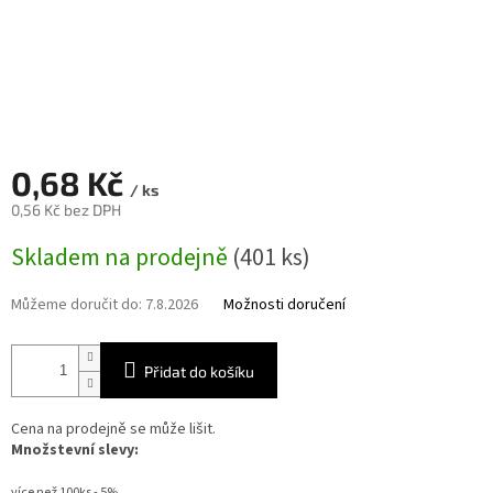
0,68 Kč
/ ks
0,56 Kč bez DPH
Měrná
Skladem na prodejně
(401 ks)
cena:
Můžeme doručit do:
7.8.2026
Možnosti doručení
Přidat do košíku
Cena na prodejně se může lišit.
Množstevní slevy:
více než 100ks - 5%