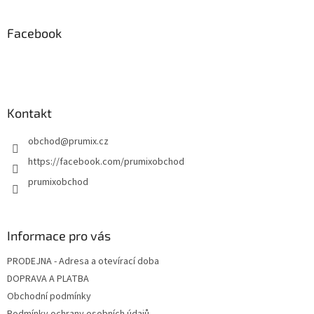
á
p
a
Facebook
t
í
Kontakt
obchod
@
prumix.cz
https://facebook.com/prumixobchod
prumixobchod
Informace pro vás
PRODEJNA - Adresa a otevírací doba
DOPRAVA A PLATBA
Obchodní podmínky
Podmínky ochrany osobních údajů