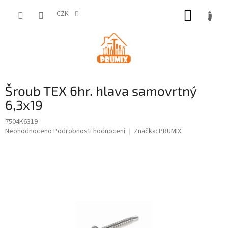
Přejít
NÁKUP
na
CZK
obsah
KOŠÍK
Šroub TEX 6hr. hlava samovrtný
6,3x19
7504K6319
Průměrné
Neohodnoceno
Podrobnosti hodnocení
Značka:
PRUMIX
hodnocení
produktu
je
0,0
z
5
hvězdiček.