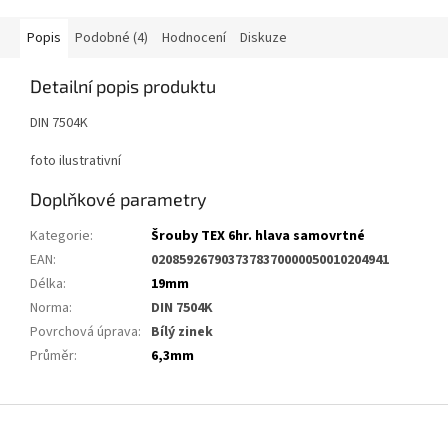
Popis
Podobné (4)
Hodnocení
Diskuze
Detailní popis produktu
DIN 7504K
foto ilustrativní
Doplňkové parametry
Kategorie
:
Šrouby TEX 6hr. hlava samovrtné
EAN
:
0208592679037378370000050010204941
Délka
:
19mm
Norma
:
DIN 7504K
Povrchová úprava
:
Bílý zinek
Průměr
:
6,3mm
Z
á