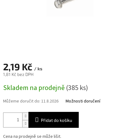
2,19 Kč
/ ks
1,81 Kč bez DPH
Měrná
Skladem na prodejně
(385 ks)
cena:
Můžeme doručit do:
11.8.2026
Možnosti doručení
Přidat do košíku
Cena na prodejně se může lišit.