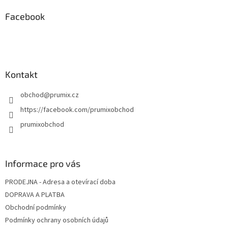
p
a
Facebook
t
í
Kontakt
obchod
@
prumix.cz
https://facebook.com/prumixobchod
prumixobchod
Informace pro vás
PRODEJNA - Adresa a otevírací doba
DOPRAVA A PLATBA
Obchodní podmínky
Podmínky ochrany osobních údajů