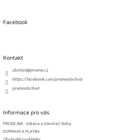
Z
á
p
a
Facebook
t
í
Kontakt
obchod
@
prumix.cz
https://facebook.com/prumixobchod
prumixobchod
Informace pro vás
PRODEJNA - Adresa a otevírací doba
DOPRAVA A PLATBA
Obchodní podmínky