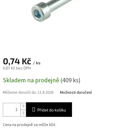
0,74 Kč
/ ks
0,61 Kč bez DPH
Měrná
Skladem na prodejně
(409 ks)
cena:
Můžeme doručit do:
11.8.2026
Možnosti doručení
Přidat do košíku
Cena na prodejně se může lišit.