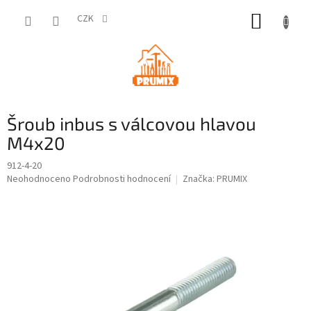
Přejít
NÁKUP
na
CZK
obsah
KOŠÍK
Šroub inbus s válcovou hlavou
M4x20
912-4-20
Průměrné
Neohodnoceno
Podrobnosti hodnocení
Značka:
PRUMIX
hodnocení
produktu
je
0,0
z
5
hvězdiček.