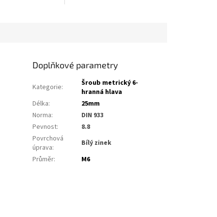
Doplňkové parametry
Šroub metrický 6-
Kategorie
:
hranná hlava
Délka
:
25mm
Norma
:
DIN 933
Pevnost
:
8.8
Povrchová
Bílý zinek
úprava
:
Průměr
:
M6