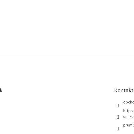
k
Kontakt
obch
https
umixo
prumi