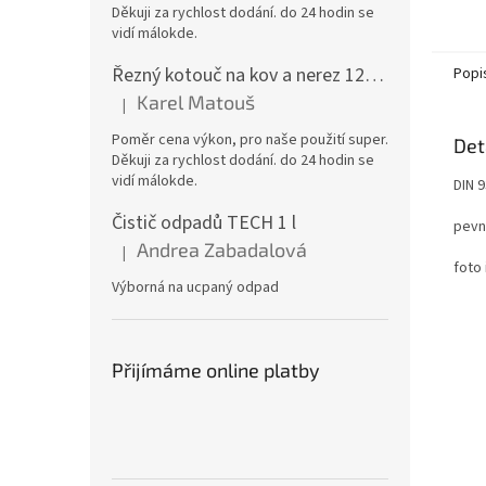
Děkuji za rychlost dodání. do 24 hodin se
vidí málokde.
Řezný kotouč na kov a nerez 125x1,0x22 A46T6BF, balení 25ks
Popi
Karel Matouš
|
Hodnocení produktu je 5 z 5 hvězdiček.
Poměr cena výkon, pro naše použití super.
Det
Děkuji za rychlost dodání. do 24 hodin se
vidí málokde.
DIN 
Čistič odpadů TECH 1 l
pevn
Andrea Zabadalová
|
Hodnocení produktu je 5 z 5 hvězdiček.
foto 
Výborná na ucpaný odpad
Přijímáme online platby