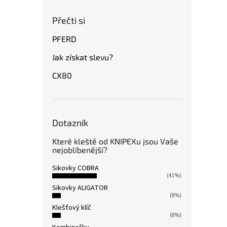
Přečti si
PFERD
Jak získat slevu?
CX80
Dotazník
Které kleště od KNIPEXu jsou Vaše
nejoblíbenější?
Sikovky COBRA
(41%)
Sikovky ALIGATOR
(8%)
Klešťový klíč
(8%)