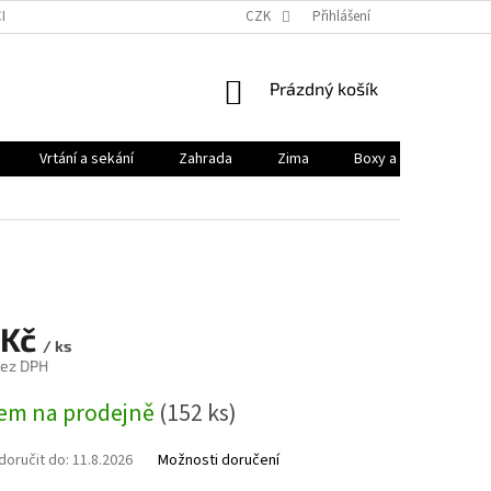
HODNÍ PODMÍNKY
PODMÍNKY OCHRANY OSOBNÍCH ÚDAJŮ
CZK
Přihlášení
KONTAK
NÁKUPNÍ
Prázdný košík
KOŠÍK
Vrtání a sekání
Zahrada
Zima
Boxy a brašny
 Kč
/ ks
bez DPH
em na prodejně
(152 ks)
oručit do:
11.8.2026
Možnosti doručení