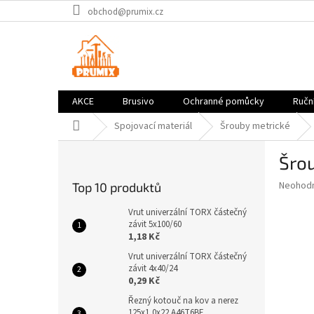
Přejít
obchod@prumix.cz
na
obsah
AKCE
Brusivo
Ochranné pomůcky
Ruční
Domů
Spojovací materiál
Šrouby metrické
P
Šro
o
s
Průměr
Neohod
Top 10 produktů
t
hodnoce
r
produkt
Vrut univerzální TORX částečný
a
závit 5x100/60
je
1,18 Kč
0,0
n
z
n
Vrut univerzální TORX částečný
5
závit 4x40/24
í
hvězdič
0,29 Kč
p
a
Řezný kotouč na kov a nerez
125x1,0x22 A46T6BF