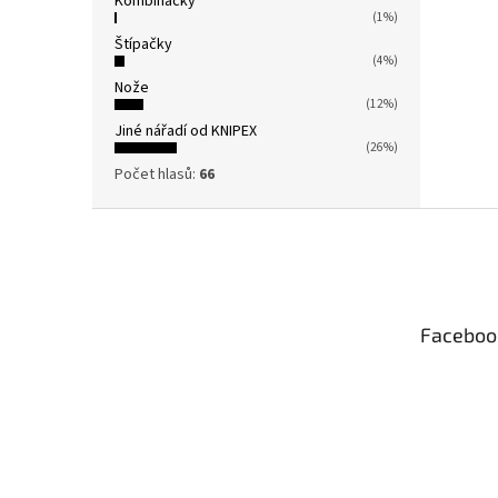
Kombinačky
(1%)
Štípačky
(4%)
Nože
(12%)
Jiné nářadí od KNIPEX
(26%)
Počet hlasů:
66
Z
á
p
a
t
Faceboo
í