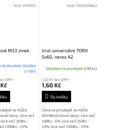
Kód:
975M33
Kód:
7505G560A2
tová M33 zinek
Vrut univerzální TORX
5x60, nerez A2
 dodavatele (dodání
Skladem na prodejně
(190 ks)
3-7dní)
bez DPH
1,32 Kč bez DPH
 Kč
1,60 Kč
šíku
Do košíku
odejně se může
Cena na prodejně se může
tevní slevy: více než
lišit.Množstevní slevy: více než
více než 250ks -
100ks - 5% více než 250ks -
ež 1000ks - 15%
10% více než 1000ks - 15%