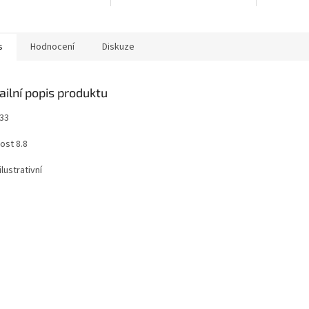
s
Hodnocení
Diskuze
ailní popis produktu
933
ost 8.8
ilustrativní