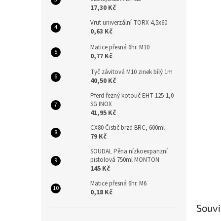
n
17,30 Kč
e
l
Vrut univerzální TORX 4,5x60
0,63 Kč
Matice přesná 6hr. M10
0,77 Kč
Tyč závitová M10 zinek bílý 1m
40,50 Kč
Pferd řezný kotouč EHT 125-1,0
SG INOX
41,95 Kč
CX80 Čistič brzd BRC, 600ml
79 Kč
SOUDAL Pěna nízkoexpanzní
pistolová 750ml MONTON
145 Kč
Matice přesná 6hr. M6
0,18 Kč
Souvi