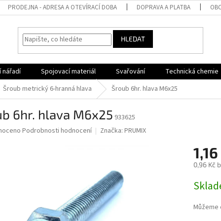
PRODEJNA - ADRESA A OTEVÍRACÍ DOBA
DOPRAVA A PLATBA
OBC
HLEDAT
 nářadí
Spojovací materiál
Svařování
Technická chemie
Šroub metrický 6-hranná hlava
Šroub 6hr. hlava M6x25
ub 6hr. hlava M6x25
933625
né
noceno
Podrobnosti hodnocení
Značka:
PRUMIX
ní
1,16
u
0,96 Kč 
Měrná
Sklad
cena:
ek.
Můžeme d