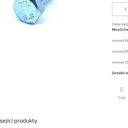
Cena na p
Množstev
více než 10
více než 2
více než 1
Detailní 
TISK
sející produkty