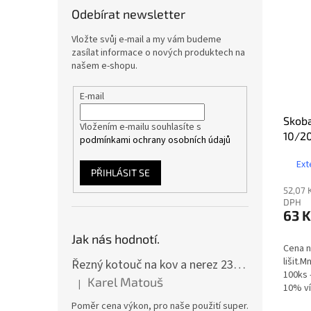
Odebírat newsletter
Vložte svůj e-mail a my vám budeme
zasílat informace o nových produktech na
našem e-shopu.
E-mail
Skoba
Vložením e-mailu souhlasíte s
10/
podmínkami ochrany osobních údajů
Ext
PŘIHLÁSIT SE
52,07 
DPH
63 K
Jak nás hodnotí.
Cena n
lišit.
Řezný kotouč na kov a nerez 230x2,0x22 A46T6BF, balení 25ks
100ks 
Karel Matouš
|
10% ví
Hodnocení produktu je 5 z 5 hvězdiček.
Poměr cena výkon, pro naše použití super.