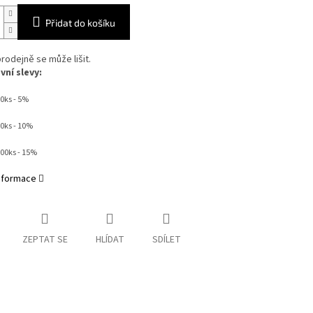
Přidat do košíku
rodejně se může lišit.
ní slevy:
0ks - 5%
50ks - 10%
000ks - 15%
informace
ZEPTAT SE
HLÍDAT
SDÍLET