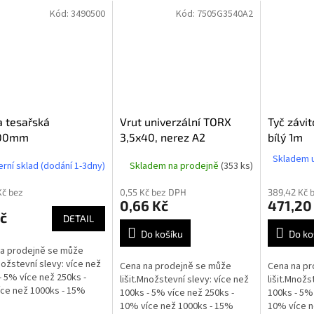
Kód:
3490500
Kód:
7505G3540A2
 tesařská
Vrut univerzální TORX
Tyč závi
200mm
3,5x40, nerez A2
bílý 1m
Skladem u
erní sklad (dodání 1-3dny)
Skladem na prodejně
(353 ks)
Kč bez
0,55 Kč bez DPH
389,42 Kč 
0,66 Kč
471,20
č
DETAIL
Do košíku
Do ko
a prodejně se může
Množstevní slevy: více než
Cena na prodejně se může
Cena na pr
- 5% více než 250ks -
lišit.Množstevní slevy: více než
lišit.Množs
ce než 1000ks - 15%
100ks - 5% více než 250ks -
100ks - 5% 
10% více než 1000ks - 15%
10% více n