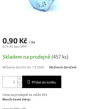
0,90 Kč
/ ks
0,74 Kč bez DPH
Měrná
Skladem na prodejně
(457 ks)
cena:
Můžeme doručit do:
7.8.2026
Možnosti doručení
Přidat do košíku
Cena na prodejně se může lišit.
Množstevní slevy:
více než 100ks - 5%