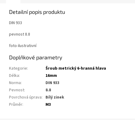
Detailní popis produktu
DIN 933
pevnost 8.8
foto ilustrativní
Doplňkové parametry
Kategorie
:
Šroub metrický 6-hranná hlava
Délka
:
16mm
Norma
:
DIN 933
Pevnost
:
8.8
Povrchová úprava
:
Bílý zinek
Průměr
:
M3
Z
á