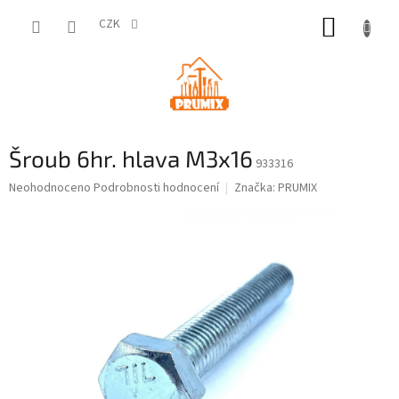
Přejít
NÁKUP
na
CZK
obsah
KOŠÍK
Šroub 6hr. hlava M3x16
933316
Průměrné
Neohodnoceno
Podrobnosti hodnocení
Značka:
PRUMIX
hodnocení
produktu
je
0,0
z
5
hvězdiček.