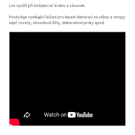
Lze využít při instalaci el. krabic a zásuvek.
Poskytuje vynikající řešení pro lepení dekorací na stěny a stropy:
např. rozety, obvodové lišty, dekorativní prvky apod.