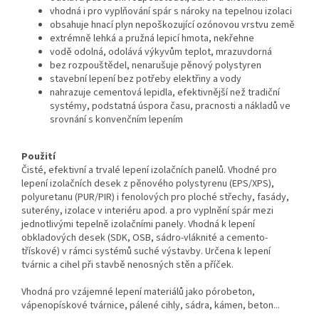
vhodná i pro vyplňování spár s nároky na tepelnou izolaci
obsahuje hnací plyn nepoškozující ozónovou vrstvu země
extrémně lehká a pružná lepicí hmota, nekřehne
vodě odolná, odolává výkyvům teplot, mrazuvdorná
bez rozpouštědel, nenarušuje pěnový polystyren
stavební lepení bez potřeby elektřiny a vody
nahrazuje cementová lepidla, efektivnější než tradiční
systémy, podstatná úspora času, pracnosti a nákladů ve
srovnání s konvenčním lepením
Použití
Čisté, efektivní a trvalé lepení izolačních panelů. Vhodné pro
lepení izolačních desek z pěnového polystyrenu (EPS/XPS),
polyuretanu (PUR/PIR) i fenolových pro ploché střechy, fasády,
suterény, izolace v interiéru apod. a pro vyplnění spár mezi
jednotlivými tepelně izolačními panely. Vhodná k lepení
obkladových desek (SDK, OSB, sádro-vláknité a cemento-
třískové) v rámci systémů suché výstavby. Určena k lepení
tvárnic a cihel při stavbě nenosných stěn a příček.
Vhodná pro vzájemné lepení materiálů jako pórobeton,
vápenopískové tvárnice, pálené cihly, sádra, kámen, beton...