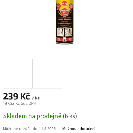
239 Kč
/ ks
197,52 Kč bez DPH
Měrná
Skladem na prodejně
(6 ks)
cena:
Můžeme doručit do:
11.8.2026
Možnosti doručení