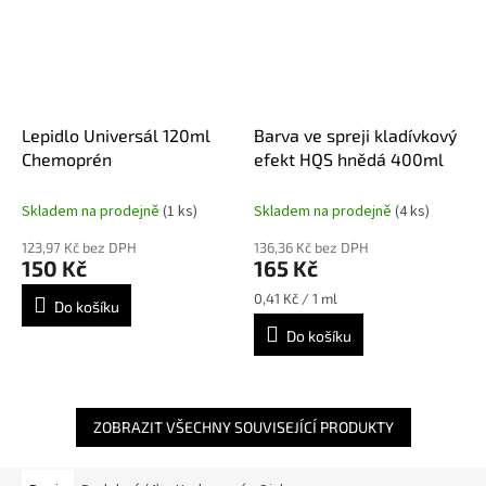
Lepidlo Universál 120ml
Barva ve spreji kladívkový
Chemoprén
efekt HQS hnědá 400ml
Skladem na prodejně
(1 ks)
Skladem na prodejně
(4 ks)
123,97 Kč bez DPH
136,36 Kč bez DPH
150 Kč
165 Kč
Měrná
0,41 Kč / 1 ml
Do košíku
cena:
Do košíku
ZOBRAZIT VŠECHNY SOUVISEJÍCÍ PRODUKTY