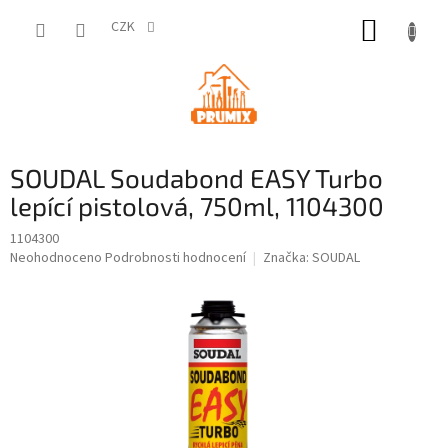
Přejít
NÁKUP
na
CZK
obsah
KOŠÍK
SOUDAL Soudabond EASY Turbo
lepící pistolová, 750ml, 1104300
1104300
Průměrné
Neohodnoceno
Podrobnosti hodnocení
Značka:
SOUDAL
hodnocení
produktu
je
0,0
z
5
hvězdiček.