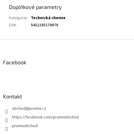
Doplňkové parametry
Kategorie
:
Technická chemie
EAN
:
5411183170070
Z
á
p
a
Facebook
t
í
Kontakt
obchod
@
prumix.cz
https://facebook.com/prumixobchod
prumixobchod