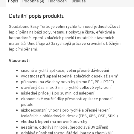
Popis
Podobné (4)
Hodnocení
Diskuze
Detailní popis produktu
Soudabond Easy Turbo je velmi rychle tuhnoucí jednosložková
lepicí pěna na bázi polyuretanu. Poskytuje čisté, efektivní a
hospodárné lepení izolačních panelů i ostatních stavebních
materiálů. Umožňuje až 3x rychlejší práci ve srovnání s běžnými
lepicími pěnami.
Vlastnosti
snadná a rychlá aplikace, velmi přesné dávkování
vydatnost při lepení tepelně izolačních desek až 14 m²
přilnavost na všechny povrchy (mimo PE, PP a PTFE)
otevřený čas: max. 3 min., rychlé celkové vytvrzení
následné práce již po 30 min. od nalepení
ekonomické využití díky přesnosti aplikace pomocí
pistole
nízkoexpanzní, vhodná pro rychlé a přesné lepení
izolačních a obkladových desek (EPS, XPS, OSB, SDK..)
vhodná k lepení i na nerovné povrchy
nestárne, odolává hnilobě, (neodolává UV záření)
odolává působení rozpouštědel, barev a chemikálií