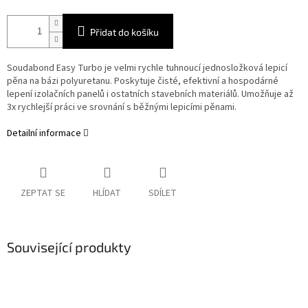
Přidat do košíku
Soudabond Easy Turbo je velmi rychle tuhnoucí jednosložková lepicí
pěna na bázi polyuretanu. Poskytuje čisté, efektivní a hospodárné
lepení izolačních panelů i ostatních stavebních materiálů. Umožňuje až
3x rychlejší práci ve srovnání s běžnými lepicími pěnami.
Detailní informace
ZEPTAT SE
HLÍDAT
SDÍLET
Související produkty