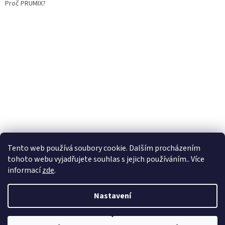
Proč PRUMIX?
Tento web používá soubory cookie. Dalším procházením
tohoto webu vyjadřujete souhlas s jejich používáním.. Více
informací
zde
.
Vytvořil Shoptet
Nastavení
Copyright 2026
Prumix
. Všechna práva vyhrazena.
Upravit nastavení