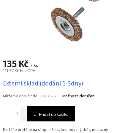
135 Kč
/ ks
111,57 Kč bez DPH
Měrná
Externí sklad (dodání 1-3dny)
cena:
Můžeme doručit do:
13.8.2026
Možnosti doručení
Přidat do košíku
Kartáče drátěné na stopce 3 ks, krimpovaný drát, mosazný