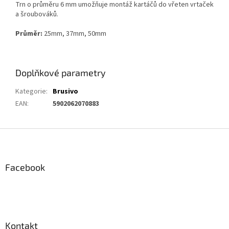
Trn o průměru 6 mm umožňuje montáž kartáčů do vřeten vrtaček
a šroubováků.
Průměr:
25mm, 37mm, 50mm
Doplňkové parametry
Kategorie
:
Brusivo
EAN
:
5902062070883
Z
á
p
a
Facebook
t
í
Kontakt