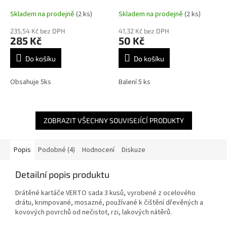
8 děr, 55H944
Skladem na prodejně
(2 ks)
Skladem na prodejně
(2 ks)
235,54 Kč bez DPH
41,32 Kč bez DPH
285 Kč
50 Kč
Do košíku
Do košíku
Obsahuje 5ks
Balení 5 ks
ZOBRAZIT VŠECHNY SOUVISEJÍCÍ PRODUKTY
Popis
Podobné (4)
Hodnocení
Diskuze
Detailní popis produktu
Drátěné kartáče VERTO sada 3 kusů, vyrobené z ocelového
drátu, krimpované, mosazné, používané k čištění dřevěných a
kovových povrchů od nečistot, rzi, lakových nátěrů.