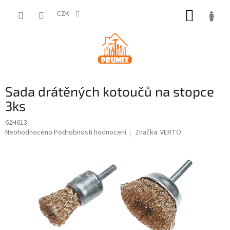
Přejít
NÁKUP
na
CZK
obsah
KOŠÍK
Sada drátěných kotoučů na stopce
3ks
62H613
Průměrné
Neohodnoceno
Podrobnosti hodnocení
Značka:
VERTO
hodnocení
produktu
je
0,0
z
5
hvězdiček.