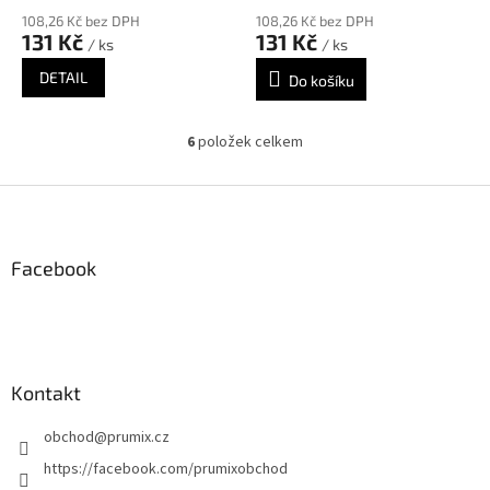
108,26 Kč bez DPH
108,26 Kč bez DPH
131 Kč
131 Kč
/ ks
/ ks
DETAIL
Do košíku
6
položek celkem
O
v
l
Z
á
á
d
p
a
a
Facebook
c
t
í
í
p
r
v
k
Kontakt
y
v
obchod
@
prumix.cz
ý
p
https://facebook.com/prumixobchod
i