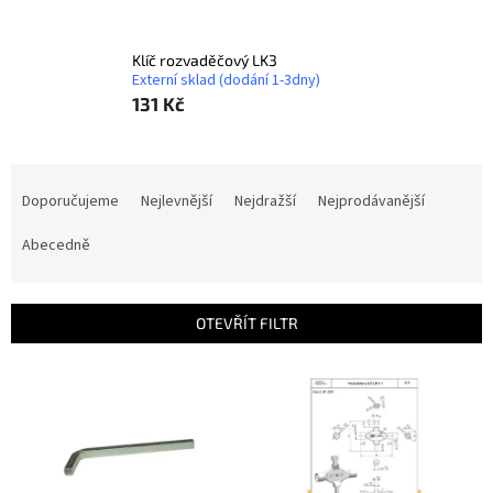
Klíč rozvaděčový LK3
Externí sklad (dodání 1-3dny)
131 Kč
Ř
a
Doporučujeme
Nejlevnější
Nejdražší
Nejprodávanější
z
e
Abecedně
n
í
p
OTEVŘÍT FILTR
r
o
V
d
ý
u
p
k
i
t
s
ů