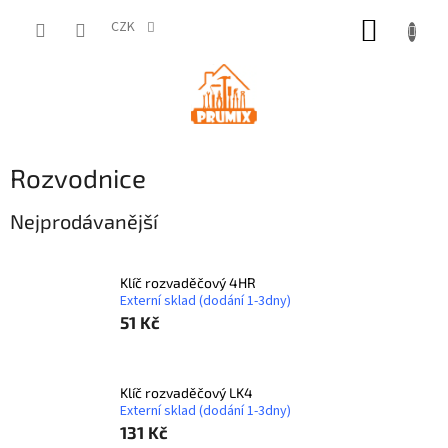
Přejít
NÁKUP
na
CZK
obsah
KOŠÍK
Rozvodnice
Nejprodávanější
Klíč rozvaděčový 4HR
Externí sklad (dodání 1-3dny)
51 Kč
Klíč rozvaděčový LK4
Externí sklad (dodání 1-3dny)
131 Kč