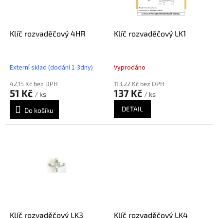
p
r
o
d
Klíč rozvaděčový 4HR
Klíč rozvaděčový LK1
u
k
t
Externí sklad (dodání 1-3dny)
Vyprodáno
ů
42,15 Kč bez DPH
113,22 Kč bez DPH
51 Kč
137 Kč
/ ks
/ ks
DETAIL
Do košíku
Klíč rozvaděčový LK3
Klíč rozvaděčový LK4