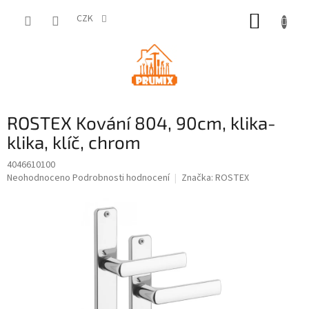
Přejít
NÁKUP
na
CZK
obsah
KOŠÍK
ROSTEX Kování 804, 90cm, klika-
klika, klíč, chrom
4046610100
Průměrné
Neohodnoceno
Podrobnosti hodnocení
Značka:
ROSTEX
hodnocení
produktu
je
0,0
z
5
hvězdiček.