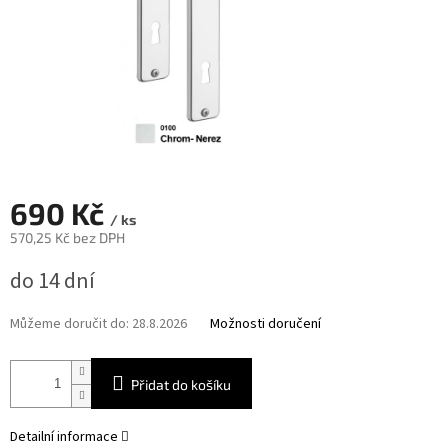
690 Kč
/ ks
570,25 Kč bez DPH
Měrná
do 14 dní
cena:
Můžeme doručit do:
28.8.2026
Možnosti doručení
Přidat do košíku
Detailní informace