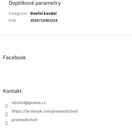
Doplňkové parametry
Kategorie
:
Dveřní kování
EAN
:
8590718402354
Z
á
p
a
Facebook
t
í
Kontakt
obchod
@
prumix.cz
https://facebook.com/prumixobchod
prumixobchod