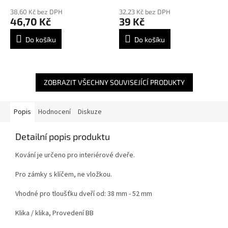
38,60 Kč bez DPH
32,23 Kč bez DPH
46,70 Kč
39 Kč
Do košíku
Do košíku
ZOBRAZIT VŠECHNY SOUVISEJÍCÍ PRODUKTY
Popis
Hodnocení
Diskuze
Detailní popis produktu
Kování je určeno pro interiérové dveře.
Pro zámky s klíčem, ne vložkou.
Vhodné pro tloušťku dveří od: 38 mm - 52 mm
Klika / klika, Provedení BB