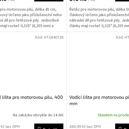
pro motorovou pilu, délka 45 cm,
Řetěz pro motorovou pilu, délka 5
kový Určeno jako příslušenství nebo
článkový Určeno jako příslušenstv
ní díl pro řetězové pily. Jednotlivé
náhradní díl pro řetězové pily. Jed
 mají rozteč 0,325" (8,255 mm) a
články mají rozteč 0,325" (8,255 m
..
šířkou...
Kód:
HTG840726
Kód:
H
í lišta pro motorovou pilu, 400
Vodící lišta pro motorovou p
mm
Na zakázku obvykle do 14 dní
Skladem na prod
 Kč bez DPH
280,99 Kč bez DPH