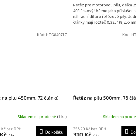
Řetěz pro motorovou pilu, délka 2
40článkový Určeno jako příslušens
náhradní díl pro řetězové pily. Jed
články mají rozteč 0,325" (8,255 m
šířkou...
Kód:
HTG840717
Kód:
H
 na pilu 450mm, 72 článků
Řetěz na pilu 500mm, 76 čl
Skladem na prodejně
(1 ks)
Skladem na prod
 Kč bez DPH
256,20 Kč bez DPH
Do košíku
Do
 Kč
310 Kč
/ ks
/ ks