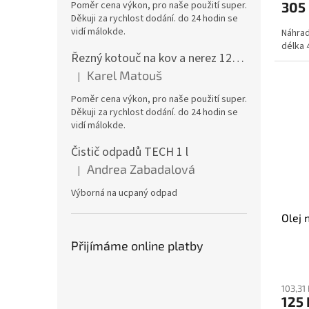
Poměr cena výkon, pro naše použití super.
305
Děkuji za rychlost dodání. do 24 hodin se
vidí málokde.
Náhrad
délka 
Řezný kotouč na kov a nerez 125x1,0x22 A46T6BF, balení 25ks
Karel Matouš
|
Hodnocení produktu je 5 z 5 hvězdiček.
Poměr cena výkon, pro naše použití super.
Děkuji za rychlost dodání. do 24 hodin se
vidí málokde.
Čistič odpadů TECH 1 l
Andrea Zabadalová
|
Hodnocení produktu je 5 z 5 hvězdiček.
Výborná na ucpaný odpad
Olej 
Přijímáme online platby
103,31
125