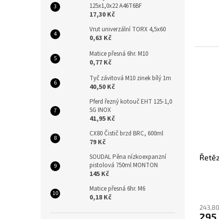
125x1,0x22 A46T6BF
17,30 Kč
Vrut univerzální TORX 4,5x60
0,63 Kč
Matice přesná 6hr. M10
0,77 Kč
Tyč závitová M10 zinek bílý 1m
40,50 Kč
Pferd řezný kotouč EHT 125-1,0
SG INOX
41,95 Kč
CX80 Čistič brzd BRC, 600ml
79 Kč
Řetěz
SOUDAL Pěna nízkoexpanzní
pistolová 750ml MONTON
145 Kč
Matice přesná 6hr. M6
0,18 Kč
243,80
295