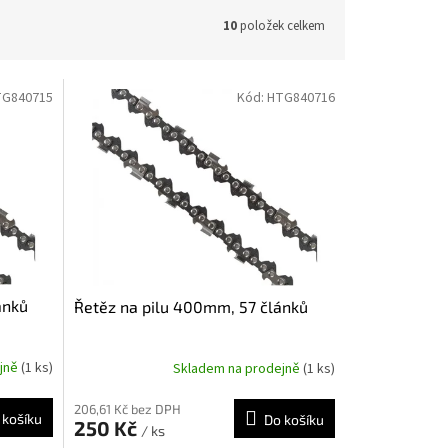
10
položek celkem
TG840715
Kód:
HTG840716
ánků
Řetěz na pilu 400mm, 57 článků
ejně
(1 ks)
Skladem na prodejně
(1 ks)
206,61 Kč bez DPH
 košíku
Do košíku
250 Kč
/ ks