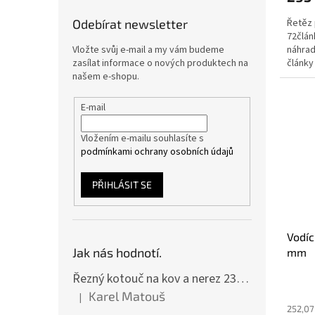
Řetěz 
Odebírat newsletter
72člán
náhrad
Vložte svůj e-mail a my vám budeme
články
zasílat informace o nových produktech na
šířkou.
našem e-shopu.
E-mail
Vložením e-mailu souhlasíte s
podmínkami ochrany osobních údajů
PŘIHLÁSIT SE
Vodíc
Jak nás hodnotí.
mm
Řezný kotouč na kov a nerez 230x2,0x22 A46T6BF, balení 25ks
Karel Matouš
|
Hodnocení produktu je 5 z 5 hvězdiček.
252,07