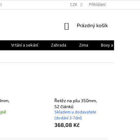
HODNÍ PODMÍNKY
PODMÍNKY OCHRANY OSOBNÍCH ÚDAJŮ
CZK
Přihlášení
KONTAK
NÁKUPNÍ
Prázdný košík
KOŠÍK
Vrtání a sekání
Zahrada
Zima
Boxy a brašny
00mm,
Řetěz na pilu 350mm,
52 článků
jně
Skladem u dodavatele
(dodání 3-7dní)
368,08 Kč