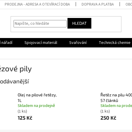
PRODEJNA - ADRESA A OTEVÍRACÍ DOBA
DOPRAVA A PLATBA
OBC
HLEDAT
 nářadí
Spojovací materiál
Svařování
Technická chemie
zové pily
odávanější
Olej na pilové řetězy,
Řetěz na pilu 4
1L
57 článků
Skladem na prodejně
Skladem na prode
(1 ks)
(1 ks)
125 Kč
250 Kč