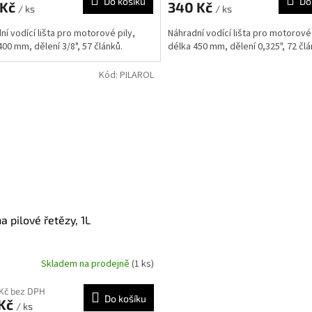
Do košíku
Do
 Kč
340 Kč
/ ks
/ ks
ní vodící lišta pro motorové pily,
Náhradní vodící lišta pro motorové 
400 mm, dělení 3/8", 57 článků.
délka 450 mm, dělení 0,325", 72 č
Kód:
PILAROL
na pilové řetězy, 1L
Skladem na prodejně
(1 ks)
 Kč bez DPH
Do košíku
 Kč
/ ks