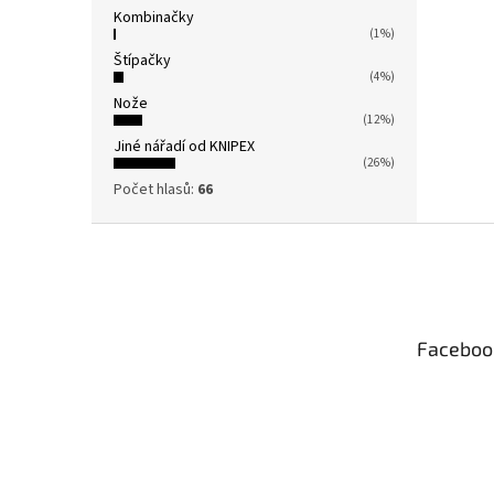
Kombinačky
(1%)
Štípačky
(4%)
Nože
(12%)
Jiné nářadí od KNIPEX
(26%)
Počet hlasů:
66
Z
á
p
a
t
Faceboo
í