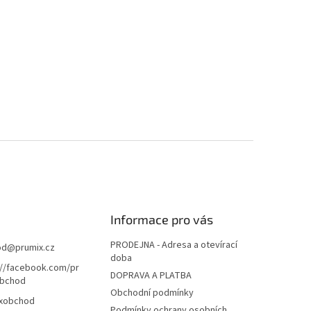
Informace pro vás
PRODEJNA - Adresa a otevírací
od
@
prumix.cz
doba
://facebook.com/pr
DOPRAVA A PLATBA
bchod
Obchodní podmínky
xobchod
Podmínky ochrany osobních