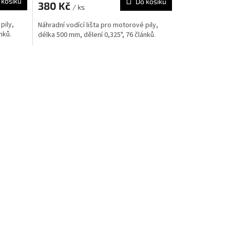
 košíku
Do košíku
380 Kč
/ ks
pily,
Náhradní vodící lišta pro motorové pily,
lánků.
délka 500 mm, dělení 0,325", 76 článků.