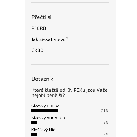
Přečti si
PFERD
Jak získat slevu?
CX80
Dotazník
Které kleště od KNIPEXu jsou Vaše
nejoblíbenější?
Sikovky COBRA
(41%)
Sikovky ALIGATOR
(8%)
Klešťový klíč
(8%)