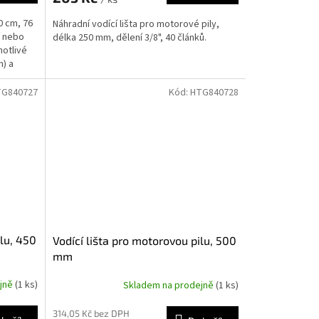
0 cm, 76
Náhradní vodící lišta pro motorové pily,
í nebo
délka 250 mm, dělení 3/8", 40 článků.
notlivé
m) a
TG840727
Kód:
HTG840728
ilu, 450
Vodící lišta pro motorovou pilu, 500
mm
ejně
(1 ks)
Skladem na prodejně
(1 ks)
314,05 Kč bez DPH