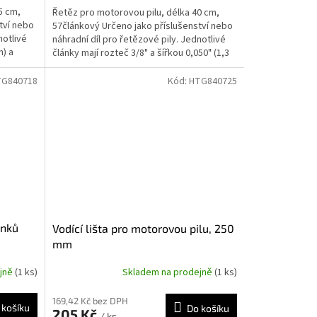
5 cm,
Řetěz pro motorovou pilu, délka 40 cm,
tví nebo
57článkový Určeno jako příslušenství nebo
notlivé
náhradní díl pro řetězové pily. Jednotlivé
m) a
články mají rozteč 3/8" a šířkou 0,050" (1,3
mm).
TG840718
Kód:
HTG840725
ánků
Vodící lišta pro motorovou pilu, 250
mm
ejně
(1 ks)
Skladem na prodejně
(1 ks)
169,42 Kč bez DPH
 košíku
Do košíku
205 Kč
/ ks