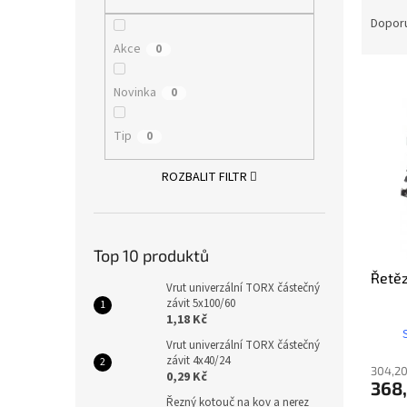
Ř
n
a
e
Dopor
z
l
Akce
0
e
V
n
Novinka
0
ý
í
p
p
Tip
0
i
r
s
o
ROZBALIT FILTR
p
d
r
u
o
k
d
t
Top 10 produktů
u
ů
Řetěz
k
Vrut univerzální TORX částečný
t
závit 5x100/60
ů
1,18 Kč
Vrut univerzální TORX částečný
závit 4x40/24
304,20
0,29 Kč
368
Řezný kotouč na kov a nerez