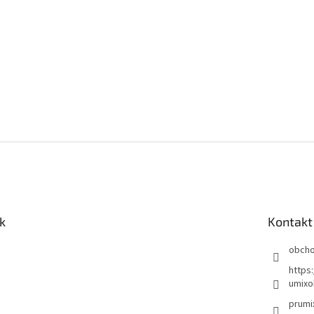
k
Kontakt
obch
https
umixo
prumi