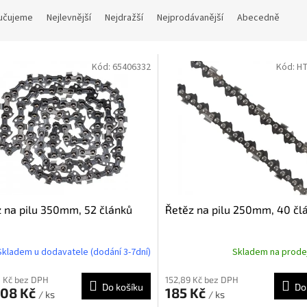
učujeme
Nejlevnější
Nejdražší
Nejprodávanější
Abecedně
Kód:
65406332
Kód:
H
 na pilu 350mm, 52 článků
Řetěz na pilu 250mm, 40 čl
Skladem u dodavatele (dodání 3-7dní)
Skladem na prod
 Kč bez DPH
152,89 Kč bez DPH
Do košíku
Do
,08 Kč
185 Kč
/ ks
/ ks