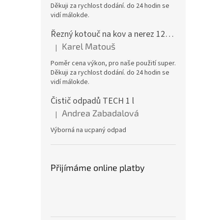
Děkuji za rychlost dodání. do 24 hodin se
vidí málokde.
Řezný kotouč na kov a nerez 125x1,0x22 A46T6BF, balení 25ks
Karel Matouš
|
Hodnocení produktu je 5 z 5 hvězdiček.
Poměr cena výkon, pro naše použití super.
Děkuji za rychlost dodání. do 24 hodin se
vidí málokde.
Čistič odpadů TECH 1 l
Andrea Zabadalová
|
Hodnocení produktu je 5 z 5 hvězdiček.
Výborná na ucpaný odpad
Přijímáme online platby