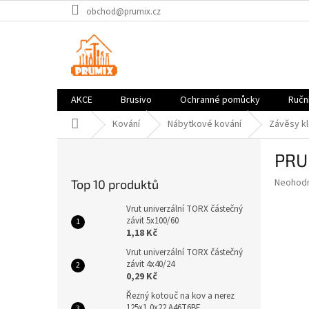
Přejít
obchod@prumix.cz
na
obsah
AKCE
Brusivo
Ochranné pomůcky
Ruční
Domů
Kování
Nábytkové kování
Závěsy k
P
PRU
o
s
Průměr
Neohod
Top 10 produktů
t
hodnoce
r
produkt
Vrut univerzální TORX částečný
a
závit 5x100/60
je
1,18 Kč
0,0
n
z
n
Vrut univerzální TORX částečný
5
závit 4x40/24
í
hvězdič
0,29 Kč
p
a
Řezný kotouč na kov a nerez
125x1,0x22 A46T6BF