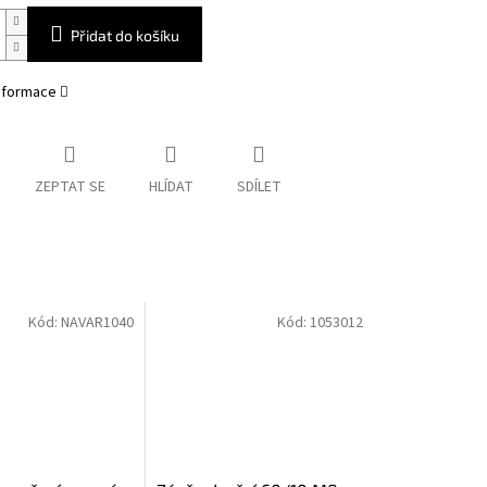
Přidat do košíku
informace
ZEPTAT SE
HLÍDAT
SDÍLET
Kód:
NAVAR1040
Kód:
1053012