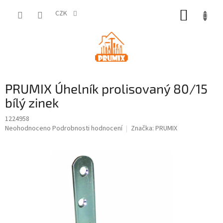
Přejít
NÁKUP
na
CZK
obsah
KOŠÍK
PRUMIX Úhelník prolisovaný 80/15
bílý zinek
1224958
Průměrné
Neohodnoceno
Podrobnosti hodnocení
Značka:
PRUMIX
hodnocení
produktu
je
0,0
z
5
hvězdiček.