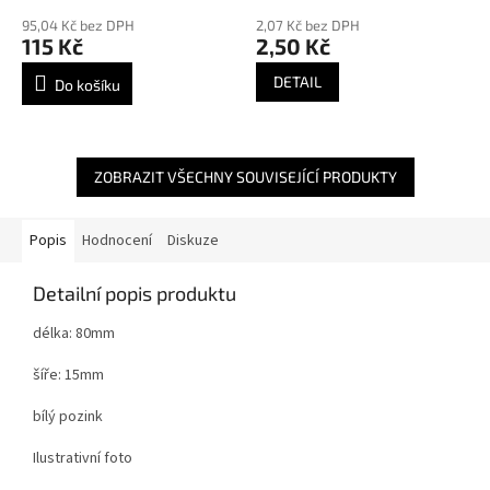
95,04 Kč bez DPH
2,07 Kč bez DPH
115 Kč
2,50 Kč
DETAIL
Do košíku
ZOBRAZIT VŠECHNY SOUVISEJÍCÍ PRODUKTY
Popis
Hodnocení
Diskuze
Detailní popis produktu
délka: 80mm
šíře: 15mm
bílý pozink
Ilustrativní foto