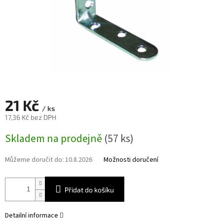
21 Kč
/ ks
17,36 Kč bez DPH
Měrná
Skladem na prodejně
(57 ks)
cena:
Můžeme doručit do:
10.8.2026
Možnosti doručení
Přidat do košíku
Detailní informace