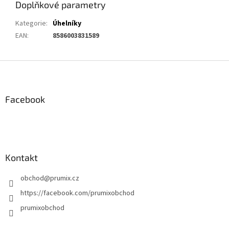
Doplňkové parametry
Kategorie
:
Úhelníky
EAN
:
8586003831589
Z
á
p
a
Facebook
t
í
Kontakt
obchod
@
prumix.cz
https://facebook.com/prumixobchod
prumixobchod