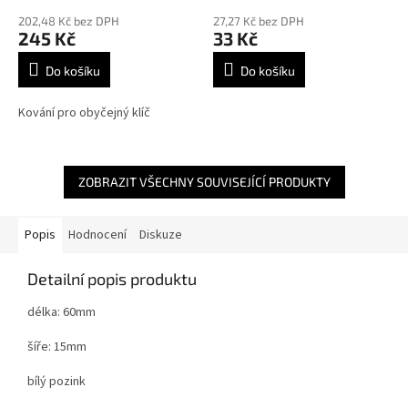
202,48 Kč bez DPH
27,27 Kč bez DPH
245 Kč
33 Kč
Do košíku
Do košíku
Kování pro obyčejný klíč
ZOBRAZIT VŠECHNY SOUVISEJÍCÍ PRODUKTY
Popis
Hodnocení
Diskuze
Detailní popis produktu
délka: 60mm
šíře: 15mm
bílý pozink