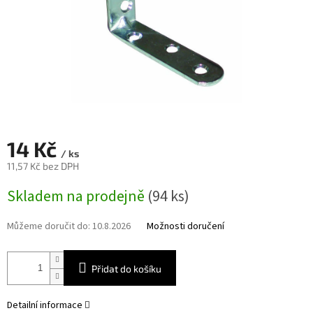
14 Kč
/ ks
11,57 Kč bez DPH
Měrná
Skladem na prodejně
(94 ks)
cena:
Můžeme doručit do:
10.8.2026
Možnosti doručení
Přidat do košíku
Detailní informace