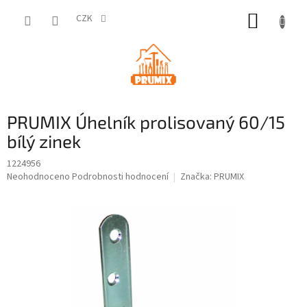
Přejít
NÁKUP
na
CZK
obsah
KOŠÍK
PRUMIX Úhelník prolisovaný 60/15
bílý zinek
1224956
Průměrné
Neohodnoceno
Podrobnosti hodnocení
Značka:
PRUMIX
hodnocení
produktu
je
0,0
z
5
hvězdiček.