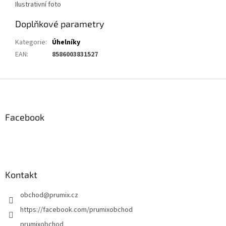
Ilustrativní foto
Doplňkové parametry
Kategorie
:
Úhelníky
EAN
:
8586003831527
Z
á
p
a
Facebook
t
í
Kontakt
obchod
@
prumix.cz
https://facebook.com/prumixobchod
prumixobchod